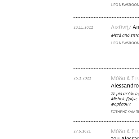
LIFO NEWSROO
Διεθνή
Απ
23.11.2022
Μετά από επτά 
LIFO NEWSROO
Μόδα & Στ
26.2.2022
Alessandro
Σε μία σεζόν α
Michele βρήκε 
φορέσουν.
ΣΩΤΗΡΗΣ ΚΑΜΠ
Μόδα & Στ
27.5.2021