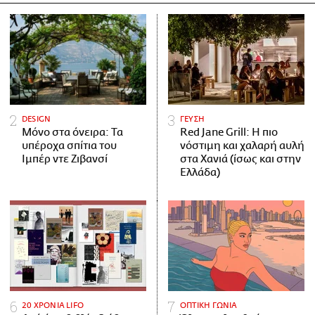
DESIGN
ΓΕΥΣΗ
Μόνο στα όνειρα: Τα
Red Jane Grill: Η πιο
υπέροχα σπίτια του
νόστιμη και χαλαρή αυλή
Ιμπέρ ντε Ζιβανσί
στα Χανιά (ίσως και στην
Ελλάδα)
20 ΧΡΟΝΙΑ LIFO
ΟΠΤΙΚΗ ΓΩΝΙΑ