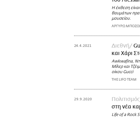
του Alessa
Η έκθεση είναι
θαυμάτων πραγ
μουσείου.
ΑΡΓΥΡΩ ΜΠΟΖ
Διεθνή
Gu
24.4.2021
και Χάρι Σ
Awkwafina, Ντα
Μίλερ και Τζέ
οίκου Gucci
THE LIFO TEAM
Πολιτισμός
29.9.2020
στη νέα κα
Life of a Rock