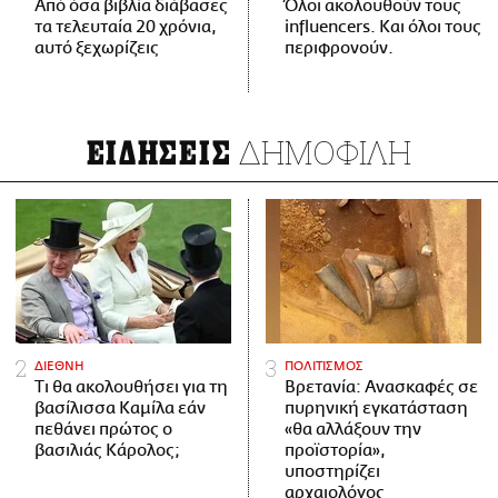
Από όσα βιβλία διάβασες
Όλοι ακολουθούν τους
τα τελευταία 20 χρόνια,
influencers. Και όλοι τους
αυτό ξεχωρίζεις
περιφρονούν.
ΔΗΜΟΦΙΛΗ
ΕΙΔΗΣΕΙΣ
ΔΙΕΘΝΗ
ΠΟΛΙΤΙΣΜΟΣ
Τι θα ακολουθήσει για τη
Βρετανία: Ανασκαφές σε
βασίλισσα Καμίλα εάν
πυρηνική εγκατάσταση
πεθάνει πρώτος ο
«θα αλλάξουν την
βασιλιάς Κάρολος;
προϊστορία»,
υποστηρίζει
αρχαιολόγος