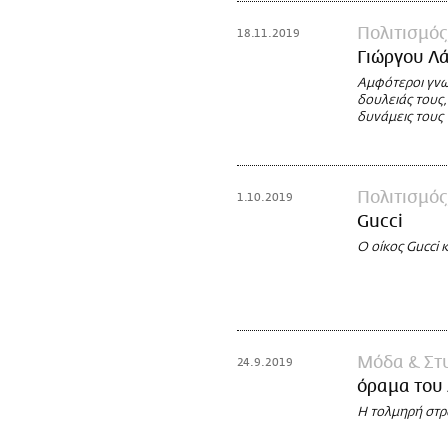
Πολιτισμός
18.11.2019
Γιώργου Λά
Αμφότεροι γνωσ
δουλειάς τους,
δυνάμεις τους 
Πολιτισμός
1.10.2019
Gucci
O οίκος Gucci 
Μόδα & Στ
24.9.2019
όραμα του 
Η τολμηρή στρ