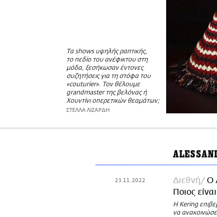
Τα shows υψηλής ραπτικής,
το πεδίο του ανέφικτου στη
μόδα, ξεσήκωσαν έντονες
συζητήσεις για τη στόφα του
«couturier». Τον θέλουμε
grandmaster της βελόνας ή
Χουντίνι οπερετικών θεαμάτων;
ΣΤΕΛΛΑ ΛΙΖΑΡΔΗ
ALESSAN
Διεθνή
Ο 
23.11.2022
Ποιος είναι
Η Kering επιβε
να ανακοινώσε