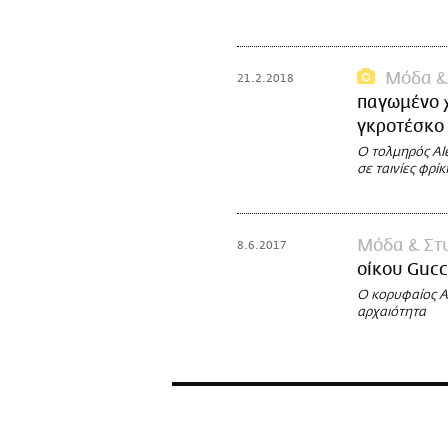
Μόδα &
21.2.2018
παγωμένο χ
γκροτέσκο
Ο τολμηρός Al
σε ταινίες φρίκ
Μόδα & Στ
8.6.2017
οίκου Gucc
Ο κορυφαίος Al
αρχαιότητα