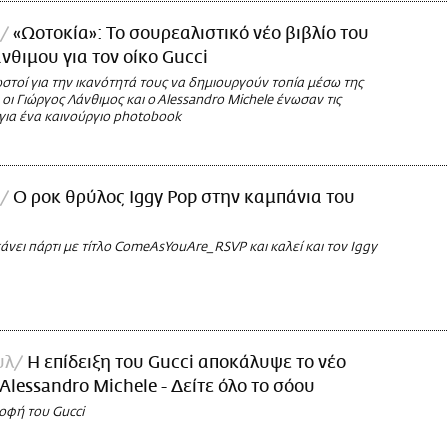
«Ωοτοκία»: Το σουρεαλιστικό νέο βιβλίο του
νθιμου για τον οίκο Gucci
τοί για την ικανότητά τους να δημιουργούν τοπία μέσω της
 οι Γιώργος Λάνθιμος και o Alessandro Michele ένωσαν τις
για ένα καινούργιο photobook
O ροκ θρύλος Iggy Pop στην καμπάνια του
κάνει πάρτι με τίτλο ComeAsYouAre_RSVP και καλεί και τον Iggy
υλ
Η επίδειξη του Gucci αποκάλυψε το νέο
Alessandro Michele - Δείτε όλο το σόου
οφή του Gucci