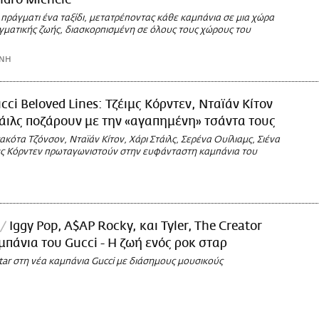
ndro Michele
 πράγματι ένα ταξίδι, μετατρέποντας κάθε καμπάνια σε μια χώρα
ματικής ζωής, διασκορπισμένη σε όλους τους χώρους του
ΩΝΗ
cci Beloved Lines: Τζέιμς Κόρντεν, Νταϊάν Κίτον
τάιλς ποζάρουν με την «αγαπημένη» τσάντα τους
κότα Τζόνσον, Νταϊάν Κίτον, Χάρι Στάιλς, Σερένα Ουίλιαμς, Σιένα
ιμς Κόρντεν πρωταγωνιστούν στην ευφάνταστη καμπάνια του
Iggy Pop, A$AP Rocky, και Tyler, The Creator
μπάνια του Gucci - Η ζωή ενός ροκ σταρ
 Star στη νέα καμπάνια Gucci με διάσημους μουσικούς