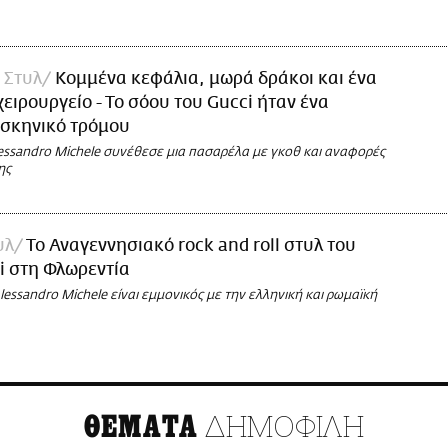
 Στυλ
Κομμένα κεφάλια, μωρά δράκοι και ένα
ειρουργείο - Το σόου του Gucci ήταν ένα
 σκηνικό τρόμου
essandro Michele συνέθεσε μια πασαρέλα με γκοθ και αναφορές
ης
υλ
Το Αναγεννησιακό rock and roll στυλ του
i στη Φλωρεντία
essandro Michele είναι εμμονικός με την ελληνική και ρωμαϊκή
ΔΗΜΟΦΙΛΗ
ΘΕΜΑΤΑ