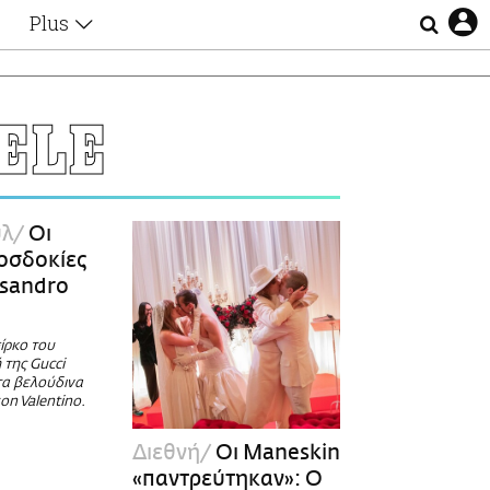
Plus
Θέματα
Συνεντεύξεις
Videos
ELE
τα
Αφιερώματα
Ζώδια
Εξομολογήσεις
Blogs
η
υλ
Οι
Οι Αθηναίοι
οσδοκίες
Απώλειες
ssandro
Lgbtqi+
Επιλογές
ίρκο του
 της Gucci
τα βελούδινα
on Valentino.
Διεθνή
Οι Maneskin
«παντρεύτηκαν»: Ο