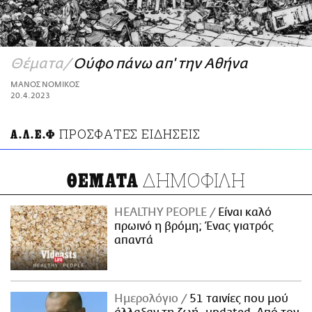
ΑΜΠΑ
PRINT
Θέματα
Ούφο πάνω απ' την Αθήνα
ΜΑΝΟΣ ΝΟΜΙΚΟΣ
20.4.2023
ΠΡΟΣΦΑΤΕΣ ΕΙΔΗΣΕΙΣ
Α.Λ.Ε.Φ
ΔΗΜΟΦΙΛΗ
ΘΕΜΑΤΑ
HEALTHY PEOPLE
Είναι καλό
πρωινό η βρόμη; Ένας γιατρός
απαντά
Ημερολόγιο
51 ταινίες που μού