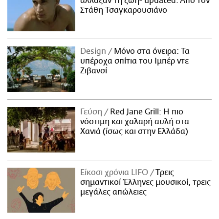
άλλαξαν τη ζωή- updated. Aπό τον
Στάθη Τσαγκαρουσιάνο
Design
Μόνο στα όνειρα: Τα
υπέροχα σπίτια του Ιμπέρ ντε
Ζιβανσί
Γεύση
Red Jane Grill: Η πιο
νόστιμη και χαλαρή αυλή στα
Χανιά (ίσως και στην Ελλάδα)
Είκοσι χρόνια LIFO
Tρεις
σημαντικοί Έλληνες μουσικοί, τρεις
μεγάλες απώλειες