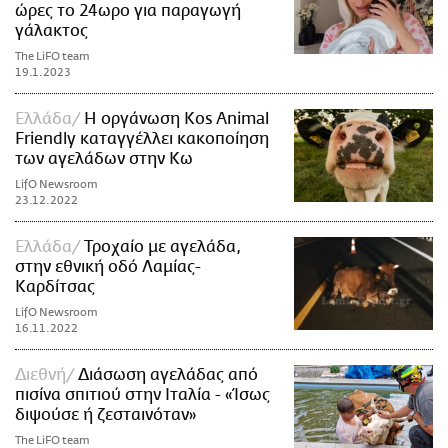
ώρες το 24ωρο για παραγωγή
γάλακτος
The LiFO team
19.1.2023
Ελλάδα
Η οργάνωση Kos Animal
Friendly καταγγέλλει κακοποίηση
των αγελάδων στην Κω
LifO Newsroom
23.12.2022
Ελλάδα
Τροχαίο με αγελάδα,
στην εθνική οδό Λαμίας-
Καρδίτσας
LifO Newsroom
16.11.2022
Διεθνή
Διάσωση αγελάδας από
πισίνα σπιτιού στην Ιταλία - «Ίσως
διψούσε ή ζεσταινόταν»
The LiFO team