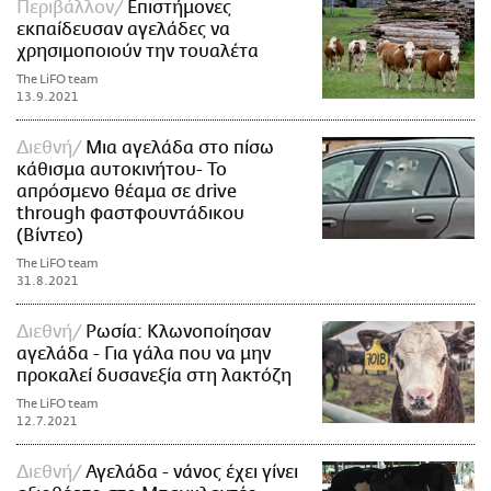
Περιβάλλον
Επιστήμονες
εκπαίδευσαν αγελάδες να
χρησιμοποιούν την τουαλέτα
The LiFO team
13.9.2021
Διεθνή
Μια αγελάδα στο πίσω
κάθισμα αυτοκινήτου- Το
απρόσμενο θέαμα σε drive
through φαστφουντάδικου
(Βίντεο)
The LiFO team
31.8.2021
Διεθνή
Ρωσία: Κλωνοποίησαν
αγελάδα - Για γάλα που να μην
προκαλεί δυσανεξία στη λακτόζη
The LiFO team
12.7.2021
Διεθνή
Αγελάδα - νάνος έχει γίνει