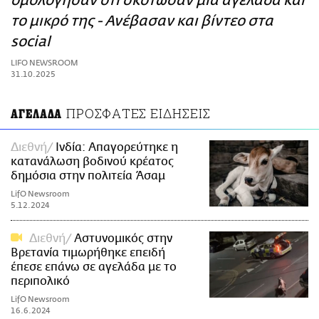
ομολόγησαν ότι σκότωσαν μια αγελάδα και
ΑΜΠΑ
το μικρό της - Ανέβασαν και βίντεο στα
PRINT
social
LIFO NEWSROOM
31.10.2025
ΠΡΟΣΦΑΤΕΣ ΕΙΔΗΣΕΙΣ
ΑΓΕΛΑΔΑ
Διεθνή
Ινδία: Απαγορεύτηκε η
κατανάλωση βοδινού κρέατος
δημόσια στην πολιτεία Άσαμ
LifO Newsroom
5.12.2024
Διεθνή
Aστυνομικός στην
Βρετανία τιμωρήθηκε επειδή
έπεσε επάνω σε αγελάδα με το
περιπολικό
LifO Newsroom
16.6.2024