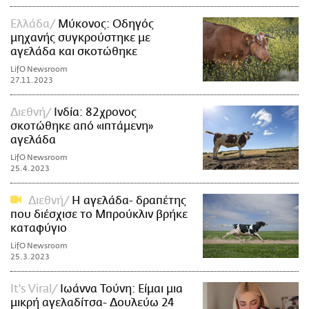
Ελλάδα
Μύκονος: Οδηγός
μηχανής συγκρούστηκε με
αγελάδα και σκοτώθηκε
LifO Newsroom
27.11.2023
Διεθνή
Ινδία: 82χρονος
σκοτώθηκε από «ιπτάμενη»
αγελάδα
LifO Newsroom
25.4.2023
Διεθνή
Η αγελάδα- δραπέτης
που διέσχισε το Μπρούκλιν βρήκε
καταφύγιο
LifO Newsroom
25.3.2023
It's Viral
Ιωάννα Τούνη: Είμαι μια
μικρή αγελαδίτσα- Δουλεύω 24