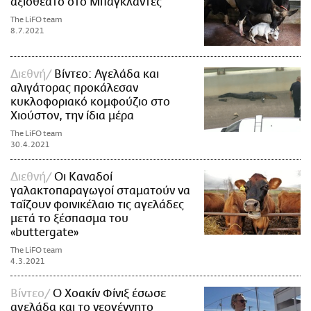
αξιοθέατο στο Μπαγκλαντές
The LiFO team
8.7.2021
Διεθνή
Βίντεο: Αγελάδα και
αλιγάτορας προκάλεσαν
κυκλοφοριακό κομφούζιο στο
Χιούστον, την ίδια μέρα
The LiFO team
30.4.2021
Διεθνή
Οι Καναδοί
γαλακτοπαραγωγοί σταματούν να
ταΐζουν φοινικέλαιο τις αγελάδες
μετά το ξέσπασμα του
«buttergate»
The LiFO team
4.3.2021
Βίντεο
Ο Χοακίν Φίνιξ έσωσε
αγελάδα και το νεογέννητο