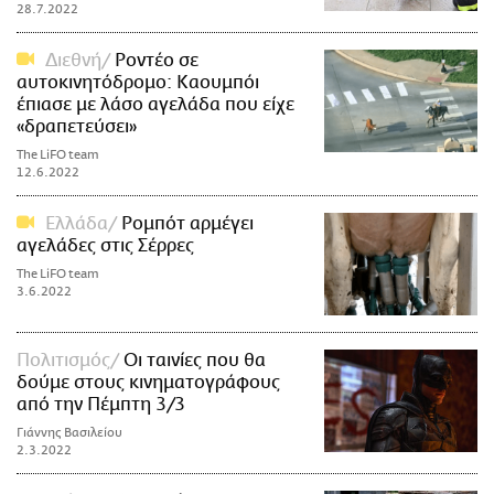
28.7.2022
Διεθνή
Ροντέο σε
αυτοκινητόδρομο: Καουμπόι
έπιασε με λάσο αγελάδα που είχε
«δραπετεύσει»
The LiFO team
12.6.2022
Ελλάδα
Ρομπότ αρμέγει
αγελάδες στις Σέρρες
The LiFO team
3.6.2022
Πολιτισμός
Οι ταινίες που θα
δούμε στους κινηματογράφους
από την Πέμπτη 3/3
Γιάννης Βασιλείου
2.3.2022