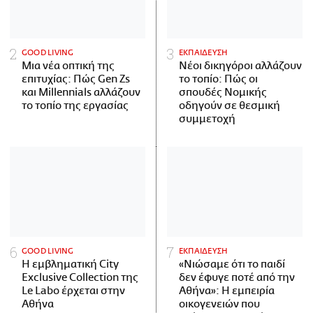
GOOD LIVING
ΕΚΠΑΙΔΕΥΣΗ
Μια νέα οπτική της
Νέοι δικηγόροι αλλάζουν
επιτυχίας: Πώς Gen Zs
το τοπίο: Πώς οι
και Millennials αλλάζουν
σπουδές Νομικής
το τοπίο της εργασίας
οδηγούν σε θεσμική
συμμετοχή
GOOD LIVING
ΕΚΠΑΙΔΕΥΣΗ
Η εμβληματική City
«Νιώσαμε ότι το παιδί
Exclusive Collection της
δεν έφυγε ποτέ από την
Le Labo έρχεται στην
Αθήνα»: Η εμπειρία
Αθήνα
οικογενειών που