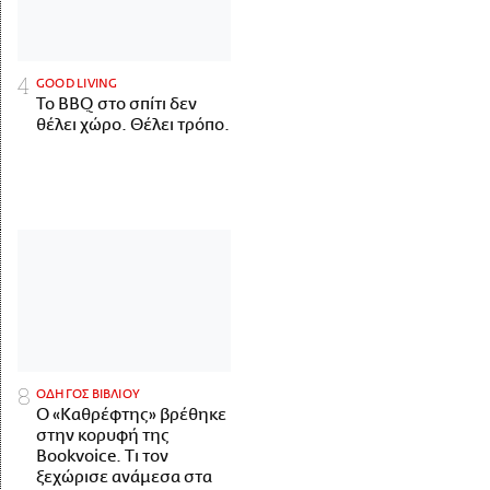
GOOD LIVING
Το BBQ στο σπίτι δεν
θέλει χώρο. Θέλει τρόπο.
ΟΔΗΓΟΣ ΒΙΒΛΙΟΥ
Ο «Καθρέφτης» βρέθηκε
στην κορυφή της
Bookvoice. Τι τον
ξεχώρισε ανάμεσα στα