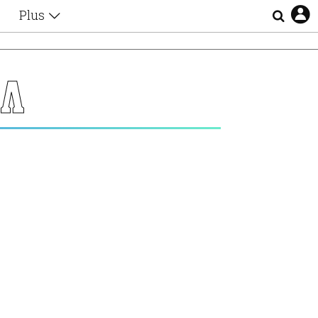
Plus
Θέματα
Συνεντεύξεις
Videos
Λ
τα
Αφιερώματα
Ζώδια
Εξομολογήσεις
Blogs
η
Οι Αθηναίοι
Απώλειες
Lgbtqi+
Επιλογές