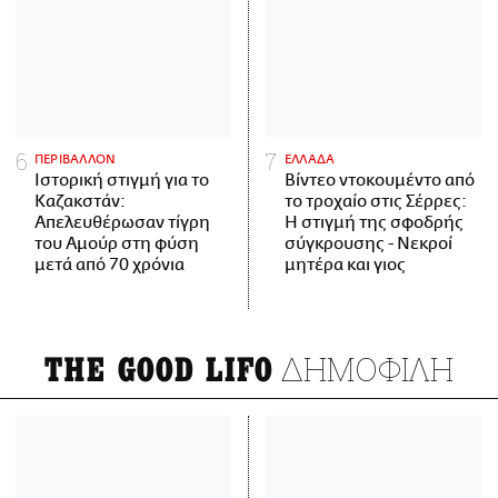
ΠΕΡΙΒΑΛΛΟΝ
ΕΛΛΑΔΑ
Ιστορική στιγμή για το
Βίντεο ντοκουμέντο από
Καζακστάν:
το τροχαίο στις Σέρρες:
Απελευθέρωσαν τίγρη
Η στιγμή της σφοδρής
του Αμούρ στη φύση
σύγκρουσης - Νεκροί
μετά από 70 χρόνια
μητέρα και γιος
ΔΗΜΟΦΙΛΗ
THE GOOD LIFO