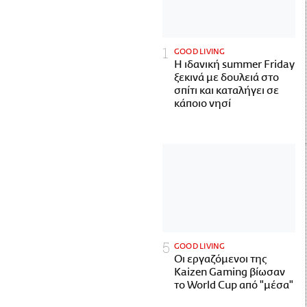
GOOD LIVING
Η ιδανική summer Friday
ξεκινά με δουλειά στο
σπίτι και καταλήγει σε
κάποιο νησί
GOOD LIVING
Οι εργαζόμενοι της
Kaizen Gaming βίωσαν
το World Cup από "μέσα"