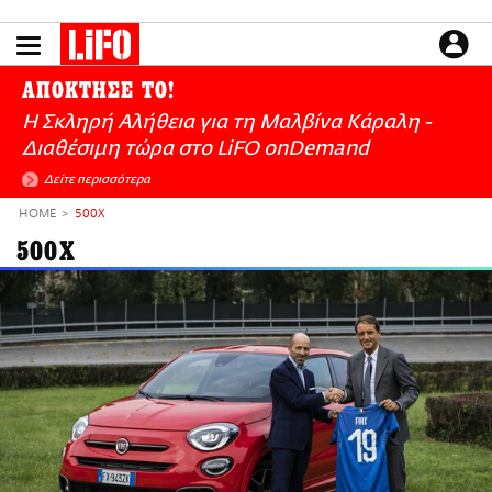
Παράκαμψη
προς
το
ΕΙΔΗΣΕΙΣ
κυρίως
ΑΠΟΚΤΗΣΕ ΤΟ!
περιεχόμενο
CULTURE
Η Σκληρή Αλήθεια για τη Μαλβίνα Κάραλη -
ΑΠΟΨΕΙΣ
Διαθέσιμη τώρα στo LiFO onDemand
ΤΡΟΠΟΣ ΖΩΗΣ
Δείτε περισσότερα
PODCASTS
HOME
500X
Plus
500X
LIFO SHOP
NEWSLETTER
ΜΙΚΡΟΠΡΑΓΜΑΤΑ
THE GOOD LIFO
LIFOLAND
CITY GUIDE