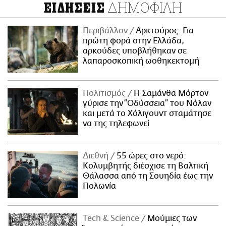
ΔΗΜΟΦΙΛΗ
ΕΙΔΗΣΕΙΣ
Περιβάλλον
Αρκτούρος: Για
πρώτη φορά στην Ελλάδα,
αρκούδες υποβλήθηκαν σε
λαπαροσκοπική ωοθηκεκτομή
Πολιτισμός
Η Σαμάνθα Μόρτον
γύρισε την “Οδύσσεια” του Νόλαν
και μετά το Χόλιγουντ σταμάτησε
να της τηλεφωνεί
Διεθνή
55 ώρες στο νερό:
Κολυμβητής διέσχισε τη Βαλτική
Θάλασσα από τη Σουηδία έως την
Πολωνία
Τech & Science
Μούμιες των