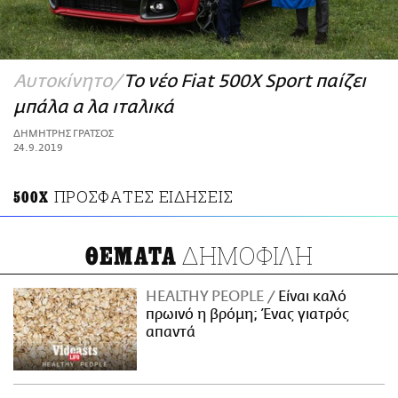
ΑΜΠΑ
PRINT
Αυτοκίνητο
Το νέο Fiat 500X Sport παίζει
μπάλα α λα ιταλικά
ΔΗΜΗΤΡΗΣ ΓΡΑΤΣΟΣ
24.9.2019
ΠΡΟΣΦΑΤΕΣ ΕΙΔΗΣΕΙΣ
500X
ΔΗΜΟΦΙΛΗ
ΘΕΜΑΤΑ
HEALTHY PEOPLE
Είναι καλό
πρωινό η βρόμη; Ένας γιατρός
απαντά