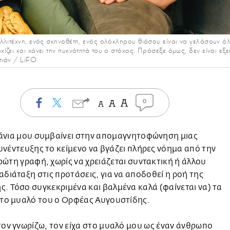
λιτέχνη, ενός σκηνοθέτη, ενός ολόκληρου θιάσου είναι να γελάσουν όλοι
ζει και χάνει την πυκνότητά του ο στόχος. Πρόσεξε όμως, δεν είναι εξ
τιάν / LiFO
0
άνια μου συμβαίνει στην απομαγνητοφώνηση μιας
υνέντευξης το κείμενο να βγάζει πλήρες νόημα από την
ρώτη γραφή, χωρίς να χρειάζεται συντακτική ή άλλου
αδιάταξη στις προτάσεις, για να αποδοθεί η ροή της
. Τόσο συγκεκριμένα και βαλμένα καλά (φαίνεται να) τα
στο μυαλό του ο Ορφέας Αυγουστίδης.
τον γνωρίζω, τον είχα στο μυαλό μου ως έναν άνθρωπο