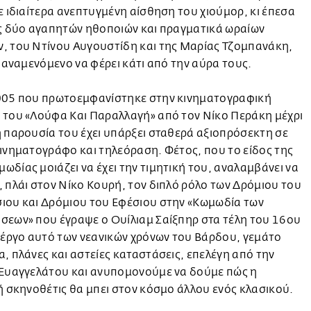
ε ιδιαίτερα ανεπτυγμένη αίσθηση του χιούμορ, κι έπεσα
ος δύο αγαπητών ηθοποιών και πραγματικά ωραίων
, του Ντίνου Αυγουστίδη και της Μαρίας Τζομπανάκη,
ς αναμενόμενο να φέρει κάτι από την αύρα τους.
005 που πρωτοεμφανίστηκε στην κινηματογραφική
 του «Λούφα Και Παραλλαγή» από τον Νίκο Περάκη μέχρι
 παρουσία του έχει υπάρξει σταθερά αξιοπρόσεκτη σε
ινηματογράφο και τηλεόραση. Φέτος, που το είδος της
δίας μοιάζει να έχει την τιμητική του, αναλαμβάνει να
 πλάι στον Νίκο Κουρή, τον διπλό ρόλο των Δρόμιου του
ιου και Δρόμιου του Εφέσιου στην «Κωμωδία των
σεων» που έγραψε ο Ουίλιαμ Σαίξπηρ στα τέλη του 16ου
 έργο αυτό των νεανικών χρόνων του Βάρδου, γεμάτο
, πλάνες και αστείες καταστάσεις, επελέγη από την
 Ευαγγελάτου και ανυπομονούμε να δούμε πώς η
ή σκηνοθέτις θα μπει στον κόσμο άλλου ενός κλασικού.