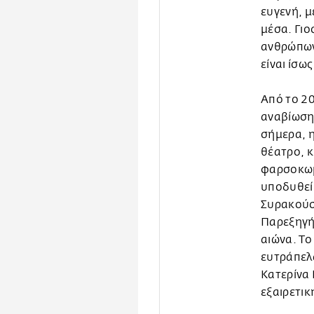
ευγενή, μ
μέσα. Γι
ανθρώπων
είναι ίσω
Από το 2
αναβίωση
σήμερα, η
θέατρο, κ
φαρσοκωμω
υποδυθεί,
Συρακούσ
Παρεξηγή
αιώνα. Το
ευτράπελα
Κατερίνα
εξαιρετικ