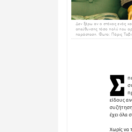
Δεν ξέρω αν ο στόχος ενός καλ
απεύθυνσης τόσο πολύ που αρχί
παράσταση. Φωτο: Πάρις Ταβι
Σ
π
σ
π
είδους αν
συζήτησης
έχει όλα 
Χωρίς να 