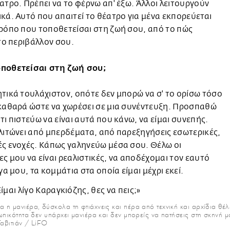
ατρο. Πρέπει να το φέρνω απ' έξω. Άλλοι λειτουργούν
κά. Αυτό που απαιτεί το θέατρο για μένα εκπορεύεται
ρόπο που τοποθετείσαι στη ζωή σου, από το πώς
 το περιβάλλον σου.
ποθετείσαι στη ζωή σου;
τικά τουλάχιστον, οπότε δεν μπορώ να σ' το ορίσω τόσο
καθαρά ώστε να χωρέσει σε μια συνέντευξη. Προσπαθώ
τι πιστεύω να είναι αυτά που κάνω, να είμαι συνεπής.
λιτώνει από μπερδέματα, από παρεξηγήσεις εσωτερικές,
ς ενοχές. Κάπως γαληνεύω μέσα σου. Θέλω οι
ς μου να είναι ρεαλιστικές, να αποδέχομαι τον εαυτό
ίγα μου, τα κομμάτια στα οποία είμαι μέχρι εκεί.
α η μανιέρα, δύσκολα τη φτιάχνεις και πέρα από τεχνική και αρχίδια θέλ
σωπικότητα δεν υπάρχει μανιέρα και δεν μπορείς να πατήσεις στη σκηνή 
αβιτιάν / LiFO