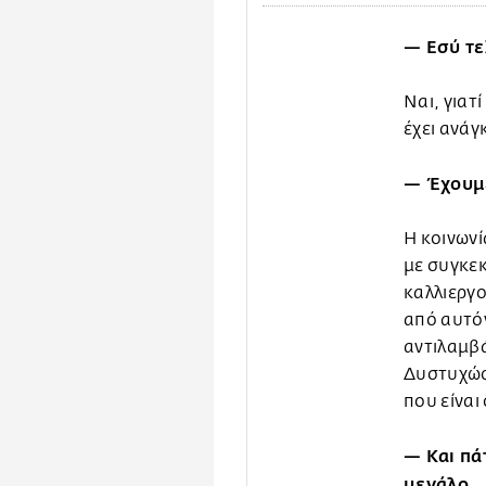
— Εσύ τε
Ναι, γιατ
έχει ανάγ
— Έχουμε
Η κοινωνί
με συγκεκ
καλλιεργο
από αυτό
αντιλαμβά
Δυστυχώς
που είναι
— Και πά
μεγάλο.