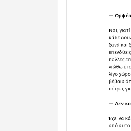
— Ορφέα,
Ναι, γιατ
κάθε δουλ
ξανά και 
επενδύεις
πολλές επ
νιώθω έτσ
λίγο χώρο
βέβαια ότ
πέτρες γι
— Δεν κο
Έχει να κ
από αυτό 