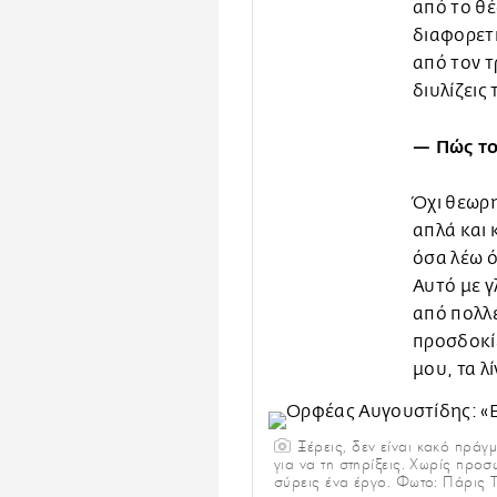
από το θέ
διαφορετι
από τον τ
διυλίζεις
— Πώς το
Όχι θεωρη
απλά και 
όσα λέω ό
Αυτό με γ
από πολλέ
προσδοκίε
μου, τα λ
Ξέρεις, δεν είναι κακό πράγμ
για να τη στηρίξεις. Χωρίς προ
σύρεις ένα έργο. Φωτο: Πάρις Τ