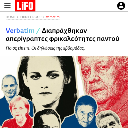
Παράκαμψη
προς
το
HOME
PRINT GROUP
Verbatim
κυρίως
Verbatim
/
Διαπράχθηκαν
περιεχόμενο
απερίγραπτες φρικαλεότητες παντού
Ποιος είπε τι: Οι δηλώσεις της εβδομάδας.