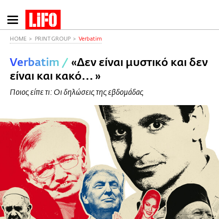
Παράκαμψη
προς
το
HOME
PRINT GROUP
Verbatim
κυρίως
Verbatim
/
«Δεν είναι μυστικό και δεν
περιεχόμενο
είναι και κακό... »
Ποιος είπε τι: Οι δηλώσεις της εβδομάδας