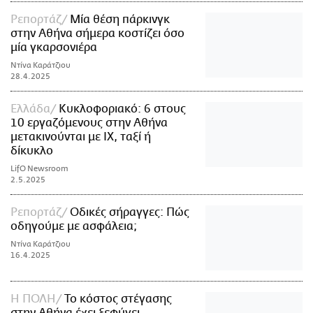
Ρεπορτάζ
Μία θέση πάρκινγκ
στην Αθήνα σήμερα κοστίζει όσο
μία γκαρσονιέρα
Ντίνα Καράτζιου
28.4.2025
Ελλάδα
Κυκλοφοριακό: 6 στους
10 εργαζόμενους στην Αθήνα
μετακινούνται με ΙΧ, ταξί ή
δίκυκλο
LifO Newsroom
2.5.2025
Ρεπορτάζ
Οδικές σήραγγες: Πώς
οδηγούμε με ασφάλεια;
Ντίνα Καράτζιου
16.4.2025
Η ΠΟΛΗ
Το κόστος στέγασης
στην Αθήνα έχει ξεφύγει