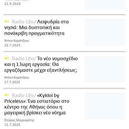
21.9.2025
Radio Lifo
Λειψυδρία στα
νησιά: Μια δυστοπική και
πανάκριβη πραγματικότητα
Ντίνα Καράτζιου
22.7.2025
Radio Lifo
Το νέο νομοσχέδιο
και η 13ωρη εργασία: Θα
εργαζόμαστε μέχρι εξαντλήσεως;
Ντίνα Καράτζιου
17.7.2025
Radio Lifo
«Kykloi by
Priceless»: Ένα εστιατόριο στο
κέντρο της Αθήνας όπου η
μαγειρική βρίσκει νέο νόημα
Σπύρος Μαργαρίτης
11.7.2025