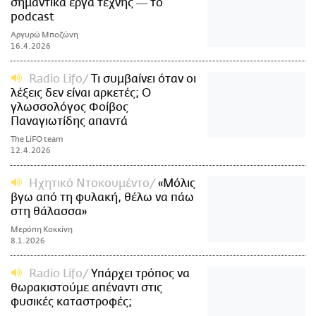
σημαντικά έργα τέχνης ― το
podcast
Αργυρώ Μποζώνη
16.4.2026
Radio Lifo
Τι συμβαίνει όταν οι
λέξεις δεν είναι αρκετές; Ο
γλωσσολόγος Φοίβος
Παναγιωτίδης απαντά
The LiFO team
12.4.2026
Ηχητικό Ντοκoυμέντο
«Μόλις
βγω από τη φυλακή, θέλω να πάω
στη θάλασσα»
Μερόπη Κοκκίνη
8.1.2026
Radio Lifo
Υπάρχει τρόπος να
θωρακιστούμε απέναντι στις
φυσικές καταστροφές;