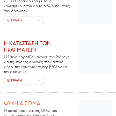
Ο M.Ηulot συνομιλεί με τους
καλεσμένους του για τα βιβλία που τούς
διαμόρφωσαν
ΕΓΓΡΑΦΗ
H ΚΑΤΑΣΤΑΣΗ ΤΩΝ
ΠΡΑΓΜΑΤΩΝ
Η Ντίνα Καράτζιου ανοίγει τον διάλογο
για τις μεγάλες αλλαγές στον αστικό
χώρο, την κοινωνία, το περιβάλλον και
την οικονομία.
ΕΓΓΡΑΦΗ
ΨΥΧΗ & ΣΩΜΑ
Η σειρά podcasts της LiFO που
εξετάζει πώς οι καθημερινές μας