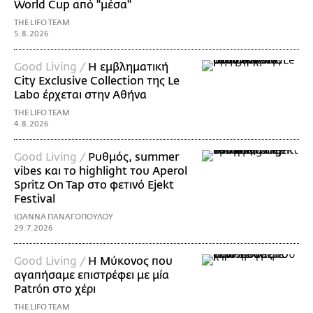
World Cup από "μέσα"
THE LIFO TEAM
5.8.2026
Good Living /
Η εμβληματική
City Exclusive Collection της Le
Labo έρχεται στην Αθήνα
THE LIFO TEAM
4.8.2026
Good Living /
Ρυθμός, summer
vibes και το highlight του Aperol
Spritz On Tap στο φετινό Ejekt
Festival
ΙΩΑΝΝΑ ΠΑΝΑΓΟΠΟΥΛΟΥ
29.7.2026
Good Living /
Η Μύκονος που
αγαπήσαμε επιστρέφει με μία
Patrón στο χέρι
THE LIFO TEAM