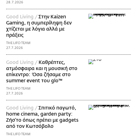
28.7.2026
Good Living /
Στην Kaizen
Gaming, η συμπερίληψη δεν
χτίζεται με λόγια αλλά με
πράξεις
THE LIFO TEAM
27.7.2026
Good Living /
Καθρέπτες,
ατμόσφαιρα και η μουσική στο
επίκεντρο: Όσα ζήσαμε στο
summer event του glo™
THE LIFO TEAM
27.7.2026
Good Living /
Σπιτικό παγωτό,
home cinema, garden party:
Ζήσ’το όπως πρέπει με gadgets
από τον Κωτσόβολο
THE LIFO TEAM