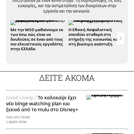
συζητήσεων με έναν κοινό στόχο: τη συμπερίληψη, τις ίσες
ευκαιρίες, και την αντιμετώπιση των διακρίσεων στην
εργασία και την κοινωνία.
Με την MSD μαθαίνουμε εκ
Η Εθνική Ασφαλιστική
Αθη
των έσω πώς είναι να
επενδύει σταθερά στη
είν
δουλεύεις σε έναν από τους
στήριξη της κοινωνίας και
να 
πιο ελκυστικούς εργοδότες
στη βιώσιμη ανάπτυξη
φιλ
στην Ελλάδα
εργ
ΔΕΙΤΕ ΑΚΟΜΑ
Good Living /
Το καλοκαίρι έχει
νέο binge watching plan και
ξεκινά από το Hulu στο Disney+
THE LIFO TEAM
1 ΜΕΡΑ ΠΡΙΝ