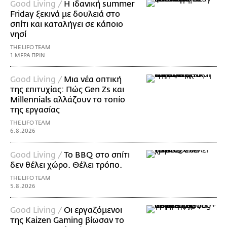
Good Living /
Η ιδανική summer
Friday ξεκινά με δουλειά στο
σπίτι και καταλήγει σε κάποιο
νησί
THE LIFO TEAM
1 ΜΕΡΑ ΠΡΙΝ
Good Living /
Μια νέα οπτική
της επιτυχίας: Πώς Gen Zs και
Millennials αλλάζουν το τοπίο
της εργασίας
THE LIFO TEAM
6.8.2026
Good Living /
Το BBQ στο σπίτι
δεν θέλει χώρο. Θέλει τρόπο.
THE LIFO TEAM
5.8.2026
Good Living /
Οι εργαζόμενοι
της Kaizen Gaming βίωσαν το