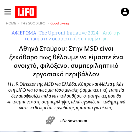
Παράκαμψη
προς
το
HOME
THE GOOD LIFO
Good Living
κυρίως
ΑΦΙΕΡΩΜΑ: The Upfront Initiative 2024 - Από την
περιεχόμενο
τυπική στην ουσιαστική συμπερίληψη
Αθηνά Σταύρου: Στην MSD είναι
ξεκάθαρο πως θέλουμε να είμαστε ένα
ανοιχτό, φιλόξενο, συμπεριληπτικό
εργασιακό περιβάλλον
H HR Director της MSD για Ελλάδα, Κύπρο και Μάλτα μιλάει
στη LIFO για το πώς μια τόσο μεγάλη φαρμακευτική εταιρεία
δεν αποφασίζει απλά να ακολουθήσει στρατηγικές που θα
«ακουμπάνε» στη συμπερίληψη, αλλά αγωνίζεται καθημερινά
ώστε να θεωρείται εργοδότης πρότυπο για όλους.
LifO Newsroom