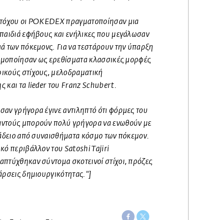
 στόχου οι POKEDEX πραγματοποίησαν μια
 παιδιά εφήβους και ενήλικες που μεγάλωσαν
ά των πόκεμονς. Για να τεστάρουν την ύπαρξη
σιμοποίησαν ως ερεθίσματα κλασσικές μορφές
ικούς στίχους, μελοδραματική
 και τα lieder του Franz Schubert.
αν γρήγορα έγινε αντιληπτό ότι φόρμες του
αντούς μπορούν πολύ γρήγορα να ενωθούν με
 άδειο από συναισθήματα κόσμο των πόκεμον.
κό περιβάλλον του Satoshi Tajiri
απτύχθηκαν σύντομα σκοτεινοί στίχοι, πρόζες
άρσεις δημιουργικότητας."]