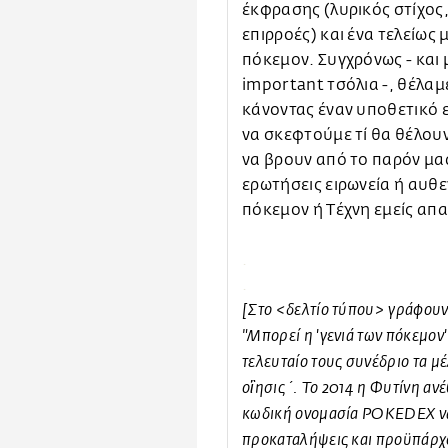
έκφρασης (λυρικός στίχος
επιρροές) και ένα τελείως
πόκεμον. Συγχρόνως - και 
important τσόλια -, θέλαμ
κάνοντας έναν υποθετικό
να σκεφτούμε τί θα θέλου
να βρουν από το παρόν μας
ερωτήσεις ειρωνεία ή αυθ
πόκεμον ή Τέχνη εμείς απ
.
.
[
Στο <δελτίο τύπου> γράφου
"Μπορεί η 'γενιά των πόκεμον
τελευταίο τους συνέδριο τα μ
οἲησις΄. Το 2014 η Φυτίνη αν
κωδική ονομασία POKEDEX να
προκαταλήψεις και προϋπάρχο