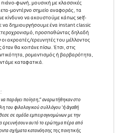
, πιάνο-φωνή, μουσική με κλασσικές
 μετα-μοντέρνο σημείο αναφοράς, τα
με κίνδυνο να ακουστούμε κάπως self-
ε να δημιουργήσουμε ένα instant classic
 ετεροχρονισμό, προσπαθώντας δηλαδή
ν οι ακροατές/ερευνητές του μέλλοντος
 όταν θα κοιτάνε πίσω. Έτσι, στις
εντικότητα, ρομαντισμός ή βαρβαρότητα,
αντάμε καταφατικά.
ν:
' να παράγει ποίηση;" αναρωτήθηκαν στο
έλη του φιλολογικού συλλόγου 'ἠ ἀγαθή
έθεσε σε ομάδα εμπειρογνομώνων με την
 ερευνήσουν αυτό το ερώτημα πέρα από
ντα σχήματα κατανόησης της ποιητικής