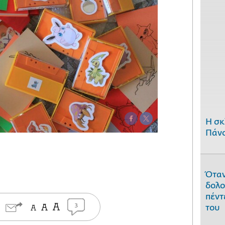
H σκ
Πάνο
Όταν
δολο
πέντ
3
του