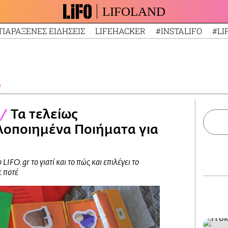
LIFOLAND
ΠΑΡΑΞΕΝΕΣ ΕΙΔΗΣΕΙΣ
LIFEHACKER
#INSTALIFO
#LI
α
/
Τα τελείως
λοποιημένα Ποιήματα για
LIFO.gr το γιατί και το πώς και επιλέγει το
 ποτέ