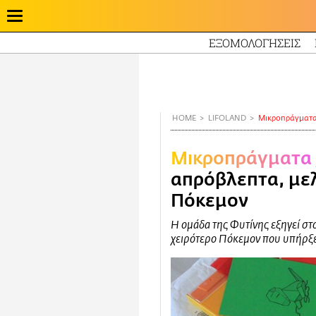
ΕΞΟΜΟΛΟΓΗΣΕΙΣ
Παράκαμψη
προς
το
κυρίως
HOME
LIFOLAND
Mικροπράγματ
περιεχόμενο
Mικροπράγματα
απρόβλεπτα, με
Πόκεμον
Η ομάδα της Φυτίνης εξηγεί στο 
χειρότερο Πόκεμον που υπήρξε