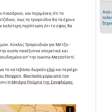
Από 
ι πιασάρικο, και περιμένεις ότι το
τελε
τζίδικο, πως τα τραγούδια θα τα έχουν
ξεχω
ην καλύτερη περίπτωση ότι το ύφος θα
εμον. Κύκλος Τραγουδιών για Μέτζο-
στην ουσία πανέξυπνα οπερετικά και
γουδισμένα απ' την Ioanna MezzoForti.
 να το κατεβάσει δωρεάν
εδώ
και περιέχει
ου Porygon
,
Φαντασία γύρω από τον
 μου
Η Μπάγια Ρούμπα της Σανφλώρας
.