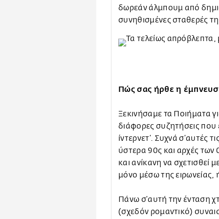
δωρεάν άλμπουμ από δημιο
συνηθισμένες σταθερές τη
Πώς σας ήρθε η έμπνευση
Ξεκινήσαμε τα Ποιήματα γ
διάφορες συζητήσεις που έ
ίντερνετ’. Συχνά σ’αυτές τ
ύστερα 90ς και αρχές των
και ανίκανη να σχετισθεί 
μόνο μέσω της ειρωνείας, 
Πάνω σ’αυτή την ένταση χ
(σχεδόν ρομαντικό) συνα