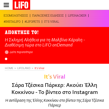
Παράκαμψη
προς
το
ΕΞΟΜΟΛΟΓΗΣΕΙΣ
ΠΑΡΑΞΕΝΕΣ ΕΙΔΗΣΕΙΣ
LIFEHACKER
κυρίως
#INSTALIFO
#LIFOPETS
IT'S VIRAL
περιεχόμενο
ΑΠΟΚΤΗΣΕ ΤΟ!
Η Σκληρή Αλήθεια για τη Μαλβίνα Κάραλη -
Διαθέσιμη τώρα στo LiFO onDemand
Δείτε περισσότερα
HOME
LIFOLAND
It's Viral
It's Viral
Σάρα Τζέσικα Πάρκερ: Ακούει Έλλη
Κοκκίνου - Το βίντεο στο Instagram
Η αντίδραση της Έλλης Κοκκίνου στο βίντεο της Σάρα Τζέσικα
Πάρκερ