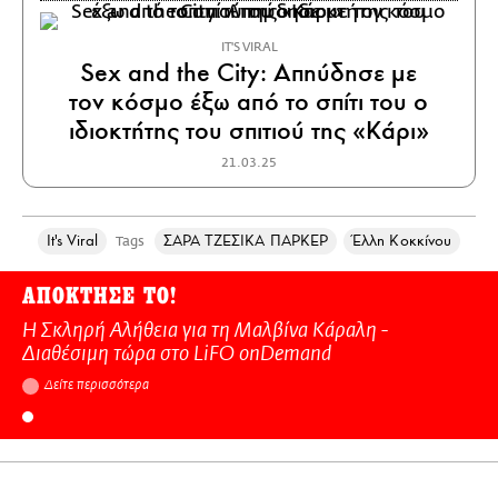
IT'S VIRAL
Sex and the City: Απηύδησε με
τον κόσμο έξω από το σπίτι του ο
ιδιοκτήτης του σπιτιού της «Κάρι»
21.03.25
It's Viral
ΣΑΡΑ ΤΖΕΣΙΚΑ ΠΑΡΚΕΡ
Έλλη Κοκκίνου
Tags
ΑΠΟΚΤΗΣΕ ΤΟ!
Η Σκληρή Αλήθεια για τη Μαλβίνα Κάραλη -
Διαθέσιμη τώρα στo LiFO onDemand
Δείτε περισσότερα