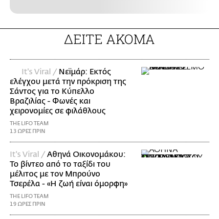
ΔΕΙΤΕ ΑΚΟΜΑ
It's Viral /
Νεϊμάρ: Εκτός
ελέγχου μετά την πρόκριση της
Σάντος για το Κύπελλο
Βραζιλίας - Φωνές και
χειρονομίες σε φιλάθλους
THE LIFO TEAM
13 ΩΡΕΣ ΠΡΙΝ
It's Viral /
Αθηνά Οικονομάκου:
Το βίντεο από το ταξίδι του
μέλιτος με τον Μπρούνο
Τσερέλα - «Η ζωή είναι όμορφη»
THE LIFO TEAM
19 ΩΡΕΣ ΠΡΙΝ