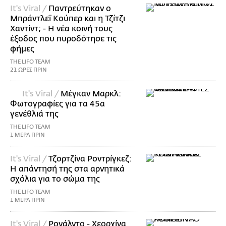
It's Viral /
Παντρεύτηκαν ο
Μπράντλεϊ Κούπερ και η Τζίτζι
Χαντίντ; - Η νέα κοινή τους
έξοδος που πυροδότησε τις
φήμες
THE LIFO TEAM
21 ΩΡΕΣ ΠΡΙΝ
It's Viral /
Μέγκαν Μαρκλ:
Φωτογραφίες για τα 45α
γενέθλιά της
THE LIFO TEAM
1 ΜΕΡΑ ΠΡΙΝ
It's Viral /
Τζορτζίνα Ροντρίγκεζ:
Η απάντησή της στα αρνητικά
σχόλια για το σώμα της
THE LIFO TEAM
1 ΜΕΡΑ ΠΡΙΝ
It's Viral /
Ρονάλντο - Χεορχίνα