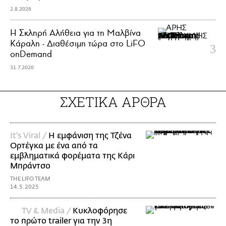
2.8.2026
Η Σκληρή Αλήθεια για τη Μαλβίνα
Κάραλη - Διαθέσιμη τώρα στo LiFO
onDemand
31.7.2026
ΣΧΕΤΙΚΑ ΑΡΘΡΑ
It's Viral /
H εμφάνιση της Τζένα
Ορτέγκα με ένα από τα
εμβληματικά φορέματα της Κάρι
Μπράντσο
THE LIFO TEAM
14.5.2025
TV & Media /
Κυκλοφόρησε
το πρώτο trailer για την 3η