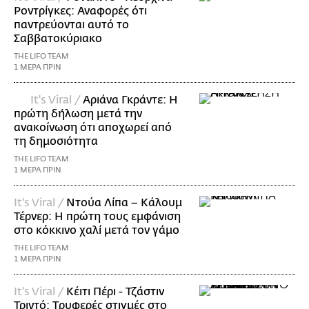
Ροντρίγκες: Αναφορές ότι
παντρεύονται αυτό το
Σαββατοκύριακο
THE LIFO TEAM
1 ΜΕΡΑ ΠΡΙΝ
It's Viral /
Αριάνα Γκράντε: Η
πρώτη δήλωση μετά την
ανακοίνωση ότι αποχωρεί από
τη δημοσιότητα
THE LIFO TEAM
1 ΜΕΡΑ ΠΡΙΝ
It's Viral /
Ντούα Λίπα – Κάλουμ
Τέρνερ: Η πρώτη τους εμφάνιση
στο κόκκινο χαλί μετά τον γάμο
THE LIFO TEAM
1 ΜΕΡΑ ΠΡΙΝ
It's Viral /
Κέιτι Πέρι - Τζάστιν
Τριντό: Tρυφερές στιγμές στο