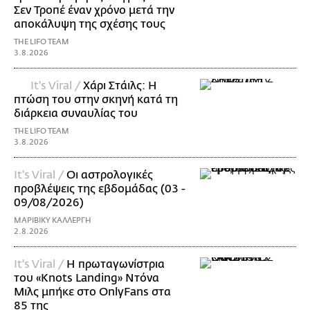
Σεν Τροπέ έναν χρόνο μετά την
αποκάλυψη της σχέσης τους
THE LIFO TEAM
3.8.2026
It's Viral /
Χάρι Στάιλς: Η
πτώση του στην σκηνή κατά τη
διάρκεια συναυλίας του
THE LIFO TEAM
3.8.2026
It's Viral /
Οι αστρολογικές
προβλέψεις της εβδομάδας (03 -
09/08/2026)
ΜΑΡΙΒΙΚΥ ΚΑΛΛΕΡΓΗ
2.8.2026
It's Viral /
Η πρωταγωνίστρια
του «Knots Landing» Ντόνα
Μιλς μπήκε στο OnlyFans στα
85 της