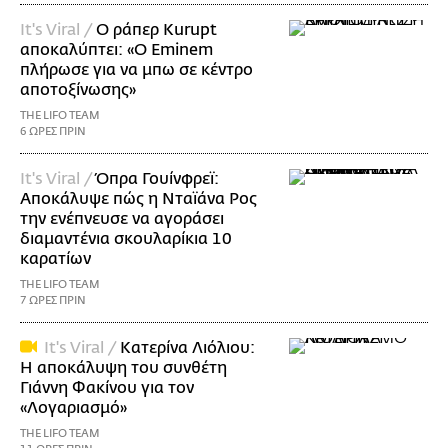
It's Viral /
Ο ράπερ Kurupt
αποκαλύπτει: «Ο Eminem
πλήρωσε για να μπω σε κέντρο
αποτοξίνωσης»
THE LIFO TEAM
6 ΩΡΕΣ ΠΡΙΝ
It's Viral /
Όπρα Γουίνφρεϊ:
Αποκάλυψε πώς η Νταϊάνα Ρος
την ενέπνευσε να αγοράσει
διαμαντένια σκουλαρίκια 10
καρατίων
THE LIFO TEAM
7 ΩΡΕΣ ΠΡΙΝ
It's Viral /
Κατερίνα Λιόλιου:
Η αποκάλυψη του συνθέτη
Γιάννη Φακίνου για τον
«Λογαριασμό»
THE LIFO TEAM