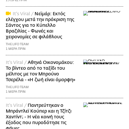
13 ΩΡΕΣ ΠΡΙΝ
It's Viral /
Νεϊμάρ: Εκτός
ελέγχου μετά την πρόκριση της
Σάντος για το Κύπελλο
Βραζιλίας - Φωνές και
χειρονομίες σε φιλάθλους
THE LIFO TEAM
1 ΜΕΡΑ ΠΡΙΝ
It's Viral /
Αθηνά Οικονομάκου:
Το βίντεο από το ταξίδι του
μέλιτος με τον Μπρούνο
Τσερέλα - «Η ζωή είναι όμορφη»
THE LIFO TEAM
1 ΜΕΡΑ ΠΡΙΝ
It's Viral /
Παντρεύτηκαν ο
Μπράντλεϊ Κούπερ και η Τζίτζι
Χαντίντ; - Η νέα κοινή τους
έξοδος που πυροδότησε τις
φήμες