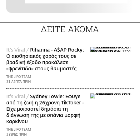
ΔΕΙΤΕ ΑΚΟΜΑ
It's Viral /
Rihanna - A$AP Rocky:
Ο αισθησιακός χορός τους σε
βραδινή έξοδο προκάλεσε
«φρενίτιδα» στους θαυμαστές
THE LIFO TEAM
31 ΛΕΠΤΑ ΠΡΙΝ
It's Viral /
Sydney Towle: Έφυγε
από τη ζωή η 26χρονη TikToker -
Είχε μοιραστεί δημόσια τη
διάγνωση της με σπάνια μορφή
καρκίνου
THE LIFO TEAM
3 ΩΡΕΣ ΠΡΙΝ