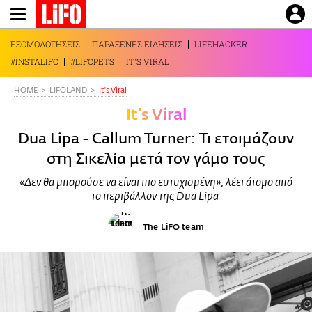
Παράκαμψη
προς
το
ΕΞΟΜΟΛΟΓΗΣΕΙΣ
ΠΑΡΑΞΕΝΕΣ ΕΙΔΗΣΕΙΣ
LIFEHACKER
κυρίως
#INSTALIFO
#LIFOPETS
IT'S VIRAL
περιεχόμενο
HOME
LIFOLAND
It's Viral
It's Viral
Dua Lipa - Callum Turner: Τι ετοιμάζουν
στη Σικελία μετά τον γάμο τους
«Δεν θα μπορούσε να είναι πιο ευτυχισμένη», λέει άτομο από
το περιβάλλον της Dua Lipa
The LiFO team