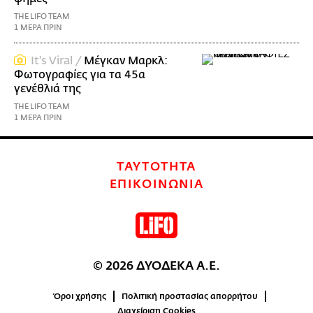
THE LIFO TEAM
1 ΜΕΡΑ ΠΡΙΝ
It's Viral /
Μέγκαν Μαρκλ:
Φωτογραφίες για τα 45α
γενέθλιά της
THE LIFO TEAM
1 ΜΕΡΑ ΠΡΙΝ
ΤΑΥΤΟΤΗΤΑ
ΕΠΙΚΟΙΝΩΝΙΑ
© 2026 ΔΥΟΔΕΚΑ Α.Ε.
Όροι χρήσης
Πολιτική προστασίας απορρήτου
Διαχείριση Cookies