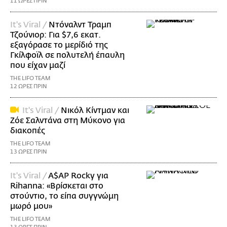
11 ΩΡΕΣ ΠΡΙΝ
It's Viral /
Ντόναλντ Τραμπ
Τζούνιορ: Για $7,6 εκατ.
εξαγόρασε το μερίδιό της
Γκίλφοϊλ σε πολυτελή έπαυλη
που είχαν μαζί
THE LIFO TEAM
12 ΩΡΕΣ ΠΡΙΝ
It's Viral /
Νικόλ Κίντμαν και
Ζόε Σαλντάνα στη Μύκονο για
διακοπές
THE LIFO TEAM
13 ΩΡΕΣ ΠΡΙΝ
It's Viral /
A$AP Rocky για
Rihanna: «Βρίσκεται στο
στούντιο, το είπα συγγνώμη
μωρό μου»
THE LIFO TEAM