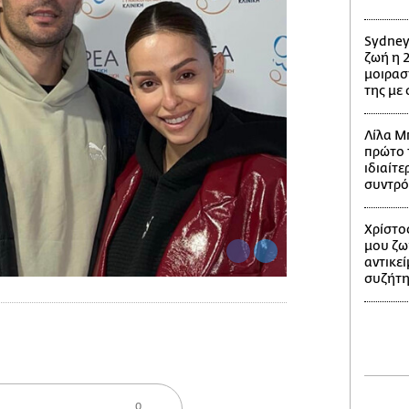
Sydney
ζωή η 2
μοιρασ
της με
Λίλα Μ
πρώτο τ
ιδιαίτ
συντρό
Χρίστο
μου ζω
αντικε
συζήτ
0