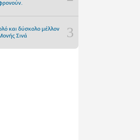
φρονούν.
ολό και δύσκολο μέλλον
Μονής Σινά