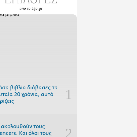
από το Lifo.gr
όσα βιβλία διάβασες τα
υταία 20 χρόνια, αυτό
ρίζεις
 ακολουθούν τους
uencers. Και όλοι τους