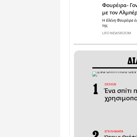
Φουρέιρα- Γο
με τον Αλμπέ
Η Ελένη Φουρέιρα έφ
της
LIFO NEWSROOM
ΔΙ
DESIGN
Ένα σπίτι 
χρησιμοπο
ΕΓΚΛΗΜΑΤΑ