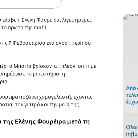
ο έλαβε η
Ελένη Φουρέιρα
, λίγες ημέρες
το πρώτο της παιδί.
τις 7 Φεβρουαρίου ένα αγόρι, περίπου
έρτο Μποτία βρίσκονται, πλέον, σπίτι με
ενημέρωσε το μαιευτήριο, η
ριο.
Από 
τελε
ουρέιρα ποζάρει χαμογελαστή, έχοντας
ξεχω
οτία, τον γιατρό και την μαία της.
της Ελένης Φουρέιρα μετά τη
Όλοι
ς
infl