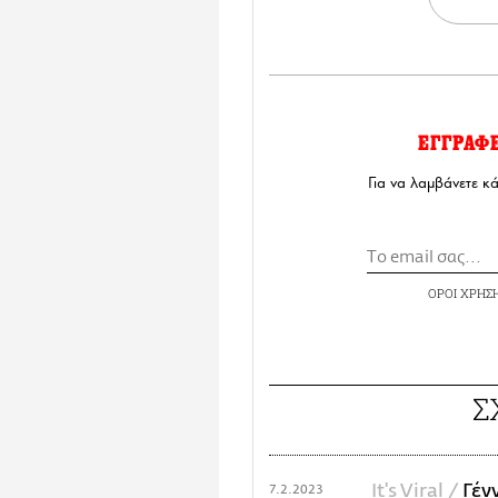
ΕΓΓΡΑΦ
Για να λαμβάνετε κ
ΟΡΟΙ ΧΡΗΣ
Σ
It's Viral /
Γέν
7.2.2023