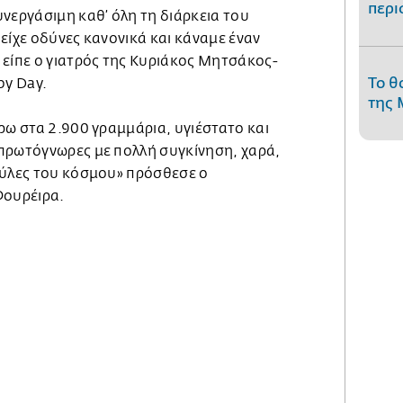
περι
νεργάσιμη καθ’ όλη τη διάρκεια του
είχε οδύνες κανονικά και κάναμε έναν
 είπε ο γιατρός της Κυριάκος Μητσάκος-
Το θ
y Day.
της 
ρω στα 2.900 γραμμάρια, υγιέστατο και
πρωτόγνωρες με πολλή συγκίνηση, χαρά,
ούλες του κόσμου» πρόσθεσε ο
Φουρέιρα.