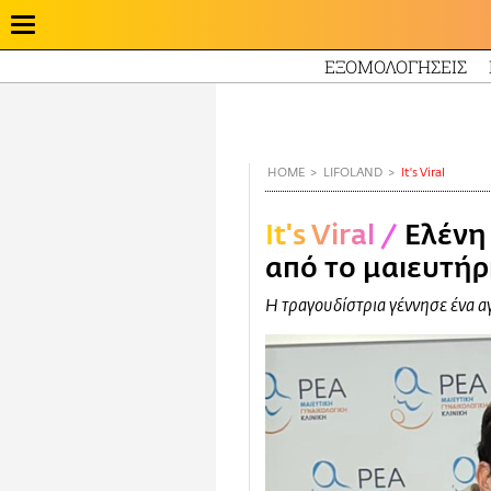
ΕΞΟΜΟΛΟΓΗΣΕΙΣ
Παράκαμψη
προς
το
κυρίως
HOME
LIFOLAND
It's Viral
περιεχόμενο
It's Viral
/
Ελένη
από το μαιευτήρ
Η τραγουδίστρια γέννησε ένα 