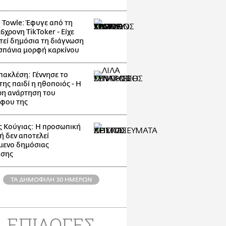
 Towle: Έφυγε από τη
6χρονη TikToker - Είχε
τεί δημόσια τη διάγνωση
 σπάνια μορφή καρκίνου
πακλέση: Γέννησε το
ης παιδί η ηθοποιός - Η
ερη ανάρτηση του
φου της
ς Κούγιας: Η προσωπική
ή δεν αποτελεί
ίμενο δημόσιας
ησης
ΤΑ ΔΗΜΟΦΙΛΗ 30 ΗΜΕΡΩΝ
ΕΠΙΛΟΓΕΣ