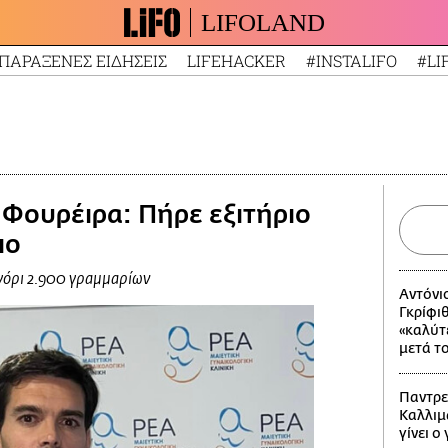
LIFOLAND
ΠΑΡΑΞΕΝΕΣ ΕΙΔΗΣΕΙΣ
LIFEHACKER
#INSTALIFO
#LI
 Φουρέιρα: Πήρε εξιτήριο
ιο
αγόρι 2.900 γραμμαρίων
Αντόνι
Γκρίφι
«καλύτε
μετά τ
Παντρε
Καλλιμ
γίνει ο