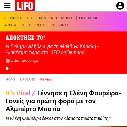
Παράκαμψη
προς
το
ΕΞΟΜΟΛΟΓΗΣΕΙΣ
ΠΑΡΑΞΕΝΕΣ ΕΙΔΗΣΕΙΣ
LIFEHACKER
κυρίως
#INSTALIFO
#LIFOPETS
IT'S VIRAL
περιεχόμενο
ΑΠΟΚΤΗΣΕ ΤΟ!
Η Σκληρή Αλήθεια για τη Μαλβίνα Κάραλη -
Διαθέσιμη τώρα στo LiFO onDemand
Δείτε περισσότερα
HOME
LIFOLAND
It's Viral
It's Viral
/
Γέννησε η Ελένη Φουρέιρα-
Γονείς για πρώτη φορά με τον
Αλμπέρτο Μποτία
Η Ελένη Φουρέιρα έφερε στον κόσμο το πρώτο παιδί της