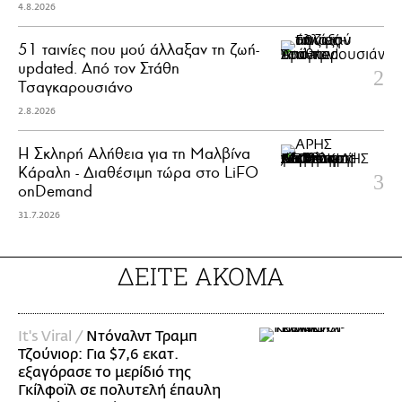
4.8.2026
51 ταινίες που μού άλλαξαν τη ζωή-
updated. Aπό τον Στάθη
Τσαγκαρουσιάνο
2.8.2026
Η Σκληρή Αλήθεια για τη Μαλβίνα
Κάραλη - Διαθέσιμη τώρα στo LiFO
onDemand
31.7.2026
ΔΕΙΤΕ ΑΚΟΜΑ
It's Viral /
Ντόναλντ Τραμπ
Τζούνιορ: Για $7,6 εκατ.
εξαγόρασε το μερίδιό της
Γκίλφοϊλ σε πολυτελή έπαυλη