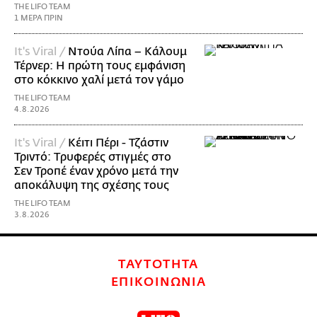
THE LIFO TEAM
1 ΜΕΡΑ ΠΡΙΝ
It's Viral /
Ντούα Λίπα – Κάλουμ
Τέρνερ: Η πρώτη τους εμφάνιση
στο κόκκινο χαλί μετά τον γάμο
THE LIFO TEAM
4.8.2026
It's Viral /
Κέιτι Πέρι - Τζάστιν
Τριντό: Tρυφερές στιγμές στο
Σεν Τροπέ έναν χρόνο μετά την
αποκάλυψη της σχέσης τους
THE LIFO TEAM
3.8.2026
ΤΑΥΤΟΤΗΤΑ
ΕΠΙΚΟΙΝΩΝΙΑ