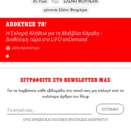
It's Viral
ΕΛΕΝΗ ΦΟΥΡΕΙΡΑ
Tags
γέννησε Ελένη Φουρέιρα
ΑΠΟΚΤΗΣΕ ΤΟ!
Η Σκληρή Αλήθεια για τη Μαλβίνα Κάραλη -
Διαθέσιμη τώρα στo LiFO onDemand
Δείτε περισσότερα
ΕΓΓΡΑΦΕΙΤΕ ΣΤΟ NEWSLETTER ΜΑΣ
Για να λαμβάνετε κάθε εβδομάδα στο email σας μια επιλογή από τα
καλύτερα άρθρα του lifo.gr
ΕΓΓΡΑΦΗ
ΟΡΟΙ ΧΡΗΣΗΣ
ΚΑΙ
ΠΟΛΙΤΙΚΗ ΠΡΟΣΤΑΣΙΑΣ ΑΠΟΡΡΗΤΟΥ