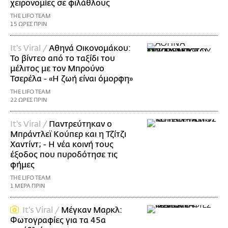
χειρονομίες σε φιλάθλους
THE LIFO TEAM
15 ΩΡΕΣ ΠΡΙΝ
It's Viral /
Αθηνά Οικονομάκου:
Το βίντεο από το ταξίδι του
μέλιτος με τον Μπρούνο
Τσερέλα - «Η ζωή είναι όμορφη»
THE LIFO TEAM
22 ΩΡΕΣ ΠΡΙΝ
It's Viral /
Παντρεύτηκαν ο
Μπράντλεϊ Κούπερ και η Τζίτζι
Χαντίντ; - Η νέα κοινή τους
έξοδος που πυροδότησε τις
φήμες
THE LIFO TEAM
1 ΜΕΡΑ ΠΡΙΝ
It's Viral /
Μέγκαν Μαρκλ:
Φωτογραφίες για τα 45α