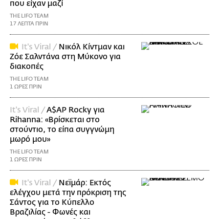
που είχαν μαζί
THE LIFO TEAM
17 ΛΕΠΤΑ ΠΡΙΝ
It's Viral /
Νικόλ Κίντμαν και
Ζόε Σαλντάνα στη Μύκονο για
διακοπές
THE LIFO TEAM
1 ΩΡΕΣ ΠΡΙΝ
It's Viral /
A$AP Rocky για
Rihanna: «Βρίσκεται στο
στούντιο, το είπα συγγνώμη
μωρό μου»
THE LIFO TEAM
1 ΩΡΕΣ ΠΡΙΝ
It's Viral /
Νεϊμάρ: Εκτός
ελέγχου μετά την πρόκριση της
Σάντος για το Κύπελλο
Βραζιλίας - Φωνές και