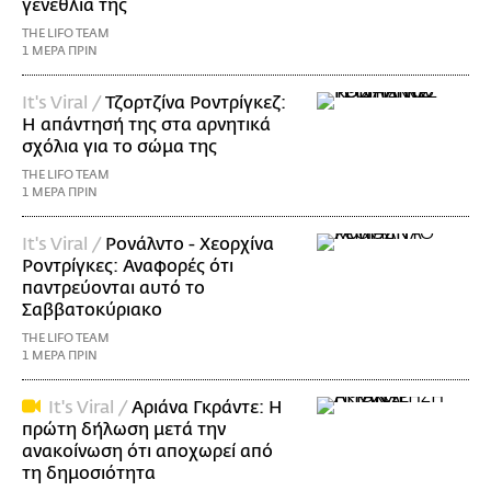
γενέθλιά της
THE LIFO TEAM
1 ΜΕΡΑ ΠΡΙΝ
It's Viral /
Τζορτζίνα Ροντρίγκεζ:
Η απάντησή της στα αρνητικά
σχόλια για το σώμα της
THE LIFO TEAM
1 ΜΕΡΑ ΠΡΙΝ
It's Viral /
Ρονάλντο - Χεορχίνα
Ροντρίγκες: Αναφορές ότι
παντρεύονται αυτό το
Σαββατοκύριακο
THE LIFO TEAM
1 ΜΕΡΑ ΠΡΙΝ
It's Viral /
Αριάνα Γκράντε: Η
πρώτη δήλωση μετά την
ανακοίνωση ότι αποχωρεί από
τη δημοσιότητα