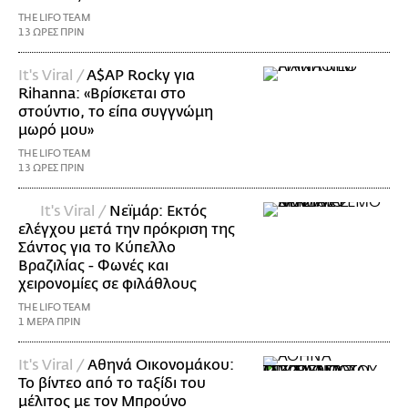
THE LIFO TEAM
13 ΩΡΕΣ ΠΡΙΝ
It's Viral /
A$AP Rocky για
Rihanna: «Βρίσκεται στο
στούντιο, το είπα συγγνώμη
μωρό μου»
THE LIFO TEAM
13 ΩΡΕΣ ΠΡΙΝ
It's Viral /
Νεϊμάρ: Εκτός
ελέγχου μετά την πρόκριση της
Σάντος για το Κύπελλο
Βραζιλίας - Φωνές και
χειρονομίες σε φιλάθλους
THE LIFO TEAM
1 ΜΕΡΑ ΠΡΙΝ
It's Viral /
Αθηνά Οικονομάκου:
Το βίντεο από το ταξίδι του
μέλιτος με τον Μπρούνο