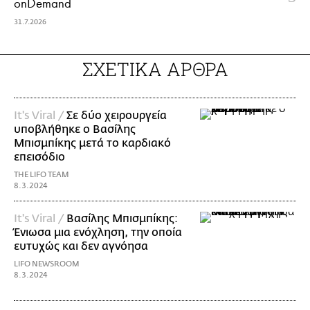
onDemand
31.7.2026
ΣΧΕΤΙΚΑ ΑΡΘΡΑ
It's Viral /
Σε δύο χειρουργεία
υποβλήθηκε ο Βασίλης
Μπισμπίκης μετά το καρδιακό
επεισόδιο
THE LIFO TEAM
8.3.2024
It's Viral /
Βασίλης Μπισμπίκης:
Ένιωσα μια ενόχληση, την οποία
ευτυχώς και δεν αγνόησα
LIFO NEWSROOM
8.3.2024