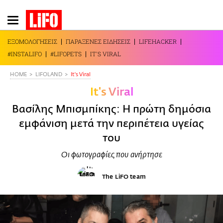
Παράκαμψη
προς
το
ΕΞΟΜΟΛΟΓΗΣΕΙΣ
ΠΑΡΑΞΕΝΕΣ ΕΙΔΗΣΕΙΣ
LIFEHACKER
κυρίως
#INSTALIFO
#LIFOPETS
IT'S VIRAL
περιεχόμενο
HOME
LIFOLAND
It's Viral
It's Viral
Βασίλης Μπισμπίκης: Η πρώτη δημόσια
εμφάνιση μετά την περιπέτεια υγείας
του
Οι φωτογραφίες που ανήρτησε
The LiFO team