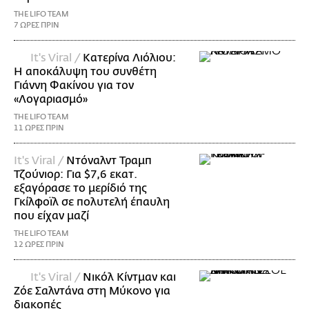
THE LIFO TEAM
7 ΩΡΕΣ ΠΡΙΝ
It's Viral /
Κατερίνα Λιόλιου:
Η αποκάλυψη του συνθέτη
Γιάννη Φακίνου για τον
«Λογαριασμό»
THE LIFO TEAM
11 ΩΡΕΣ ΠΡΙΝ
It's Viral /
Ντόναλντ Τραμπ
Τζούνιορ: Για $7,6 εκατ.
εξαγόρασε το μερίδιό της
Γκίλφοϊλ σε πολυτελή έπαυλη
που είχαν μαζί
THE LIFO TEAM
12 ΩΡΕΣ ΠΡΙΝ
It's Viral /
Νικόλ Κίντμαν και
Ζόε Σαλντάνα στη Μύκονο για
διακοπές