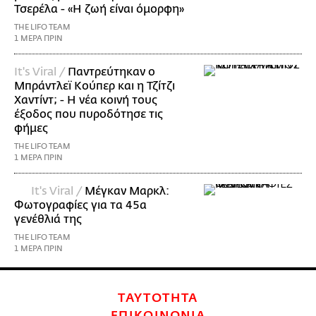
Τσερέλα - «Η ζωή είναι όμορφη»
THE LIFO TEAM
1 ΜΕΡΑ ΠΡΙΝ
It's Viral /
Παντρεύτηκαν ο
Μπράντλεϊ Κούπερ και η Τζίτζι
Χαντίντ; - Η νέα κοινή τους
έξοδος που πυροδότησε τις
φήμες
THE LIFO TEAM
1 ΜΕΡΑ ΠΡΙΝ
It's Viral /
Μέγκαν Μαρκλ:
Φωτογραφίες για τα 45α
γενέθλιά της
THE LIFO TEAM
1 ΜΕΡΑ ΠΡΙΝ
ΤΑΥΤΟΤΗΤΑ
ΕΠΙΚΟΙΝΩΝΙΑ