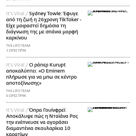
It's Viral /
Sydney Towle: Έφυγε
από τη ζωή η 26χρονη TikToker -
Είχε μοιραστεί δημόσια τη
διάγνωση της με σπάνια μορφή
καρκίνου
THE LIFO TEAM
3 ΩΡΕΣ ΠΡΙΝ
It's Viral /
Ο ράπερ Kurupt
αποκαλύπτει: «Ο Eminem
πλήρωσε για να μπω σε κέντρο
αποτοξίνωσης»
THE LIFO TEAM
6 ΩΡΕΣ ΠΡΙΝ
It's Viral /
Όπρα Γουίνφρεϊ:
Αποκάλυψε πώς η Νταϊάνα Ρος
την ενέπνευσε να αγοράσει
διαμαντένια σκουλαρίκια 10
καρατίων