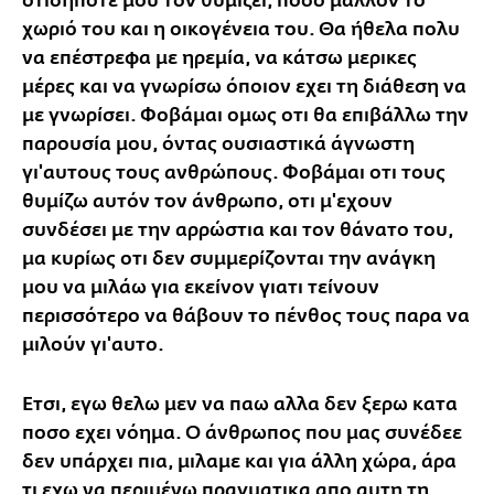
οτιδήποτε μου τον θυμιζει, ποσο μάλλον το
χωριό του και η οικογένεια του. Θα ήθελα πολυ
να επέστρεφα με ηρεμία, να κάτσω μερικες
μέρες και να γνωρίσω όποιον εχει τη διάθεση να
με γνωρίσει. Φοβάμαι ομως οτι θα επιβάλλω την
παρουσία μου, όντας ουσιαστικά άγνωστη
γι'αυτους τους ανθρώπους. Φοβάμαι οτι τους
θυμίζω αυτόν τον άνθρωπο, οτι μ'εχουν
συνδέσει με την αρρώστια και τον θάνατο του,
μα κυρίως οτι δεν συμμερίζονται την ανάγκη
μου να μιλάω για εκείνον γιατι τείνουν
περισσότερο να θάβουν το πένθος τους παρα να
μιλούν γι'αυτο.
Ετσι, εγω θελω μεν να παω αλλα δεν ξερω κατα
ποσο εχει νόημα. Ο άνθρωπος που μας συνέδεε
δεν υπάρχει πια, μιλαμε και για άλλη χώρα, άρα
τι εχω να περιμένω πραγματικα απο αυτη τη