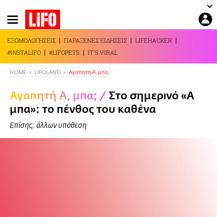
Παράκαμψη
προς
το
ΕΞΟΜΟΛΟΓΗΣΕΙΣ
ΠΑΡΑΞΕΝΕΣ ΕΙΔΗΣΕΙΣ
LIFEHACKER
κυρίως
#INSTALIFO
#LIFOPETS
IT'S VIRAL
περιεχόμενο
HOME
LIFOLAND
Αγαπητή Α, μπα;
Αγαπητή Α, μπα;
/
Στο σημερινό «Α
μπα»: το πένθος του καθένα
Επίσης: άλλων υπόθεση