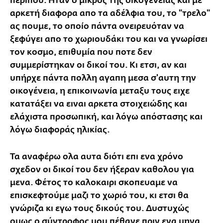
περιπου. Ηταν ο μικρός της οικογένειας και με
αρκετή διαφορα απο τα αδέλφια του, το "τρελο"
ας πουμε, το οποίο πάντα ονειρευόταν να
ξεφύγει απο το χωριουδάκι του και να γνωρίσει
τον κοσμο, επιθυμία που ποτε δεν
συμμερίστηκαν οι δικοί του. Κι ετσι, αν και
υπήρχε πάντα πολλη αγαπη μεσα σ'αυτη την
οικογένεια, η επικοινωνία μεταξυ τους ειχε
κατατάξει να ειναι αρκετα στοιχειώδης και
ελάχιστα προσωπική, και λόγω απόστασης και
λόγω διαφοράς ηλικίας.
Τα αναφέρω ολα αυτα διότι επι ενα χρόνο
σχεδον οι δικοί του δεν ήξεραν καθολου για
μενα. Φέτος το καλοκαιρι σκοπευαμε να
επισκεφτούμε μαζι το χωριό του, κι ετσι θα
γνώριζα κι εγω τους δικούς του. Δυστυχώς
ομως ο σύντροφος μου πέθανε πριν ενα μηνα.