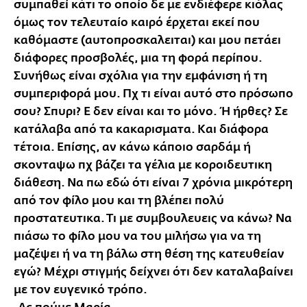
συμπαθεί κάτι το οποίο δε με ενδιέφερε κιόλας
όμως τον τελευταίο καιρό έρχεται εκεί που
καθόμαστε (αυτοπροσκαλειται) και μου πετάει
διάφορες προσβολές, μια τη φορά περίπου.
Συνήθως είναι σχόλια για την εμφάνιση ή τη
συμπεριφορά μου. Πχ τι είναι αυτό στο πρόσωπο
σου? Σπυρι? Ε δεν είναι και το μόνο. Ή ήρθες? Σε
κατάλαβα από τα κακαρισματα. Και διάφορα
τέτοια. Επίσης, αν κάνω κάποιο σαρδάμ ή
σκονταψω πχ βάζει τα γέλια με κοροιδευτικη
διάθεση. Να πω εδώ ότι είναι 7 χρόνια μικρότερη
από τον φίλο μου και τη βλέπει πολύ
προστατευτικα. Τι με συμβουλευεις να κάνω? Να
πιάσω το φίλο μου να του μιλήσω για να τη
μαζέψει ή να τη βάλω στη θέση της κατευθείαν
εγώ? Μέχρι στιγμής δείχνει ότι δεν καταλαβαίνει
με τον ευγενικό τρόπο.