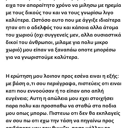
ειχα τον απαραίτητο χρόνο να μιλησω με ηρεμία
με τους δικούς του και να τους γνωρίσω λιγο
καλύτερα. Ωστόσο αυτο που με άγγιξε ιδιαίτερα
ηταν οτι ο αδελφός του και κάποια αλλα άτομα
του χωριού (οχι συγγενείς μεν, αλλα ουσιαστικά
δικοί του άνθρωποι, μιλαμε για πολυ μικρο
χωριό) μου είπαν να ξαναπάω οποτε μπορέσω
για να γνωριστούμε καλύτερα.
Η ερώτηση μου λοιπον προς εσένα ειναι η εξής:
με βάση ο,τι σου περιέγραψα, πιστεύεις οτι ειναι
κατι που εννοούσαν ή το είπαν απο απλή
ευγένεια; Αυτη η απώλεια μου εχει στοιχήσει
παρα πολυ και προσπαθω να σταθώ στα ποδια
μου οπως μπορω. Πιστευω οτι δεν θα εκπλαγείς
αν σου πω οτι εχω την τάση να πηγαίνω προς