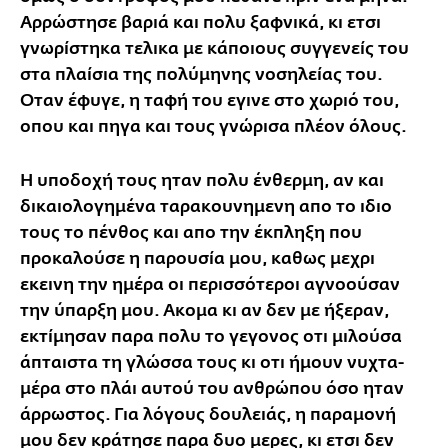
Αρρώστησε βαριά και πολυ ξαφνικά, κι ετσι
γνωρίστηκα τελικα με κάποιους συγγενείς του
στα πλαίσια της πολύμηνης νοσηλείας του.
Οταν έφυγε, η ταφή του εγινε στο χωριό του,
οπου και πηγα και τους γνώρισα πλέον όλους.
Η υποδοχή τους ηταν πολυ ένθερμη, αν και
δικαιολογημένα ταρακουνημενη απο το ιδιο
τους το πένθος και απο την έκπληξη που
προκαλούσε η παρουσία μου, καθως μεχρι
εκεινη την ημέρα οι περισσότεροι αγνοούσαν
την ύπαρξη μου. Ακομα κι αν δεν με ήξεραν,
εκτίμησαν παρα πολυ το γεγονος οτι μιλούσα
άπταιστα τη γλώσσα τους κι οτι ήμουν νυχτα-
μέρα στο πλάι αυτού του ανθρώπου όσο ηταν
άρρωστος. Για λόγους δουλειάς, η παραμονή
μου δεν κράτησε παρα δυο μερες, κι ετσι δεν