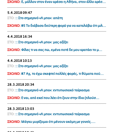
ΣΧΟΛΙΟ:
Ε, μάλλον στον έναν αρέσει η Αθήνα, στον άλλο αρέσ...
ΑΜΠΑ
5.4.2018 09:47
PRINT
ΣΤΟ:
:: Στο σημερινό «Α μπα»: απάτη
ΣΧΟΛΙΟ:
#5 Το διάβασα δεύτερη φορά για να καταλάβω ότι μιλ...
4.4.2018 16:34
ΣΤΟ:
:: Στο σημερινό «Α μπα»: μας αξίζει
ΣΧΟΛΙΟ:
Φίλες τι να σας πω, εμένα ποτέ δε μου κρατάει το μ...
4.4.2018 10:13
ΣΤΟ:
:: Στο σημερινό «Α μπα»: μας αξίζει
ΣΧΟΛΙΟ:
#7 Αχ, το έχω σκεφτεί πολλές φορές, τι θύματα πού...
28.3.2018 20:34
ΣΤΟ:
:: Στο σημερινό «Α μπα»: εντυπωσιακό ταίριασμα
ΣΧΟΛΙΟ:
Ε ναι, από εκεί που λέει ότι ζουν στην ίδια (πλούσ...
28.3.2018 13:03
ΣΤΟ:
:: Στο σημερινό «Α μπα»: εντυπωσιακό ταίριασμα
ΣΧΟΛΙΟ:
Μάγκυ μυρίζομαι ότι μένουν ακόμη με γονείς....