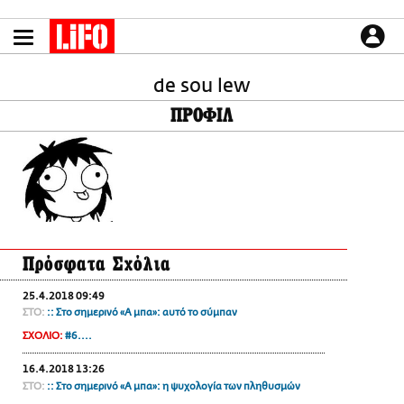
Παράκαμψη
προς
το
ΕΙΔΗΣΕΙΣ
κυρίως
περιεχόμενο
de sou lew
CULTURE
ΠΡΟΦΙΛ
ΑΠΟΨΕΙΣ
ΤΡΟΠΟΣ ΖΩΗΣ
PODCASTS
Plus
Πρόσφατα Σχόλια
LIFO SHOP
25.4.2018 09:49
NEWSLETTER
ΣΤΟ:
:: Στο σημερινό «Α μπα»: αυτό το σύμπαν
ΜΙΚΡΟΠΡΑΓΜΑΤΑ
ΣΧΟΛΙΟ:
#6....
THE GOOD LIFO
16.4.2018 13:26
LIFOLAND
ΣΤΟ:
:: Στο σημερινό «Α μπα»: η ψυχολογία των πληθυσμών
CITY GUIDE