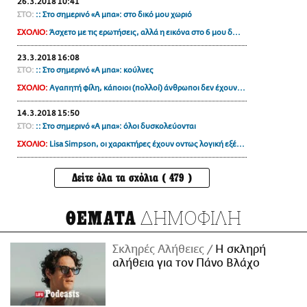
26.3.2018 10:41
ΣΤΟ:
:: Στο σημερινό «Α μπα»: στο δικό μου χωριό
ΣΧΟΛΙΟ:
Άσχετο με τις ερωτήσεις, αλλά η εικόνα στο 6 μου δ...
23.3.2018 16:08
ΣΤΟ:
:: Στο σημερινό «Α μπα»: κούλνες
ΣΧΟΛΙΟ:
Αγαπητή φίλη, κάποιοι (πολλοί) άνθρωποι δεν έχουν...
14.3.2018 15:50
ΣΤΟ:
:: Στο σημερινό «Α μπα»: όλοι δυσκολεύονται
ΣΧΟΛΙΟ:
Lisa Simpson, οι χαρακτήρες έχουν οντως λογική εξέ...
Δείτε όλα τα σχόλια ( 479 )
ΔΗΜΟΦΙΛΗ
ΘΕΜΑΤΑ
Σκληρές Αλήθειες
H σκληρή
αλήθεια για τον Πάνο Βλάχο