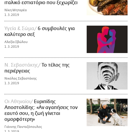
ιταλικό εστιατόριο που ξεχωρίζει
Νίκη Μηταρέα
1.3.2019
Υγεία & Σώμα
6 συμβουλές για
καλύτερο σεξ
Αλεξία Σβώλου
1.3.2019
Ν. Σεβαστάκης
Το τέλος της
περιέργειας
Νικόλας Σεβαστάκης
1.3.2019
Οι Αθηναίοι
Ευριπίδης
Αποστολίδης: «Aν αγαπήσεις τον
εαυτό σου, η ζωή γίνεται
ομορφότερη»
Γιάννης Πανταζόπουλος
1.3.2019