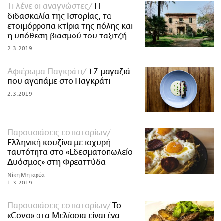
Τι λένε οι αναγνώστες
Η
διδασκαλία της Ιστορίας, τα
ετοιμόρροπα κτίρια της πόλης και
η υπόθεση βιασμού του ταξιτζή
2.3.2019
Αφιέρωμα Παγκράτι
17 μαγαζιά
που αγαπάμε στο Παγκράτι
2.3.2019
Παρουσιάσεις εστιατορίων
Ελληνική κουζίνα με ισχυρή
ταυτότητα στο «Εδεσματοπωλείο
Δυόσμος» στη Φρεαττύδα
Νίκη Μηταρέα
1.3.2019
Παρουσιάσεις εστιατορίων
Το
«Covo» στα Μελίσσια είναι ένα