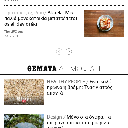
Προτάσεις εξόδου
Abuela: Μια
παλιά μονοκατοικία μετατρέπεται
σε all day στέκι
The LiFO team
28.2.2019
<
>
ΔΗΜΟΦΙΛΗ
ΘΕΜΑΤΑ
HEALTHY PEOPLE
Είναι καλό
πρωινό η βρόμη; Ένας γιατρός
απαντά
Design
Μόνο στα όνειρα: Τα
υπέροχα σπίτια του Ιμπέρ ντε