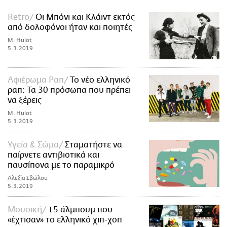
Retro
Οι Μπόνι και Κλάιντ εκτός
από δολοφόνοι ήταν και ποιητές
M. Hulot
5.3.2019
Αφιέρωμα Ραπ
Το νέο ελληνικό
ραπ: Τα 30 πρόσωπα που πρέπει
να ξέρεις
M. Hulot
5.3.2019
Υγεία & Σώμα
Σταματήστε να
παίρνετε αντιβιοτικά και
παυσίπονα με το παραμικρό
Αλεξία Σβώλου
5.3.2019
Μουσική
15 άλμπουμ που
«έχτισαν» το ελληνικό χιπ-χοπ