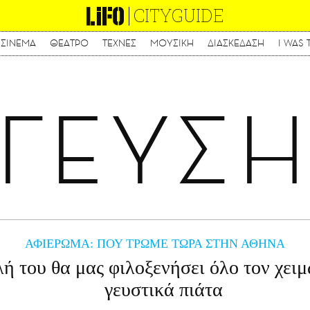
CITYGUIDE
ΣΙΝΕΜΑ
ΘΕΑΤΡΟ
ΤΕΧΝΕΣ
ΜΟΥΣΙΚΗ
ΔΙΑΣΚΕΔΑΣΗ
I WAS 
Παράκαμψη
προς
το
κυρίως
ΓΕΥΣ
περιεχόμενο
ΑΦΙΕΡΩΜΑ: ΠΟΥ ΤΡΩΜΕ ΤΩΡΑ ΣΤΗΝ ΑΘΗΝΑ
ή του θα μας φιλοξενήσει όλο τον χει
γευστικά πιάτα