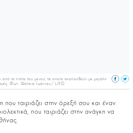
ι από τα πιάτα του μενού, τα οποία ακολουθούν με μεγάλη
νταγές. Φωτ.: Θάλεια Ιωάννου/ LIFO
η που ταιριάζει στην όρεξή σου και έναν
ιολεκτικά, που ταιριάζει στην ανάγκη να
θήνας.