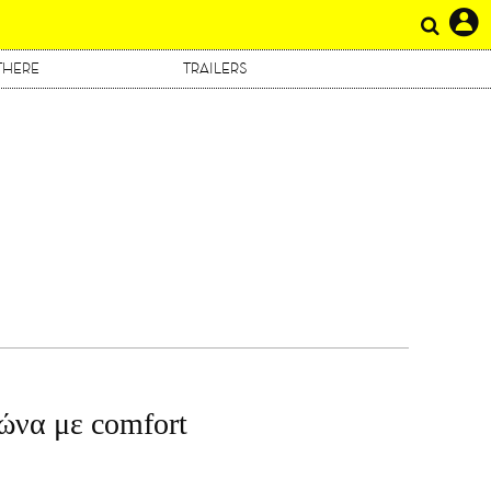
THERE
TRAILERS
Η
μώνα με comfort