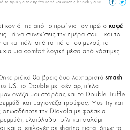
ό το πρωί για τον πρώτο καφέ και γεύσεις brunch για να
ί κοντά της από το πρωί για τον πρώτο
καφέ
εις –ή να συνεχίσεις την ημέρα σου– και το
ι και πάλι από τα πιάτα του μενού, τα
υχία μια comfort λογική μέσα από νόστιμες
θηκε ριζικά θα βρεις δυο λαχταριστά
smash
us US: το Double με τσένταρ, πίκλα
 μαγιονέζα μουστάρδας και το Double Truffle
ρεμμύδι και μαγιονέζα τρούφας. Must try και
 οπωσδήποτε την Diavola με φρέσκια
ρεμμύδι, ελαιόλαδο τσίλι και σαλάμι
αι και οι επιλογές σε sharing πιάτα, όπως τα