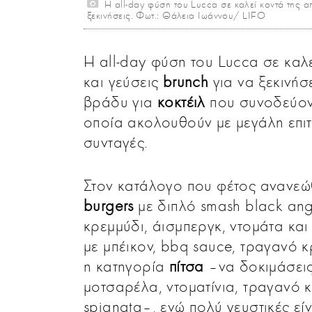
Η all-day φύση του Lucca σε καλεί κοντά της απ
ξεκινήσεις. Φωτ.: Θάλεια Ιωάννου/ LIFO
Η all-day φύση του Lucca σε καλε
και γεύσεις
brunch
για να ξεκινήσ
βράδυ για
κοκτέιλ
που συνοδεύοντα
οποία ακολουθούν με μεγάλη επιτ
συνταγές.
Στον κατάλογο που φέτος ανανεώ
burgers
με διπλό smash black ang
κρεμμύδι, άισμπεργκ, ντομάτα και
με μπέικον, bbq sauce, τραγανό κ
η κατηγορία
πίτσα
–να δοκιμάσεις
μοτσαρέλα, ντοματίνια, τραγανό κ
spianata–, ενώ πολύ γευστικές είν