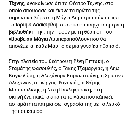
Τέχνης
, ανακοίνωσε ότι το Θέατρο Τέχνης, στο
οποίο σπούδασε και έκανε τα πρώτα της
σημαντικά βήματα η Μάγια Λυμπεροπούλου, και
το
Ίδρυμα Λασκαρίδη,
στο οποίο υπάρχει σήμερα η
βιβλιοθήκη της, την τιμούν με τη θέσπιση του
«Βραβείου Μάγια Λυμπεροπούλου»
που θα
απονέμεται κάθε Μάρτιο σε μια γυναίκα ηθοποιό.
Στην πλατεία του θεάτρου η Ρένη Πιττακή, ο
Σταμάτης Φασουλής, ο Τάκης Τζαμαργιάς, η Δηώ
Καγκελάρη, η Αλεξάνδρα Καρακατσάνη, η Χριστίνα
Αλεξανιάν, ο Γιώργος Ψυχογιός, ο Θέμης
Μουμουλίδης, η Νίκη Παλληκαράκη, στη
σκηνή ένα πακέτο από τα τσιγάρα που κάπνιζε
ασταμάτητα και μια φωτογραφία της με το λευκό
της πουκάμισο.