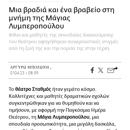
CITY GUIDE
Μια βραδιά και ένα βραβείο στη
ΑΜΠΑ
μνήμη της Μάγιας
PRINT
Λυμπεροπούλου
Φίλοι και μαθητές της σπουδαίας διανοούμενης
του θεάτρου αφηγήθηκαν συναρπαστικές στιγμές
από τη ζωή της και την πορεία της στην τέχνη.
ΑΡΓΥΡΏ ΜΠΟΖΏΝΗ
01.04.23 | 08:59
Το
θέατρο Σταθμός
ήταν γεμάτο κόσμο.
Καλλιτέχνες και μαθητές δραματικών σχολών
συγκεντρώθηκαν για να θυμηθούν και να
τιμήσουν, με αφορμή την Παγκόσμια Ημέρα
Θεάτρου, τη
Μάγια Λυμπεροπούλου
, μια
σπουδαία προσωπικότητα, μια μεγάλη δασκάλα,