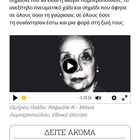
σημασία του να είσαι η Μάγια Λυμπεροπούλου, το
ανεξίτηλο πνευματικό χάδι και σημάδι που άφησε
σε όλους όσοι τη γνώρισαν, σε όλους όσοι
τη συνάντησαν έστω και μια φορά στη ζωή τους.
Play
-1:15:12
Play
Mute
Settings
Enter
Ομήρου Ιλιάδα: Ραψωδία Ν - Μάγια
fullsc
Λυμπεροπούλου, Εθνικό Θέατρο