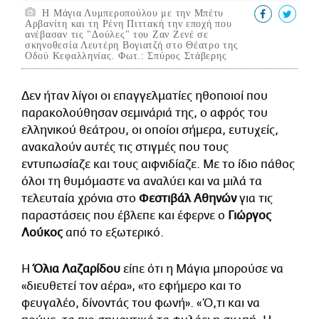
H Μάγια Λυμπεροπούλου με την Μπέτυ
Αρβανίτη και τη Ρένη Πιττακή την εποχή που
ανέβασαν τις "Δούλες" του Ζαν Ζενέ σε
σκηνοθεσία Λευτέρη Βογιατζή στο Θέατρο της
Οδού Κεφαλληνίας. Φωτ.: Σπύρος Στάβερης
Δεν ήταν λίγοι οι επαγγελματίες ηθοποιοί που
παρακολούθησαν σεμινάριά της, ο αφρός του
ελληνικού θεάτρου, οι οποίοι σήμερα, ευτυχείς,
ανακαλούν αυτές τις στιγμές που τους
εντυπωσίαζε και τους αιφνιδίαζε. Με το ίδιο πάθος
όλοι τη θυμόμαστε να αναλύει και να μιλά τα
τελευταία χρόνια στο
Φεστιβάλ Αθηνών
για τις
παραστάσεις που έβλεπε και έφερνε ο
Γιώργος
Λούκος
από το εξωτερικό.
Η
Όλια Λαζαρίδου
είπε ότι η Μάγια μπορούσε να
«διευθετεί τον αέρα», «το εφήμερο και το
φευγαλέο, δίνοντάς του φωνή». «Ό,τι και να