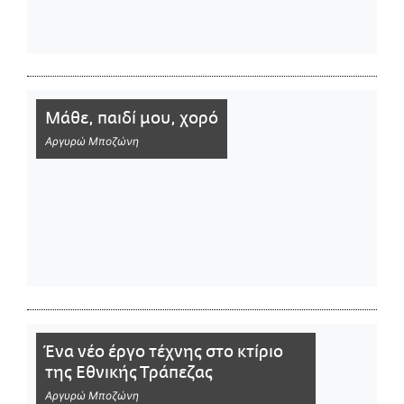
Μάθε, παιδί μου, χορό
Αργυρώ Μποζώνη
Ένα νέο έργο τέχνης στο κτίριο
της Εθνικής Τράπεζας
Αργυρώ Μποζώνη