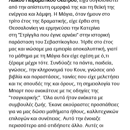
Λαϊκού Πειραματικού Θεάτρου
, είχα συγκλονιστεί
από την απίστευτη ομορφιά της και τη θεϊκή της
ενέργεια και λάμψη. Η Μάγια, όταν ήμουν στο
τρίτο έτος της δραματικής, είχε έρθει στη
Θεσσαλονίκη να ερμηνεύσει την Κατερίνα
στη "Στρίγγλα που έγινε αρνάκι" στην ιστορική
παράσταση του Σεβαστίκογλου. Ήρθε στο έτος
μας και νιώσαμε μια εμπειρία αποκαλυπτική, γιατί
το μάθημα με τη Μάγια δεν είχε σχέση με ό,τι
ξέραμε μέχρι τότε. Συνδύαζε τα πάντα, παιδεία,
γνώσεις, την κληρονομιά του Κουν, γνώσεις από
βιβλία και παραστάσεις, ταινίες που είχε μελετήσει
και τις σπουδές της και όρους, τη σημειολογία του
Μπαρτ που ανακάτευε με τις οδηγίες της
"τσαγκαρικής". Όλα αυτά ήταν ανάκατα με
συμβουλές ζωής. Έκανε ακούραστες προσπάθειες
για να μας δώσει μαθήματα ήθους, καλλιτεχνικών
επιλογών και συνέπειας. Αυτό την ένοιαζε
περισσότερο από οτιδήποτε άλλο. Αυτές οι