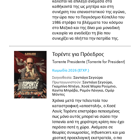
καλείται να επιλέξει ανάμεσα στα
καθήκοντά της ως μητέρα και στη
συνέχιση του επαναστατικού της αγώνα,
την ώρα που το Παγκόσμιο Κύπελλο του
1986 στρέφει τα βλέμματα του κόσμου
στο Μεξικό και της δίνει μια μοναδική
ευκαιρία να αναδείξει τη βία που
συνεχίζει να πλήττει την πατρίδα της.
Τορέντε για Πρόεδρος
Torrente Presidente (Torrente for President)
Κωμωδία
2026
(ΕΓΧΡ.)
Σκηνοθεσία:
Σαντιάγο Σεγούρα
Πρωταγωνιστούν:
Σαντιάγο Σεγούρα,
Γκαμπίνο Ντιέγο, Χοσέ Μαρία Ρούμπιο,
Κανίτα Μπράβα, Ραμόν Λάνγκα, Ομάρ
Μόντες
Χρόνια μετά την τελευταία του
καταστροφική «αποστολή», ο Χοσέ
Λουίς Τορέντε επιστρέφει πεπεισμένος
πως μόνο αυτός μπορεί να σώσει την
Ισπανία από τη χειρότερη κρίση που έχει
περάσει ποτέ η χώρα. Ανάμεσα σε
θεωρίες συνωμοσίας, influencers και μια
χαοτική προεκλογική εκστρατεία, ο πιο