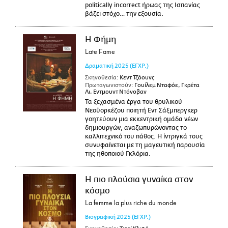
politically incorrect ήρωας της Ισπανίας
βάζει στόχο… την εξουσία.
Η Φήμη
Late Fame
Δραματική
2025
(ΕΓΧΡ.)
Σκηνοθεσία:
Κεντ Τζόουνς
Πρωταγωνιστούν:
Γουίλεμ Νταφόε, Γκρέτα
Λι, Εντμουντ Ντόνοβαν
Τα ξεχασμένα έργα του θρυλικού
Νεοϋορκέζου ποιητή Εντ Σάξμπεργκερ
γοητεύουν μια εκκεντρική ομάδα νέων
δημιουργών, αναζωπυρώνοντας το
καλλιτεχνικό του πάθος. Η ίντριγκά τους
συνυφαίνεται με τη μαγευτική παρουσία
της ηθοποιού Γκλόρια.
Η πιο πλούσια γυναίκα στον
κόσμο
La femme la plus riche du monde
Βιογραφική
2025
(ΕΓΧΡ.)