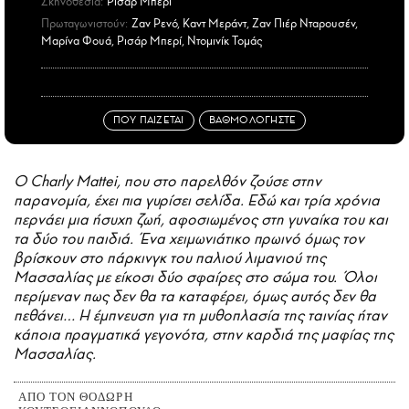
Σκηνοθεσία:
Ρισάρ Μπερί
Πρωταγωνιστούν:
Ζαν Ρενό, Καντ Μεράντ, Ζαν Πιέρ Νταρουσέν,
Μαρίνα Φουά, Ρισάρ Μπερί, Ντομινίκ Τομάς
ΠΟΥ ΠΑΙΖΕΤΑΙ
ΒΑΘΜΟΛΟΓΗΣΤΕ
O Charly Mattei, που στο παρελθόν ζούσε στην
παρανομία, έχει πια γυρίσει σελίδα. Εδώ και τρία χρόνια
περνάει μια ήσυχη ζωή, αφοσιωμένος στη γυναίκα του και
τα δύο του παιδιά. Ένα χειμωνιάτικο πρωινό όμως τον
βρίσκουν στο πάρκινγκ του παλιού λιμανιού της
Μασσαλίας με είκοσι δύο σφαίρες στο σώμα του. Όλοι
περίμεναν πως δεν θα τα καταφέρει, όμως αυτός δεν θα
πεθάνει… Η έμπνευση για τη μυθοπλασία της ταινίας ήταν
κάποια πραγματικά γεγονότα, στην καρδιά της μαφίας της
Μασσαλίας.
ΑΠΟ ΤΟΝ ΘΟΔΩΡΗ