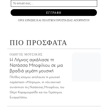
ΕΓΓΡΑΦΗ
ΟΡΟΙ ΧΡΗΣΗΣ
ΚΑΙ
ΠΟΛΙΤΙΚΗ ΠΡΟΣΤΑΣΙΑΣ ΑΠΟΡΡΗΤΟΥ
ΠΙΟ ΠΡΟΣΦΑΤΑ
ΟΔΗΓΟΣ ΜΟΥΣΙΚΗΣ
Η Λήμνος αγκάλιασε τη
Νατάσσα Μποφίλιου σε μια
βραδιά γεμάτη μουσική
Πλήθος κόσμου απόλαυσε τη μουσική
παράσταση «Μέτρημα», τη νέα σκηνική
συνάντηση της Νατάσσας Μποφίλιου, του
Θέμη Καραμουρατίδη και του Γεράσιμου
Ευαγγελάτου.