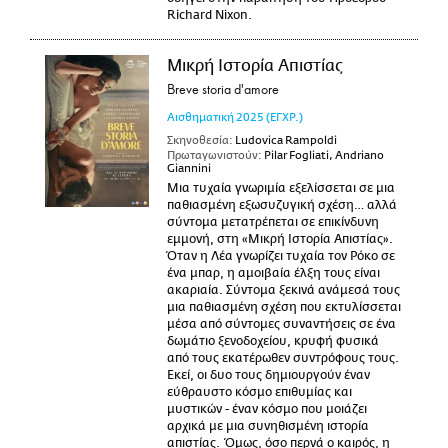
Richard Nixon.
Μικρή Ιστορία Απιστίας
Breve storia d'amore
Αισθηματική
2025
(ΕΓΧΡ.)
Σκηνοθεσία:
Ludovica Rampoldi
Πρωταγωνιστούν:
Pilar Fogliati, Andriano
Giannini
Μια τυχαία γνωριμία εξελίσσεται σε μια
παθιασμένη εξωσυζυγική σχέση… αλλά
σύντομα μετατρέπεται σε επικίνδυνη
εμμονή, στη «Μικρή Ιστορία Απιστίας».
Όταν η Λέα γνωρίζει τυχαία τον Ρόκο σε
ένα μπαρ, η αμοιβαία έλξη τους είναι
ακαριαία. Σύντομα ξεκινά ανάμεσά τους
μια παθιασμένη σχέση που εκτυλίσσεται
μέσα από σύντομες συναντήσεις σε ένα
δωμάτιο ξενοδοχείου, κρυφή φυσικά
από τους εκατέρωθεν συντρόφους τους.
Εκεί, οι δυο τους δημιουργούν έναν
εύθραυστο κόσμο επιθυμίας και
μυστικών - έναν κόσμο που μοιάζει
αρχικά με μια συνηθισμένη ιστορία
απιστίας. Όμως, όσο περνά ο καιρός, η