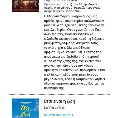
Σκηνοθεσία:
Τιερί Κλιφά
Πρωταγωνιστούν:
Ιζαμπέλ Ιπέρ, Λοράν
Λαφίτ, Μαρινά Φουά, Ραφαέλ Περσονάζ,
Αντρέ Μαρκόν, Ματιέ Ντεμί
Η Μαριάν Φαρέρ, κληρονόμος μιας
αμύθητης αυτοκρατορίας καλλυντικών,
μοιάζει να τα έχει όλα, εκτός από αγάπη
και ελευθερία. Όταν γνωρίζει τον Πιερ-
Αλέν Φαντέν, έναν εκκεντρικό και
φιλόδοξο φωτογράφο, κατά τη διάρκεια
μιας φωτογράφισης, ανάμεσά τους
γεννιέται μια φιλία απρόβλεπτη,
αμφίσημη και επικίνδυνη. Εκείνος της
προσφέρει μια διέξοδο από τη χρυσή
φυλακή της ζωής της, ενώ εκείνη του
ανοίγει την πόρτα σε έναν κόσμο
αμύθητου πλούτου και προνομίων. Όσο
η έλξη και η εξάρτηση μεταξύ τους
μεγαλώνουν, τόσο η Μαριάν τού χαρίζει
όλο και περισσότερα, εκνευρίζοντας τον
περίγυρό της.
Έτσι είναι η ζωή
La Vita va Cosi
Κομεντί
2025
(ΕΓΧΡ.)