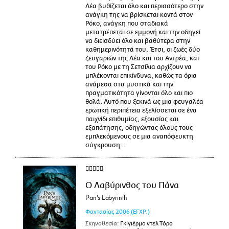
Λέα βυθίζεται όλο και περισσότερο στην
ανάγκη της να βρίσκεται κοντά στον
Ρόκο, ανάγκη που σταδιακά
μετατρέπεται σε εμμονή και την οδηγεί
να διεισδύει όλο και βαθύτερα στην
καθημερινότητά του. Έτσι, οι ζωές δύο
ζευγαριών της Λέα και του Αντρέα, και
του Ρόκο με τη Σετσίλια αρχίζουν να
μπλέκονται επικίνδυνα, καθώς τα όρια
ανάμεσα στα μυστικά και την
πραγματικότητα γίνονται όλο και πιο
θολά. Αυτό που ξεκινά ως μια φευγαλέα
ερωτική περιπέτεια εξελίσσεται σε ένα
παιχνίδι επιθυμίας, εξουσίας και
εξαπάτησης, οδηγώντας όλους τους
εμπλεκόμενους σε μια αναπόφευκτη
σύγκρουση…
Ο Λαβύρινθος του Πάνα
Pan's Labyrinth
Φαντασίας
2006
(ΕΓΧΡ.)
Σκηνοθεσία:
Γκιγιέρμο ντελ Τόρο