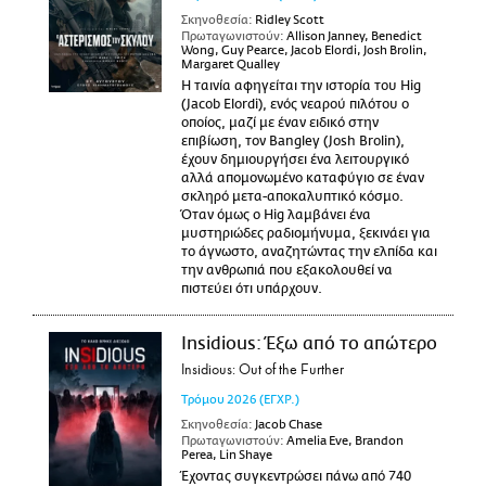
Σκηνοθεσία:
Ridley Scott
Πρωταγωνιστούν:
Allison Janney, Benedict
Wong, Guy Pearce, Jacob Elordi, Josh Brolin,
Margaret Qualley
Η ταινία αφηγείται την ιστορία του Hig
(Jacob Elordi), ενός νεαρού πιλότου ο
οποίος, μαζί με έναν ειδικό στην
επιβίωση, τον Bangley (Josh Brolin),
έχουν δημιουργήσει ένα λειτουργικό
αλλά απομονωμένο καταφύγιο σε έναν
σκληρό μετα-αποκαλυπτικό κόσμο.
Όταν όμως ο Hig λαμβάνει ένα
μυστηριώδες ραδιομήνυμα, ξεκινάει για
το άγνωστο, αναζητώντας την ελπίδα και
την ανθρωπιά που εξακολουθεί να
πιστεύει ότι υπάρχουν.
Insidious: Έξω από το απώτερο
Insidious: Out of the Further
Τρόμου
2026
(ΕΓΧΡ.)
Σκηνοθεσία:
Jacob Chase
Πρωταγωνιστούν:
Amelia Eve, Brandon
Perea, Lin Shaye
Έχοντας συγκεντρώσει πάνω από 740