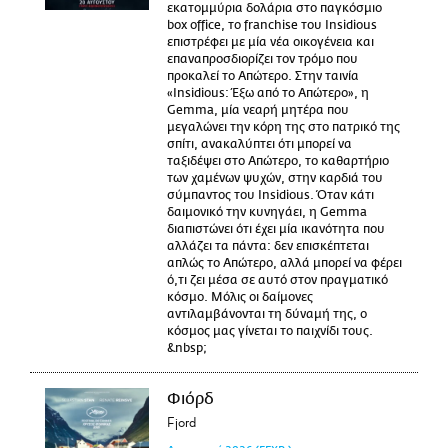
εκατομμύρια δολάρια στο παγκόσμιο
box office, το franchise του Insidious
επιστρέφει με μία νέα οικογένεια και
επαναπροσδιορίζει τον τρόμο που
προκαλεί το Απώτερο. Στην ταινία
«Insidious: Έξω από το Απώτερο», η
Gemma, μία νεαρή μητέρα που
μεγαλώνει την κόρη της στο πατρικό της
σπίτι, ανακαλύπτει ότι μπορεί να
ταξιδέψει στο Απώτερο, το καθαρτήριο
των χαμένων ψυχών, στην καρδιά του
σύμπαντος του Insidious. Όταν κάτι
δαιμονικό την κυνηγάει, η Gemma
διαπιστώνει ότι έχει μία ικανότητα που
αλλάζει τα πάντα: δεν επισκέπτεται
απλώς το Απώτερο, αλλά μπορεί να φέρει
ό,τι ζει μέσα σε αυτό στον πραγματικό
κόσμο. Μόλις οι δαίμονες
αντιλαμβάνονται τη δύναμή της, ο
κόσμος μας γίνεται το παιχνίδι τους.
&nbsp;
Φιόρδ
Fjord