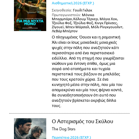
Αισθηματική
2026
(ΕΓΧΡ.)
Σκηνοθεσία:
Γουίλ Γκλακ
Πρωταγωνιστούν:
Μόνικα
Μπαρμπάρο,Κάλουμ Τέρνερ, Μάγια Χοκ,
Τζούλια Φοξ, Τζούλια Φοξ, Κινγκ Πρίνσες,
Ζίγουεϊ, Μπεν Μάρσαλ, Μόλι Ρίνγκγουολντ,
ΛεΒάρ Μπέρτον
Ο πληγωμένος Όουεν και η ρομαντική
Άλι είναι οι ίσως μοναδικές μοναχικές
ψυχές στην πόλη που αναζητούν κάτι
περισσότερο από ένα περιστασιακό
ειδύλλιο. Από τη στιγμή που γνωρίζονται
νιώθουν μια έντονη σπίθα, όμως μια
σειρά από ατοπήματα και τυχαία
περιστατικά τους βάζουν σε μπελάδες
που τους κρατούν χώρια. Σε ένα
κυνηγητό μέσα στην πόλη, που μία του
απομακρύνει και μία τους φέρνει κοντά,
θα συνειδητοποιήσουν ότι αυτό που
αναζητούν βρίσκεται ακριβώς δίπλα
τους.
Ο Αστερισμός του Σκύλου
The Dog Stars
Περιπέτεια
2026
(ΕΓΧΡ.)