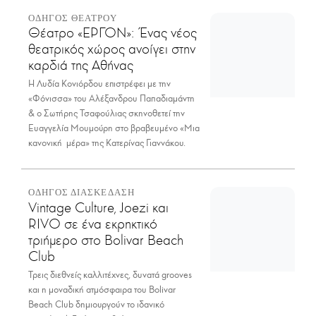
ΟΔΗΓΟΣ ΘΕΑΤΡΟΥ
Θέατρο «ΕΡΓΟΝ»: Ένας νέος
θεατρικός χώρος ανοίγει στην
καρδιά της Αθήνας
Η Λυδία Κονιόρδου επιστρέφει με την
«Φόνισσα» του Αλέξανδρου Παπαδιαμάντη
& ο Σωτήρης Τσαφούλιας σκηνοθετεί την
Ευαγγελία Μουμούρη στο βραβευμένο «Μια
κανονική μέρα» της Κατερίνας Γιαννάκου.
ΟΔΗΓΟΣ ΔΙΑΣΚΕΔΑΣΗ
Vintage Culture, Joezi και
RIVO σε ένα εκρηκτικό
τριήμερο στο Bolivar Beach
Club
Τρεις διεθνείς καλλιτέχνες, δυνατά grooves
και η μοναδική ατμόσφαιρα του Bolivar
Beach Club δημιουργούν το ιδανικό