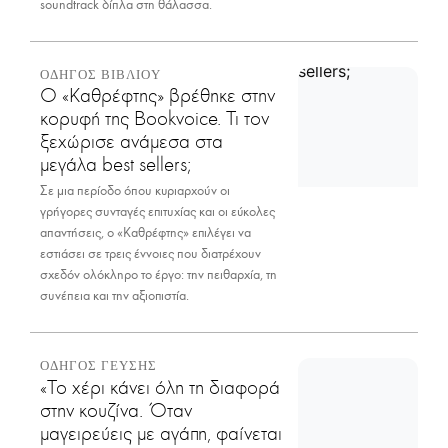
soundtrack δίπλα στη θάλασσα.
ΟΔΗΓΟΣ ΒΙΒΛΙΟΥ
Ο «Καθρέφτης» βρέθηκε στην
κορυφή της Bookvoice. Τι τον
ξεχώρισε ανάμεσα στα
μεγάλα best sellers;
Σε μια περίοδο όπου κυριαρχούν οι
γρήγορες συνταγές επιτυχίας και οι εύκολες
απαντήσεις, ο «Καθρέφτης» επιλέγει να
εστιάσει σε τρεις έννοιες που διατρέχουν
σχεδόν ολόκληρο το έργο: την πειθαρχία, τη
συνέπεια και την αξιοπιστία.
ΟΔΗΓΟΣ ΓΕΥΣΗΣ
«Το χέρι κάνει όλη τη διαφορά
στην κουζίνα. Όταν
μαγειρεύεις με αγάπη, φαίνεται