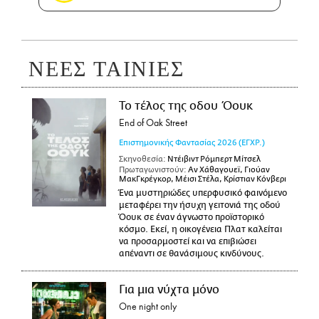
ΝΕΕΣ ΤΑΙΝΙΕΣ
Το τέλος της οδου Όουκ
End of Oak Street
Επιστημονικής Φαντασίας
2026
(ΕΓΧΡ.)
Σκηνοθεσία:
Ντέιβιντ Ρόμπερτ Μίτσελ
Πρωταγωνιστούν:
Αν Χάθαγουεϊ, Γιούαν
ΜακΓκρέγκορ, Μέισι Στέλα, Κρίστιαν Κόνβερι
Ένα μυστηριώδες υπερφυσικό φαινόμενο
μεταφέρει την ήσυχη γειτονιά της οδού
Όουκ σε έναν άγνωστο προϊστορικό
κόσμο. Εκεί, η οικογένεια Πλατ καλείται
να προσαρμοστεί και να επιβιώσει
απέναντι σε θανάσιμους κινδύνους.
Για μια νύχτα μόνο
One night only