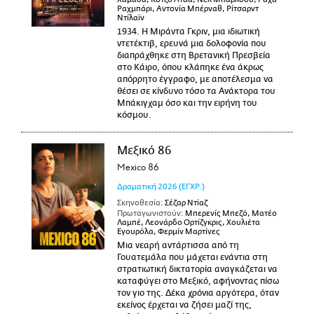
Ραχμπάρι, Αντονία Μπέρναθ, Ρίτσαρντ
Ντίλαϊν
1934. Η Μιράντα Γκριν, μια ιδιωτική
ντετέκτιβ, ερευνά μια δολοφονία που
διαπράχθηκε στη Βρετανική Πρεσβεία
στο Κάιρο, όπου κλάπηκε ένα άκρως
απόρρητο έγγραφο, με αποτέλεσμα να
θέσει σε κίνδυνο τόσο τα Ανάκτορα του
Μπάκιγχαμ όσο και την ειρήνη του
κόσμου.
Μεξικό 86
Mexico 86
Δραματική
2026
(ΕΓΧΡ.)
Σκηνοθεσία:
Σέζαρ Ντίαζ
Πρωταγωνιστούν:
Μπερενίς Μπεζό, Ματέο
Λαμπέ, Λεονάρδο Ορτίζγκρις, Χουλιέτα
Εγουρόλα, Φερμίν Μαρτίνες
Μια νεαρή αντάρτισσα από τη
Γουατεμάλα που μάχεται ενάντια στη
στρατιωτική δικτατορία αναγκάζεται να
καταφύγει στο Μεξικό, αφήνοντας πίσω
τον γιο της. Δέκα χρόνια αργότερα, όταν
εκείνος έρχεται να ζήσει μαζί της,