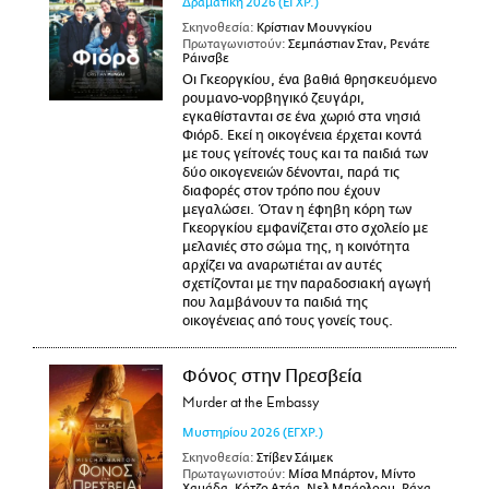
Δραματική
2026
(ΕΓΧΡ.)
Σκηνοθεσία:
Κρίστιαν Μουνγκίου
Πρωταγωνιστούν:
Σεμπάστιαν Σταν, Ρενάτε
Ράινσβε
Οι Γκεοργκίου, ένα βαθιά θρησκευόμενο
ρουμανο-νορβηγικό ζευγάρι,
εγκαθίστανται σε ένα χωριό στα νησιά
Φιόρδ. Εκεί η οικογένεια έρχεται κοντά
με τους γείτονές τους και τα παιδιά των
δύο οικογενειών δένονται, παρά τις
διαφορές στον τρόπο που έχουν
μεγαλώσει. Όταν η έφηβη κόρη των
Γκεοργκίου εμφανίζεται στο σχολείο με
μελανιές στο σώμα της, η κοινότητα
αρχίζει να αναρωτιέται αν αυτές
σχετίζονται με την παραδοσιακή αγωγή
που λαμβάνουν τα παιδιά της
οικογένειας από τους γονείς τους.
Φόνος στην Πρεσβεία
Murder at the Embassy
Μυστηρίου
2026
(ΕΓΧΡ.)
Σκηνοθεσία:
Στίβεν Σάιμεκ
Πρωταγωνιστούν:
Μίσα Μπάρτον, Μίντο
Χαμάδα, Κότζο Ατάα, Νελ Μπάρλοου, Ράχα