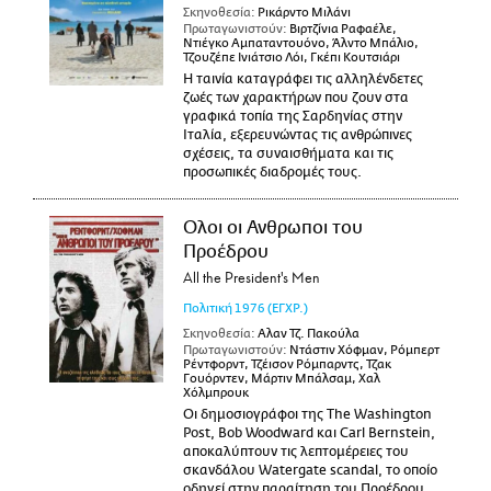
Σκηνοθεσία:
Ρικάρντο Μιλάνι
Πρωταγωνιστούν:
Βιρτζίνια Ραφαέλε,
Ντιέγκο Αμπαταντουόνο, Άλντο Μπάλιο,
Τζουζέπε Ινιάτσιο Λόι, Γκέπι Κουτσιάρι
Η ταινία καταγράφει τις αλληλένδετες
ζωές των χαρακτήρων που ζουν στα
γραφικά τοπία της Σαρδηνίας στην
Ιταλία, εξερευνώντας τις ανθρώπινες
σχέσεις, τα συναισθήματα και τις
προσωπικές διαδρομές τους.
Ολοι οι Ανθρωποι του
Προέδρου
All the President's Men
Πολιτική
1976
(ΕΓΧΡ.)
Σκηνοθεσία:
Αλαν Τζ. Πακούλα
Πρωταγωνιστούν:
Ντάστιν Χόφμαν, Ρόμπερτ
Ρέντφορντ, Τζέισον Ρόμπαρντς, Τζακ
Γουόρντεν, Μάρτιν Μπάλσαμ, Χαλ
Χόλμπρουκ
Οι δημοσιογράφοι της The Washington
Post, Bob Woodward και Carl Bernstein,
αποκαλύπτουν τις λεπτομέρειες του
σκανδάλου Watergate scandal, το οποίο
οδηγεί στην παραίτηση του Προέδρου