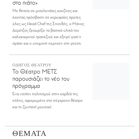
στο πιάτο»
Με θητεία σε μισελενάτες κουζίνες και
έχοντας πρόσβαση σε κορυφαίες πρώτες
ύλες ως Head Chef της Σπονδής, ο Μάνος
Δεμέτζος ξεχωρίζει τα βασικά υλικά του
καλοκαιρινού τραπεζιού και εξηγεί γιατί η
αγάπη και η υπομονή περνούν στη γεύση.
ΟΔΗΓΟΣ ΘΕΑΤΡΟΥ
Το Θέατρο ΜΕΤΣ
παρουσιάζει το νέο του
πρόγραμμα
Ένα «σπίτι» πολιτισμού στην καρδιά της
πόλης, αφιερωμένο στο σύγχρονο θέατρο
και τη ζωντανή μουσική.
ΘΕΜΑΤΑ