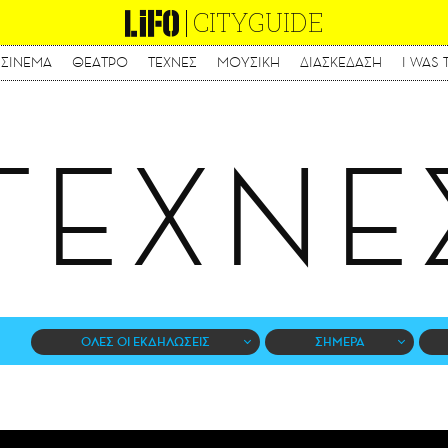
CITYGUIDE
ΣΙΝΕΜΑ
ΘΕΑΤΡΟ
ΤΕΧΝΕΣ
ΜΟΥΣΙΚΗ
ΔΙΑΣΚΕΔΑΣΗ
I WAS 
Παράκαμψη
προς
το
κυρίως
ΤΕΧΝΕ
περιεχόμενο
ΟΛΕΣ ΟΙ ΕΚΔΗΛΩΣΕΙΣ
ΣΗΜΕΡΑ