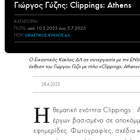
Γιώργος Γύζης: Clippings: Athens
ΚΑΤΗΓΟΡΙΑ:
ΠΟΤΕ
:
από 10.5.2025 έως 5.7.2025
ΠΟΥ:
ΕΙΚΑΣΤΙΚΟΣ ΚΥΚΛΟΣ ΔΛ
Ο Εικαστικός Κύκλος ΔΛ σε συνεργασία με την ENIA
έκθεση του Γιώργου Γύζη με τίτλο «Clippings: Athens»
28.4.2025
Η
θεματική ενότητα Clippings :
έργων βασισμένα σε αποκόμμα
εφημερίδες. Φωτογραφίες, σχέδια κ