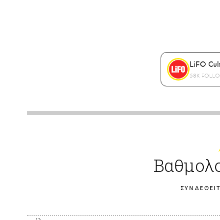
LiFO Cul
58K FOLL
Βαθμολο
ΣΥΝΔΕΘΕΙΤ