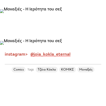
instagram>
@joia_kokla_eternal
Comics
Τζόια Κόκλα
ΚΟΜΙΚΣ
Μοναξιές
Tags