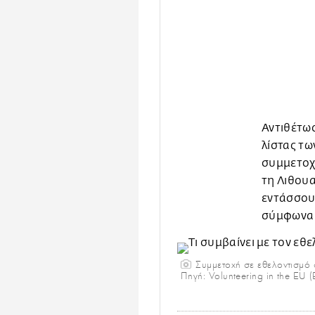
Αντιθέτως
λίστας τ
συμμετοχή
τη Λιθουα
εντάσσουν
σύμφωνα μ
Συμμετοχή σε εθελοντισμό σ
Πηγή: Volunteering in the EU 