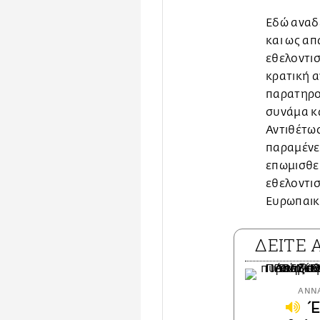
Εδώ αναδε
και ως απ
εθελοντισ
κρατική 
παρατηρού
συνάμα κ
Αντιθέτως
παραμένει
επωμισθεί
εθελοντι
Ευρωπαική
ΔΕΙΤΕ
ΑΝΝΑ
Έ