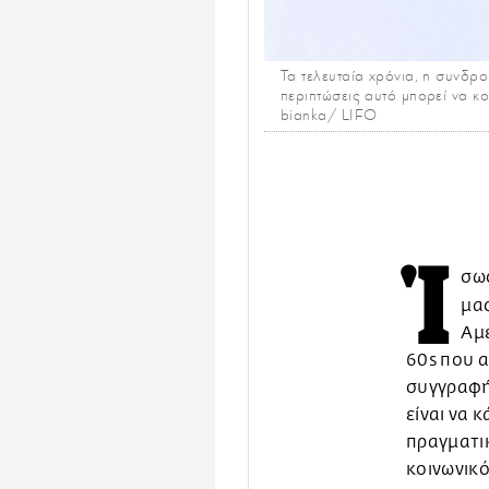
Τα τελευταία χρόνια, η συνδρο
περιπτώσεις αυτό μπορεί να κ
bianka/ LIFO
Ί
σως
μας
Αμ
60s που α
συγγραφής
είναι να 
πραγματικ
κοινωνικό