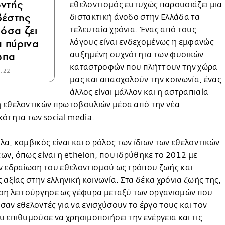
ντής
εθελοντισμός ευτυχώς παρουσιάζει μια
βέστης
διστακτική άνοδο στην Ελλάδα τα
 όσα ζει
τελευταία χρόνια. Ένας από τους
 πύρινα
λόγους είναι ενδεχομένως η εμφανώς
ωπα
αυξημένη συχνότητα των φυσικών
καταστροφών που πλήττουν την χώρα
8.22
μας και απασχολούν την κοινωνία, ένας
άλλος είναι μάλλον και η αστραπιαία
 εθελοντικών πρωτοβουλιών μέσα από την νέα
ότητα των social media.
α, κομβικός είναι και ο ρόλος των ίδιων των εθελοντικών
ν, όπως είναι η ethelon, που ιδρύθηκε το 2012 με
ν εδραίωση του εθελοντισμού ως τρόπου ζωής και
 αξίας στην ελληνική κοινωνία. Στα δέκα χρόνια ζωής της,
ση λειτούργησε ως γέφυρα μεταξύ των οργανισμών που
αν εθελοντές για να ενισχύσουν το έργο τους και τον
 επιθυμούσε να χρησιμοποιήσει την ενέργεια και τις