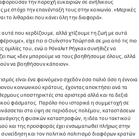
 αφορούσαν την παροχή ευκαιριών σε ανήλικους
 με στόχο την επανένταξή τους στην κοινωνία. «Μερικές
ναι το λιθαράκι που κάνει όλη την διαφορά».
 αυτά που κερδίζουμε, αλλά χτίζουμε τη ζωή με αυτά
έρουμε», είχε πει ο Ουίνστον Τσώρτσιλ σε μια από τις πιο
ς ομιλίες του, ενώ ο Ρόναλντ Ρήγκαν συνήθιζε να
ζει πως «δεν μπορούμε να τους βοηθήσουμε όλους, αλλά
ρούν να βοηθήσουν κάποιον».
ισμός είναι ένα φαινόμενο σχεδόν όσο παλιό όσο η έννοια
ονου κοινωνικού κράτους, έχοντας αποκτήσει ανά τα
θερμους υποστηρικτές στα αριστερά αλλά και τα δεξιά
τικού φάσματος. Παρόλο που ιστορικά η συμμετοχή σε
τινάσσεται στα ύψη σε περιόδους πολέμου, καταστάσεων
ανάγκης ή φυσικών καταστροφών, η ιδέα του τακτικού
μού και της προσφοράς έχει ενσωματωθεί πλήρως στην
 συνείδηση και τον πολιτικό πολιτισμό διαφόρων κρατών