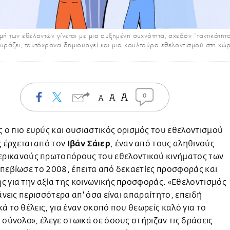
μή των εθελοντών γίνεται με μια αυξημένη συχνότητα, σχεδόν “τακτικότητ
ουράζει, ταυτόχρονα δημιουργεί και μια κουλτούρα εθελοντισμού στη χ
0
 ο πιο ευρύς και ουσιαστικός ορισμός του εθελοντισμού
Ιβάν Σάιερ
 έρχεται από τον
, έναν από τους αληθινούς
ερικανούς πρωτοπόρους του εθελοντικού κινήματος των
πεβίωσε το 2008, έπειτα από δεκαετίες προσφοράς και
 για την αξία της κοινωνικής προσφοράς. «Εθελοντισμός
κάνεις περισσότερα απ' όσα είναι απαραίτητο, επειδή
ά το θέλεις, για έναν σκοπό που θεωρείς καλό για το
 σύνολο», έλεγε στωικά σε όσους στήριζαν τις δράσεις