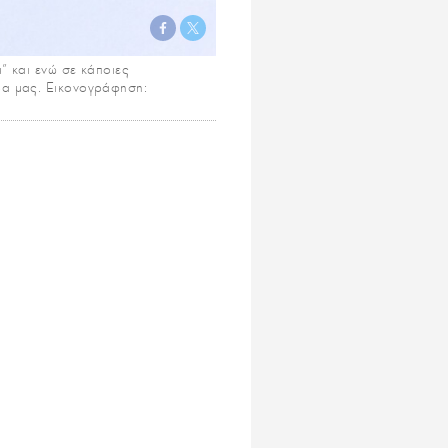
α” και ενώ σε κάποιες
ώρα μας. Εικονογράφηση: