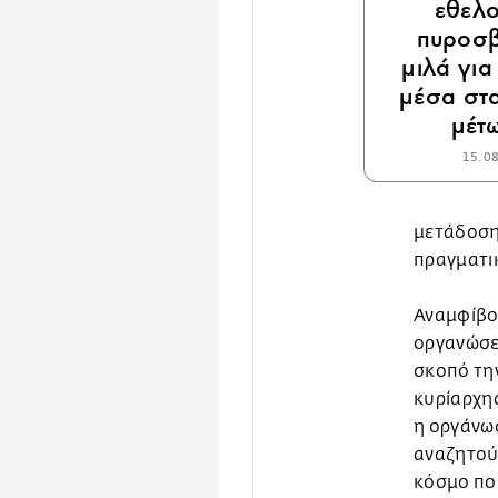
εθελο
πυροσ
μιλά για
μέσα στα
μέτ
15.0
μετάδοση
πραγματικ
Αναμφίβολ
οργανώσεω
σκοπό τη
κυρίαρχης
η οργάνω
αναζητούσ
κόσμο που