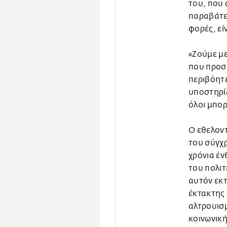
του, που
παραβάτες
φορές, εί
«Ζούμε με
που προσφ
περιβόητε
υποστηρί
όλοι μπο
Ο εθελοντ
του σύγχρ
χρόνια έν
του πολι
αυτόν εκ
έκτακτης 
αλτρουισ
κοινωνική