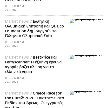
THE LIFO TEAM
29.7.2026
Market news /
Ελληνική
Ολυμπιακή Επιτροπή και Qualco
Foundation δημιουργούν το
Ελληνικό Ολυμπιακό Σπίτι
THE LIFO TEAM
29.7.2026
Market news /
BestPrice και
Ferryscanner: Η έξυπνη έρευνα
αγοράς βάζει πλώρη για τα
ελληνικά νησιά
THE LIFO TEAM
29.7.2026
Market news /
Greece Race for
the Cure® 2026: Επιστρέφει στο
Πεδίον του Άρεως- Οι εγγραφές
άνοιξαν