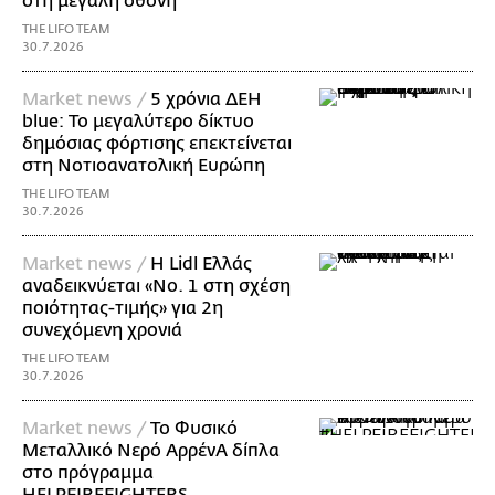
στη μεγάλη οθόνη
THE LIFO TEAM
30.7.2026
Market news /
5 χρόνια ΔΕΗ
blue: Το μεγαλύτερο δίκτυο
δημόσιας φόρτισης επεκτείνεται
στη Νοτιοανατολική Ευρώπη
THE LIFO TEAM
30.7.2026
Market news /
Η Lidl Ελλάς
αναδεικνύεται «Νo. 1 στη σχέση
ποιότητας-τιμής» για 2η
συνεχόμενη χρονιά
THE LIFO TEAM
30.7.2026
Market news /
Το Φυσικό
Μεταλλικό Νερό ΑρρένΑ δίπλα
στο πρόγραμμα
HELPFIREFIGHTERS