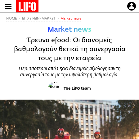
Παράκαμψη
προς
το
HOME
ΕΠΙΧΕΙΡΕΙΝ/MARKET
Market news
κυρίως
Market news
περιεχόμενο
Έρευνα efood: Οι διανομείς
βαθμολογούν θετικά τη συνεργασία
τους με την εταιρεία
Περισσότεροι από 1.500 διανομείς αξιολόγησαν τη
συνεργασία τους με την υψηλότερη βαθμολογία.
The LiFO team