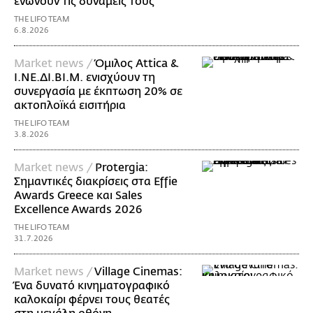
ενώνουν τις δυνάμεις τους
THE LIFO TEAM
6.8.2026
Market news /
Όμιλος Attica &
Ι.ΝΕ.ΔΙ.ΒΙ.Μ. ενισχύουν τη
συνεργασία με έκπτωση 20% σε
ακτοπλοϊκά εισιτήρια
THE LIFO TEAM
3.8.2026
Market news /
Protergia:
Σημαντικές διακρίσεις στα Effie
Awards Greece και Sales
Excellence Awards 2026
THE LIFO TEAM
31.7.2026
Market news /
Village Cinemas:
Ένα δυνατό κινηματογραφικό
καλοκαίρι φέρνει τους θεατές