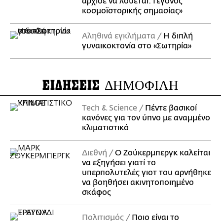
άρχισε να λούεται. Γεγονός
κοσμοϊστορικής σημασίας»
Αληθινά εγκλήματα
Η διπλή
γυναικοκτονία στο «Σωτηρία»
ΕΙΔΗΣΕΙΣ
ΔΗΜΟΦΙΛΗ
Τech & Science
Πέντε βασικοί
κανόνες για τον ύπνο με αναμμένο
κλιματιστικό
Διεθνή
Ο Ζούκερμπεργκ καλείται
να εξηγήσει γιατί το
υπερπολυτελές γιοτ του αρνήθηκε
να βοηθήσει ακινητοποιημένο
σκάφος
Πολιτισμός
Ποιο είναι το