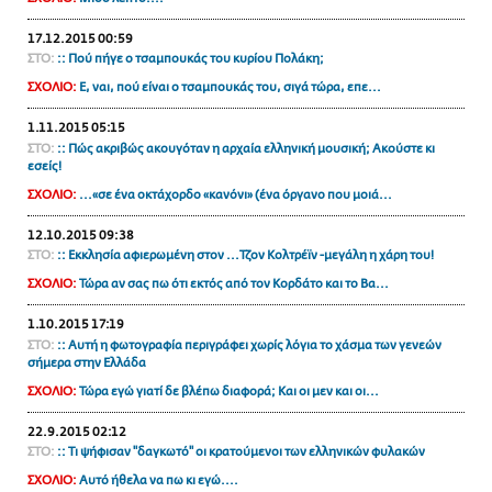
ΑΜΠΑ
17.12.2015 00:59
PRINT
ΣΤΟ:
:: Πού πήγε ο τσαμπουκάς του κυρίου Πολάκη;
ΣΧΟΛΙΟ:
Ε, ναι, πού είναι ο τσαμπουκάς του, σιγά τώρα, επε...
1.11.2015 05:15
ΣΤΟ:
:: Πώς ακριβώς ακουγόταν η αρχαία ελληνική μουσική; Ακούστε κι
εσείς!
ΣΧΟΛΙΟ:
...«σε ένα οκτάχορδο «κανόνι» (ένα όργανο που μοιά...
12.10.2015 09:38
ΣΤΟ:
:: Eκκλησία αφιερωμένη στον ...Τζον Κολτρέϊν -μεγάλη η χάρη του!
ΣΧΟΛΙΟ:
Τώρα αν σας πω ότι εκτός από τον Κορδάτο και το Βα...
1.10.2015 17:19
ΣΤΟ:
:: Αυτή η φωτογραφία περιγράφει χωρίς λόγια το χάσμα των γενεών
σήμερα στην Ελλάδα
ΣΧΟΛΙΟ:
Τώρα εγώ γιατί δε βλέπω διαφορά; Και οι μεν και οι...
22.9.2015 02:12
ΣΤΟ:
:: Τι ψήφισαν "δαγκωτό" οι κρατούμενοι των ελληνικών φυλακών
ΣΧΟΛΙΟ:
Αυτό ήθελα να πω κι εγώ....