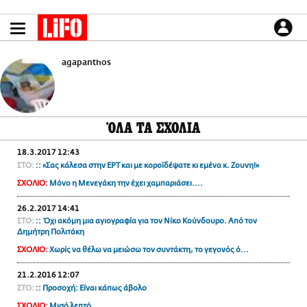
Παράκαμψη
προς
το
ΕΙΔΗΣΕΙΣ
κυρίως
περιεχόμενο
agapanthos
CULTURE
ΑΠΟΨΕΙΣ
ΤΡΟΠΟΣ ΖΩΗΣ
ΌΛΑ ΤΑ ΣΧΟΛΙΑ
PODCASTS
Plus
18.3.2017 12:43
ΣΤΟ:
:: «Σας κάλεσα στην ΕΡΤ και με κοροϊδέψατε κι εμένα κ. Ζουνη!»
ΣΧΟΛΙΟ:
Μόνο η Μενεγάκη την έχει χαμπαριάσει....
LIFO SHOP
26.2.2017 14:41
ΣΤΟ:
:: Όχι ακόμη μια αγιογραφία για τον Νίκο Κούνδουρο. Από τον
NEWSLETTER
Δημήτρη Πολιτάκη
ΜΙΚΡΟΠΡΑΓΜΑΤΑ
ΣΧΟΛΙΟ:
Χωρίς να θέλω να μειώσω τον συντάκτη, το γεγονός ό...
THE GOOD LIFO
21.2.2016 12:07
LIFOLAND
ΣΤΟ:
:: Προσοχή: Είναι κάπως άβολο
CITY GUIDE
ΣΧΟΛΙΟ:
Μισό λεπτό....