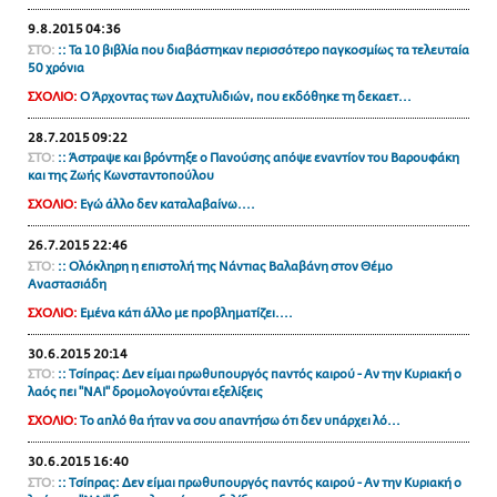
9.8.2015 04:36
ΣΤΟ:
:: Τα 10 βιβλία που διαβάστηκαν περισσότερο παγκοσμίως τα τελευταία
50 χρόνια
ΣΧΟΛΙΟ:
Ο Άρχοντας των Δαχτυλιδιών, που εκδόθηκε τη δεκαετ...
28.7.2015 09:22
ΣΤΟ:
:: Άστραψε και βρόντηξε ο Πανούσης απόψε εναντίον του Βαρουφάκη
και της Ζωής Κωνσταντοπούλου
ΣΧΟΛΙΟ:
Εγώ άλλο δεν καταλαβαίνω....
26.7.2015 22:46
ΣΤΟ:
:: Oλόκληρη η επιστολή της Νάντιας Βαλαβάνη στον Θέμο
Αναστασιάδη
ΣΧΟΛΙΟ:
Εμένα κάτι άλλο με προβληματίζει....
30.6.2015 20:14
ΣΤΟ:
:: Τσίπρας: Δεν είμαι πρωθυπουργός παντός καιρού - Αν την Κυριακή ο
λαός πει "ΝΑΙ" δρομολογούνται εξελίξεις
ΣΧΟΛΙΟ:
Το απλό θα ήταν να σου απαντήσω ότι δεν υπάρχει λό...
30.6.2015 16:40
ΣΤΟ:
:: Τσίπρας: Δεν είμαι πρωθυπουργός παντός καιρού - Αν την Κυριακή ο