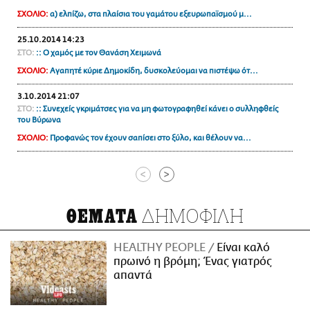
ΣΧΟΛΙΟ:
α) ελπίζω, στα πλαίσια του γαμάτου εξευρωπαϊσμού μ...
25.10.2014 14:23
ΣΤΟ:
:: Ο χαμός με τον Θανάση Χειμωνά
ΣΧΟΛΙΟ:
Αγαπητέ κύριε Δημοκίδη, δυσκολεύομαι να πιστέψω ότ...
3.10.2014 21:07
ΣΤΟ:
:: Συνεχείς γκριμάτσες για να μη φωτογραφηθεί κάνει ο συλληφθείς
του Βύρωνα
ΣΧΟΛΙΟ:
Προφανώς τον έχουν σαπίσει στο ξύλο, και θέλουν να...
<
>
ΔΗΜΟΦΙΛΗ
ΘΕΜΑΤΑ
HEALTHY PEOPLE
Είναι καλό
πρωινό η βρόμη; Ένας γιατρός
απαντά