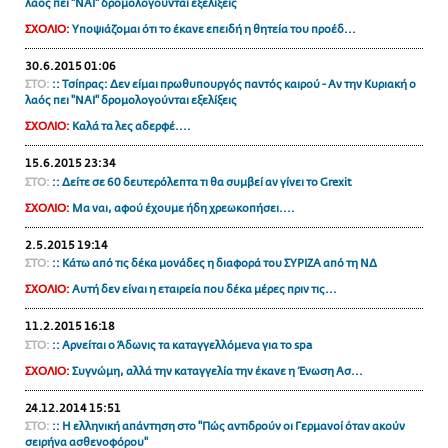
λαός πει "ΝΑΙ" δρομολογούνται εξελίξεις
ΣΧΟΛΙΟ:
Υποψιάζομαι ότι το έκανε επειδή η θητεία του προέδ...
30.6.2015 01:06
ΣΤΟ:
:: Τσίπρας: Δεν είμαι πρωθυπουργός παντός καιρού - Αν την Κυριακή ο
λαός πει "ΝΑΙ" δρομολογούνται εξελίξεις
ΣΧΟΛΙΟ:
Καλά τα λες αδερφέ....
15.6.2015 23:34
ΣΤΟ:
:: Δείτε σε 60 δευτερόλεπτα τι θα συμβεί αν γίνει το Grexit
ΣΧΟΛΙΟ:
Μα ναι, αφού έχουμε ήδη χρεωκοπήσει....
2.5.2015 19:14
ΣΤΟ:
:: Κάτω από τις δέκα μονάδες η διαφορά του ΣΥΡΙΖΑ από τη ΝΔ
ΣΧΟΛΙΟ:
Αυτή δεν είναι η εταιρεία που δέκα μέρες πριν τις...
11.2.2015 16:18
ΣΤΟ:
:: Αρνείται ο Άδωνις τα καταγγελλόμενα για το spa
ΣΧΟΛΙΟ:
Συγνώμη, αλλά την καταγγελία την έκανε η Ένωση Ασ...
24.12.2014 15:51
ΣΤΟ:
:: Η ελληνική απάντηση στο "Πώς αντιδρούν οι Γερμανοί όταν ακούν
σειρήνα ασθενοφόρου"