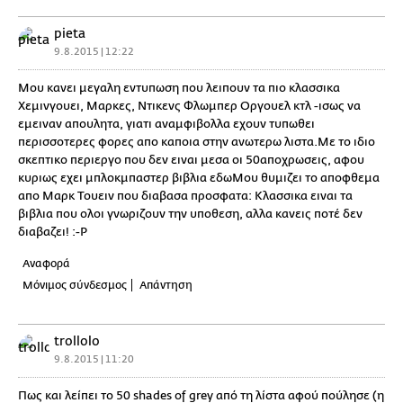
pieta
9.8.2015 | 12:22
Μου κανει μεγαλη εντυπωση που λειπουν τα πιο κλασσικα
Χεμινγουει, Μαρκες, Ντικενς Φλωμπερ Οργουελ κτλ -ισως να
εμειναν απουλητα, γιατι αναμφιβολλα εχουν τυπωθει
περισσοτερες φορες απο καποια στην ανωτερω λιστα.Με το ιδιο
σκεπτικο περιεργο που δεν ειναι μεσα οι 50αποχρωσεις, αφου
κυριως εχει μπλοκμπαστερ βιβλια εδωΜου θυμιζει το αποφθεμα
απο Μαρκ Τουειν που διαβασα προσφατα: Κλασσικα ειναι τα
βιβλια που ολοι γνωριζουν την υποθεση, αλλα κανεις ποτέ δεν
διαβαζει! :-P
Αναφορά
Μόνιμος σύνδεσμος
Απάντηση
trollolo
9.8.2015 | 11:20
Πως και λείπει το 50 shades of grey από τη λίστα αφού πούλησε (η