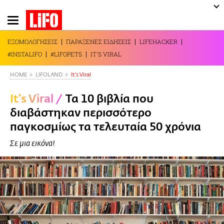
Παράκαμψη
προς
το
ΕΞΟΜΟΛΟΓΗΣΕΙΣ
ΠΑΡΑΞΕΝΕΣ ΕΙΔΗΣΕΙΣ
LIFEHACKER
κυρίως
#INSTALIFO
#LIFOPETS
IT'S VIRAL
περιεχόμενο
HOME
LIFOLAND
It's Viral
It's Viral
/
Τα 10 βιβλία που
διαβάστηκαν περισσότερο
παγκοσμίως τα τελευταία 50 χρόνια
Σε μια εικόνα!