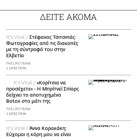
ΔΕΙΤΕ ΑΚΟΜΑ
It's Viral /
Στέφανος Τσιτσιπάς:
Φωτογραφίες από τις διακοπές
με τη σύντροφό του στην
Ελβετία
THE LIFO TEAM
1 ΩΡΕΣ ΠΡΙΝ
It's Viral /
«Κορίτσια να
προσέχετε» - Η Μπρίτνεϊ Σπίαρς
δείχνει το αποτυχημένο
Botox στο μάτι της
THE LIFO TEAM
3 ΩΡΕΣ ΠΡΙΝ
It's Viral /
Άννα Κορακάκη:
Εύχομαι η κόρη μου να είναι