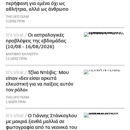
περήφανη για εμένα όχι ως
αθλήτρια, αλλά ως άνθρωπο
THE LIFO TEAM
5 ΩΡΕΣ ΠΡΙΝ
It's Viral /
Οι αστρολογικές
προβλέψεις της εβδομάδας
(10/08 - 16/08/2026)
ΜΑΡΙΒΙΚΥ ΚΑΛΛΕΡΓΗ
11 ΩΡΕΣ ΠΡΙΝ
It's Viral /
Τζίνα Ντέιβις: Μου
είπαν «δεν είσαι αρκετά
ελκυστική για να παίξεις αυτόν
τον ρόλο»
THE LIFO TEAM
1 ΜΕΡΑ ΠΡΙΝ
It's Viral /
Ο Γιάννης Στάνκογλου
με μακριά ξανθά μαλλιά σε
φωτογραφία από τα νεανικά του