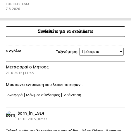
THE LIFO TEAM
7.8.2026
Συνδεθείτε για να σχολιάσετε
6 σχόλια
Ταξινόμηση:
Μεταφοραί ο Μητσος
21.6.2016 | 11:45
Μου κανει εντυπωση που λειπει το κορανι.
Αναφορά
Μόνιμος σύνδεσμος
Απάντηση
born_in_1914
18.10.2015 | 02:33
Τελικά ο κόσμος λατρεύει τα παραμύθια...Χάρυ Πότερ, Άρχοντα,