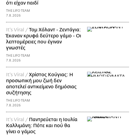
ότι είχαν παιδί
THE LIFO TEAM
7.8.2026
It's Viral /
Τομ Χόλαντ - Ζεντάγια:
Έκαναν κρυφά δεύτερο γάμο - Οι
λεπτομέρειες που έγιναν
γνωστές
THE LIFO TEAM
7.8.2026
It's Viral /
Χρίστος Κούγιας: Η
προσωπική μου ζωή δεν
αποτελεί αντικείμενο δημόσιας
συζήτησης
THE LIFO TEAM
7.8.2026
It's Viral /
Παντρεύεται η Ιουλία
Καλλιμάνη: Πότε και πού θα
γίνει ο γάμος