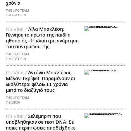
χρόνια
THE LIFO TEAM
1 ΜΕΡΑ ΠΡΙΝ
It's Viral /
Λίλα Μπακλέση:
Γέννησε το πρώτο της παιδί η
ηθοποιός - Η ιδιαίτερη ανάρτηση
του συντρόφου της
THE LIFO TEAM
1 ΜΕΡΑ ΠΡΙΝ
It's Viral /
Αντόνιο Μπαντέρας -
Μέλανι Γκρίφιθ: Παραμένουν οι
«καλύτεροι φίλοι» 11 χρόνια
μετά το διαζύγιό τους
THE LIFO TEAM
7.8.2026
It's Viral /
Σελέμπριτι που
υποβλήθηκαν σε τεστ DNA: Σε
ποιες περιπτώσεις αποδείχθηκε