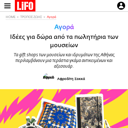
Παράκαμψη
προς
το
HOME
ΤΡΟΠΟΣ ΖΩΗΣ
Αγορά
κυρίως
Αγορά
περιεχόμενο
Ιδέες για δώρα από τα πωλητήρια των
μουσείων
Τα gift shops των μουσείων και ιδρυμάτων της Αθήνας
περιλαμβάνουν μια τεράστια γκάμα αντικειμένων και
αξεσουάρ.
Αφροδίτη Σακκά