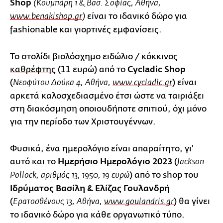
Shop
(Κουμπάρη 1 & Βασ. Σοφίας, Αθήνα,
είναι το ιδανικό δώρο για
www.benakishop.gr
)
fashionable και γιορτινές εμφανίσεις.
Το
στολίδι βιολόσχημο ειδώλιο / κόκκινος
καθρέφτης
(11 ευρώ) από το
Cycladic Shop
(
) είναι
Νεοφύτου Δούκα 4, Αθήνα,
www.cycladic.gr
αρκετά καλοσχεδιασμένο έτσι ώστε να ταιριάξει
στη διακόσμηση οποιουδήποτε σπιτιού, όχι μόνο
για την περίοδο των Χριστουγέννων.
Φυσικά, ένα ημερολόγιο είναι απαραίτητο, γι’
αυτό και το
Ημερήσιο Ημερολόγιο 2023
(
Jackson
) από το shop του
Pollock, αριθμός 13, 1950, 19 ευρώ
Ιδρύματος Βασίλη & Ελίζας Γουλανδρή
(
) θα γίνει
Ερατοσθένους 13, Αθήνα,
www.goulandris.gr
το ιδανικό δώρο για κάθε οργανωτικό τύπο.