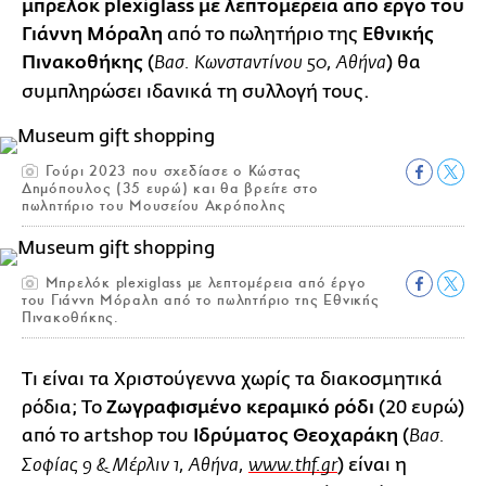
μπρελόκ plexiglass με λεπτομέρεια από έργο του
Γιάννη Μόραλη
από το πωλητήριο της
Εθνικής
Πινακοθήκης
(
) θα
Βασ. Κωνσταντίνου 50, Αθήνα
συμπληρώσει ιδανικά τη συλλογή τους.
Γούρι 2023 που σχεδίασε ο Κώστας
Δημόπουλος (35 ευρώ) και θα βρείτε στο
πωλητήριο του Μουσείου Ακρόπολης
Mπρελόκ plexiglass με λεπτομέρεια από έργο
του Γιάννη Μόραλη από το πωλητήριο της Εθνικής
Πινακοθήκης.
Τι είναι τα Χριστούγεννα χωρίς τα διακοσμητικά
ρόδια; Το
Ζωγραφισμένο κεραμικό ρόδι
(20 ευρώ)
από το artshop του
Ιδρύματος Θεοχαράκη
(
Βασ.
) είναι η
Σοφίας 9 & Μέρλιν 1, Αθήνα,
www.thf.gr