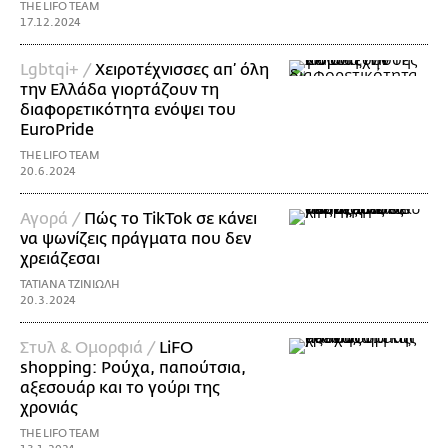
THE LIFO TEAM
17.12.2024
Lgbtqi+ /
Χειροτέχνισσες απ’ όλη
την Ελλάδα γιορτάζουν τη
διαφορετικότητα ενόψει του
EuroPride
THE LIFO TEAM
20.6.2024
Αγορά /
Πώς το TikTok σε κάνει
να ψωνίζεις πράγματα που δεν
χρειάζεσαι
ΤΑΤΙΑΝΑ ΤΖΙΝΙΩΛΗ
20.3.2024
Στυλ & Ομορφιά /
LiFO
shopping: Ρούχα, παπούτσια,
αξεσουάρ και το γούρι της
χρονιάς
THE LIFO TEAM