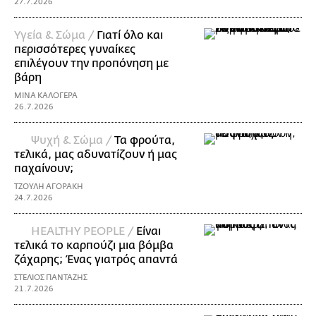
27.7.2026
Υγεία & Σώμα /
Γιατί όλο και
περισσότερες γυναίκες
επιλέγουν την προπόνηση με
βάρη
ΜΙΝΑ ΚΑΛΟΓΕΡΑ
26.7.2026
Ψυχή & Σώμα /
Τα φρούτα,
τελικά, μας αδυνατίζουν ή μας
παχαίνουν;
ΤΖΟΥΛΗ ΑΓΟΡΑΚΗ
24.7.2026
ΗΕΑLTHY PEOPLE /
Είναι
τελικά το καρπούζι μια βόμβα
ζάχαρης; Ένας γιατρός απαντά
ΣΤΕΛΙΟΣ ΠΑΝΤΑΖΗΣ
21.7.2026