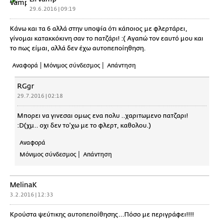
29.6.2016 | 09:19
Κάνω και τα 6 αλλά στην υποψία ότι κάποιος με φλερτάρει,
γίνομαι κατακκόκινη σαν το πατζάρι! :( Αγαπώ τον εαυτό μου και
το πως είμαι, αλλά δεν έχω αυτοπεποίηθηση.
Αναφορά
Μόνιμος σύνδεσμος
Απάντηση
RGgr
29.7.2016 | 02:18
Μπορει να γινεσαι ομως ενα πολυ ..χαριτωμενο πατζαρι!
:D(χμ.. οχι δεν το'χω με το φλερτ, καθολου.)
Αναφορά
Μόνιμος σύνδεσμος
Απάντηση
MelinaK
3.2.2016 | 12:33
Κρούστα ψεύτικης αυτοπεποίθησης...Πόσο με περιγράφει!!!!