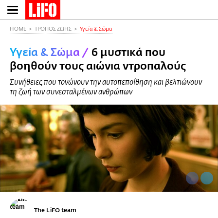
Παράκαμψη
προς
το
HOME
ΤΡΟΠΟΣ ΖΩΗΣ
Υγεία & Σώμα
κυρίως
Υγεία & Σώμα
/
6 μυστικά που
περιεχόμενο
βοηθούν τους αιώνια ντροπαλούς
Συνήθειες που τονώνουν την αυτοπεποίθηση και βελτιώνουν
τη ζωή των συνεσταλμένων ανθρώπων
The LiFO team