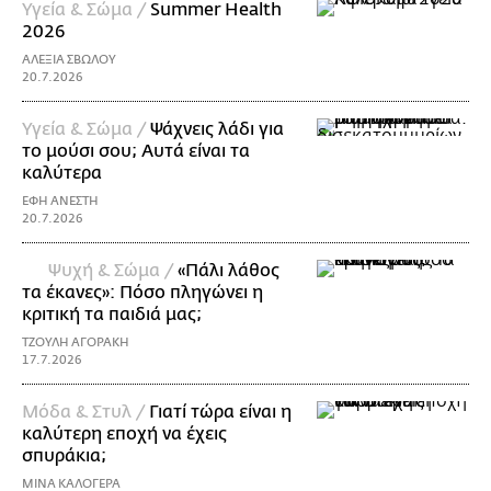
Υγεία & Σώμα /
Summer Health
2026
ΑΛΕΞΙΑ ΣΒΩΛΟΥ
20.7.2026
Υγεία & Σώμα /
Ψάχνεις λάδι για
τo μούσι σου; Αυτά είναι τα
καλύτερα
ΕΦΗ ΑΝΕΣΤΗ
20.7.2026
Ψυχή & Σώμα /
«Πάλι λάθος
τα έκανες»: Πόσο πληγώνει η
κριτική τα παιδιά μας;
ΤΖΟΥΛΗ ΑΓΟΡΑΚΗ
17.7.2026
Μόδα & Στυλ /
Γιατί τώρα είναι η
καλύτερη εποχή να έχεις
σπυράκια;
ΜΙΝΑ ΚΑΛΟΓΕΡΑ