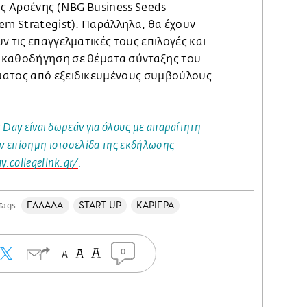
ος Αρσένης (NBG Business Seeds
em Strategist). Παράλληλα, θα έχουν
ν τις επαγγελματικές τους επιλογές και
 καθοδήγηση σε θέματα σύνταξης του
ματος από εξειδικευμένους συμβούλους
 Day είναι δωρεάν για όλους με απαραίτητη
ν επίσημη ιστοσελίδα της εκδήλωσης
.collegelink.gr/
.
ΕΛΛΑΔΑ
START UP
ΚΑΡΙΕΡΑ
Tags
0