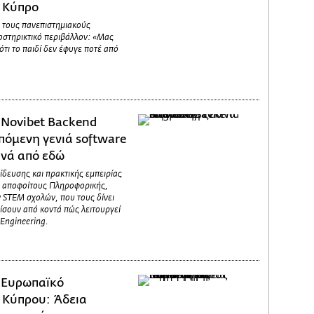
 Κύπρο
α τους πανεπιστημιακούς
οστηρικτικό περιβάλλον: «Μας
τι το παιδί δεν έφυγε ποτέ από
/
Novibet Backend
πόμενη γενιά software
ινά από εδώ
δευσης και πρακτικής εμπειρίας
αι αποφοίτους Πληροφορικής,
 STEM σχολών, που τους δίνει
ρίσουν από κοντά πώς λειτουργεί
Engineering.
/
Ευρωπαϊκό
 Κύπρου: Άδεια