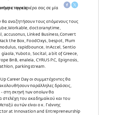
ου θα αναζητήσουν τους επόμενους τους
Cube,Workable, doctoranytime,
l, accusonus, Linked Business,Convert
Hack the Box, FoodOxys, bespot, Plum
modulus, rapidbounce, InAccel, Sentio
giaola, Yuboto, Socital, a bit of Greece,
rope BnB, enaleia, CYRUS P.C, Epignosis,
athlon, parkingstream.
tUp Career Day οι συμμετέχοντες θα
ρακολουθήσουν παράλληλες δράσεις,
 - στη σκηνή των οποίων θα
 στελέχη του ακαδημαϊκού και του
εταξύ αυτών είναι ο κ. Γιάννης
ector at Innovation and Entrepreneurship