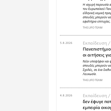
Η ισχυρή παρουσία 
του Ευρωπαϊκού Παν
ελληνική νομική πραγ
σπουδές μπορούν να
εφαλτήριο επιτυχίας.
THE LIFO TEAM
Εκπαίδευση 
5.8.2026
Πανεπιστήμιο
οι αιτήσεις γ
Νέοι υποψήφιοι και 
σπουδές μπορούν να
Σχολές, σε ένα διεθ
Λευκωσία.
THE LIFO TEAM
Εκπαίδευση 
4.8.2026
δεν έφυγε ποτ
εμπειρία οικο