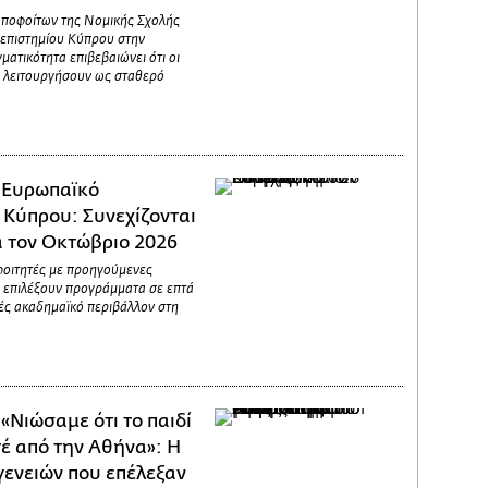
αποφοίτων της Νομικής Σχολής
επιστημίου Κύπρου στην
ματικότητα επιβεβαιώνει ότι οι
 λειτουργήσουν ως σταθερό
/
Ευρωπαϊκό
 Κύπρου: Συνεχίζονται
ια τον Οκτώβριο 2026
φοιτητές με προηγούμενες
 επιλέξουν προγράμματα σε επτά
νές ακαδημαϊκό περιβάλλον στη
/
«Νιώσαμε ότι το παιδί
έ από την Αθήνα»: Η
γενειών που επέλεξαν