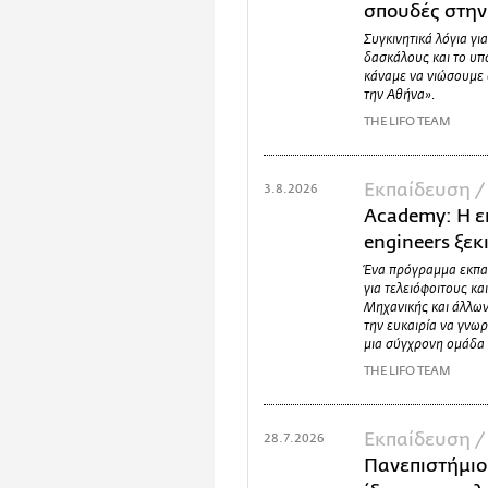
σπουδές στην
Συγκινητικά λόγια γι
δασκάλους και το υπ
κάναμε να νιώσουμε ό
την Αθήνα».
THE LIFO TEAM
Εκπαίδευση 
3.8.2026
Academy: Η ε
engineers ξεκ
Ένα πρόγραμμα εκπαί
για τελειόφοιτους κ
Μηχανικής και άλλων
την ευκαιρία να γνω
μια σύγχρονη ομάδα 
THE LIFO TEAM
Εκπαίδευση 
28.7.2026
Πανεπιστήμιο