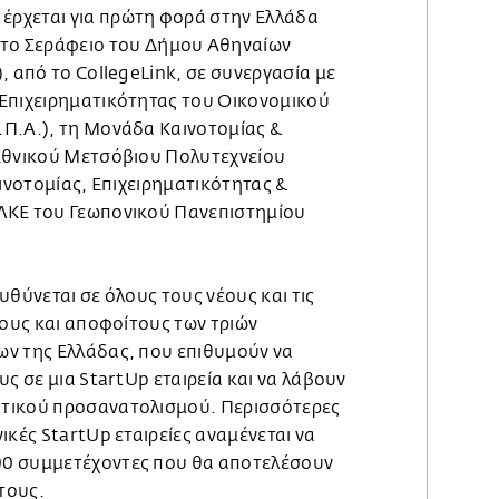
ς έρχεται για πρώτη φορά στην Ελλάδα
στο Σεράφειο του Δήμου Αθηναίων
, από το CollegeLink, σε συνεργασία με
Επιχειρηματικότητας του Οικονομικού
Π.Α.), τη Μονάδα Καινοτομίας &
Εθνικού Μετσόβιου Πολυτεχνείου
αινοτομίας, Επιχειρηματικότητας &
ΛΚΕ του Γεωπονικού Πανεπιστημίου
υθύνεται σε όλους τους νέους και τις
τους και αποφοίτους των τριών
ν της Ελλάδας, που επιθυμούν να
υς σε μια StartUp εταιρεία και να λάβουν
τικού προσανατολισμού. Περισσότερες
ικές StartUp εταιρείες αναμένεται να
0 συμμετέχοντες που θα αποτελέσουν
 τους.