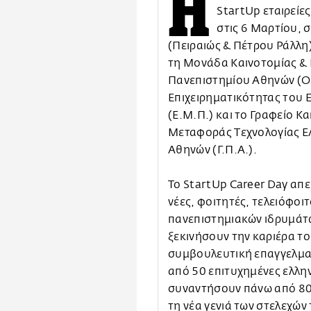
Η
StartUp εταιρείε
στις 6 Μαρτίου, 
(Πειραιώς & Πέτρου Ράλλη)
τη Μονάδα Καινοτομίας & 
Πανεπιστημίου Αθηνών (Ο.
Επιχειρηματικότητας του 
(Ε.Μ.Π.) και το Γραφείο Κ
Μεταφοράς Τεχνολογίας Ε
Αθηνών (Γ.Π.Α.).
Το StartUp Career Day απε
νέες, φοιτητές, τελειόφοι
πανεπιστημιακών ιδρυμάτω
ξεκινήσουν την καριέρα το
συμβουλευτική επαγγελμα
από 50 επιτυχημένες ελλην
συναντήσουν πάνω από 80
τη νέα γενιά των στελεχών