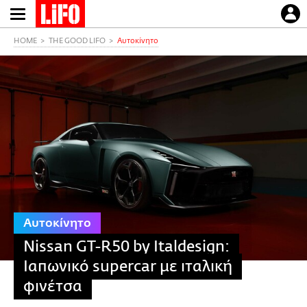
Παράκαμψη
προς
το
HOME
THE GOOD LIFO
Αυτοκίνητο
κυρίως
περιεχόμενο
Αυτοκίνητο
Nissan GT-R50 by Italdesign:
Ιαπωνικό supercar με ιταλική
φινέτσα