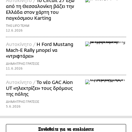
Αυτοκίνητο /
Το Circuit 27 έξω
από τη Θεσσαλονίκη βάζει την
Ελλάδα στον χάρτη του
παγκόσμιου Karting
THE LIFO TEAM
12.6.2026
Αυτοκίνητο /
Η Ford Mustang
Mach-E Rally μπορεί να
«ντριφτάρει»
ΔΗΜΗΤΡΗΣ ΓΡΑΤΣΟΣ
11.6.2026
Αυτοκίνητο /
Το νέο GAC Aion
UT «ηλεκτρίζει» τους δρόμους
της πόλης
ΔΗΜΗΤΡΗΣ ΓΡΑΤΣΟΣ
5.6.2026
Συνδεθείτε για να σχολιάσετε