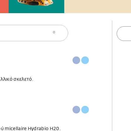
0
αλλικό σκελετό.
ύ micellaire Hydrabio H20.