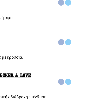
φή ριμπ.
 με κρόσσια.
EECKER & LOVE
ρική αδιάβροχη επένδυση.