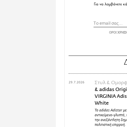
Για να λαμβάνετε κ
ΟΡΟΙ ΧΡΗΣ
Στυλ & Ομορφ
29.7.2026
& adidas Orig
VIRGINIA Adist
White
Το adidas Adistar μ
αντικείμενο-γλυπτό, 
την ανεξάντλητη δημ
πολιτιστική επιρροή.