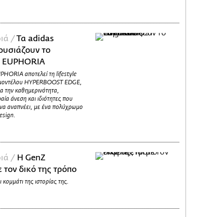
ιά /
Τα adidas
ουσιάζουν το
 EUPHORIA
ORIA αποτελεί τη lifestyle
g μοντέλου HYPERBOOST EDGE,
α την καθημερινότητα,
ία άνεση και ιδιότητες που
 να αναπνέει, με ένα πολύχρωμο
esign.
ιά /
H GenZ
 τον δικό της τρόπο
ι κομμάτι της ιστορίας της.