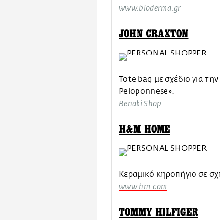
www.bioderma.gr
JOHN CRAXTON
Tote bag με σχέδιο για την
Peloponnese».
Benaki Shop
H&M HOME
Kεραμικό κηροπήγιο σε σ
www.hm.com
TOMMY HILFIGER