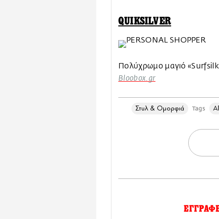
QUIKSILVER
Πολύχρωμο μαγιό «Surfsilk
Bloobox.gr
Στυλ & Ομορφιά
Α
Tags
ΕΓΓΡΑΦ