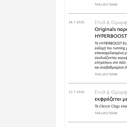
THE LIFO TEAM
Στυλ & Ομορφ
28.7.2026
Originals παρ
HYPERBOOST
Το HYPERBOOST EUPH
εκδοχή του runnin
επανασχεδιασμένη γι
συνδυάζοντας κορυφα
επιτρέπουν στο πόδι
και αναβαθμισμένο d
THE LIFO TEAM
Στυλ & Ομορφ
23.7.2026
εκφράζεται με
Τα Classic Clogs είνα
THE LIFO TEAM