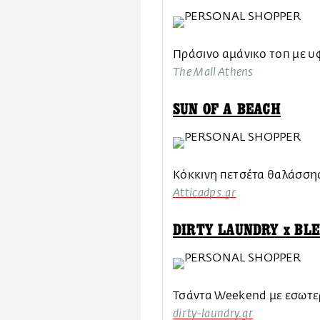
Πράσινο αμάνικο τοπ με υ
The Mall Athens
SUN OF A BEACH
Κόκκινη πετσέτα θαλάσσης
Atticadps.gr
DIRTY LAUNDRY x BL
Τσάντα Weekend με εσωτε
dirty-laundry.gr