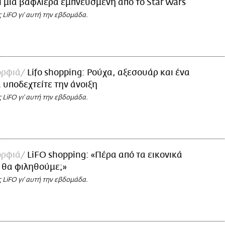
ι μια βαφλιέρα εμπνευσμένη από το Star Wars
ς LiFO γι' αυτή την εβδομάδα.
ορφιά
Lifo shopping: Ρούχα, αξεσουάρ και ένα
α υποδεχτείτε την άνοιξη
ς LiFO γι' αυτή την εβδομάδα.
ορφιά
LiFO shopping: «Πέρα από τα εικονικά
ε θα φιληθούμε;»
ς LiFO γι' αυτή την εβδομάδα.