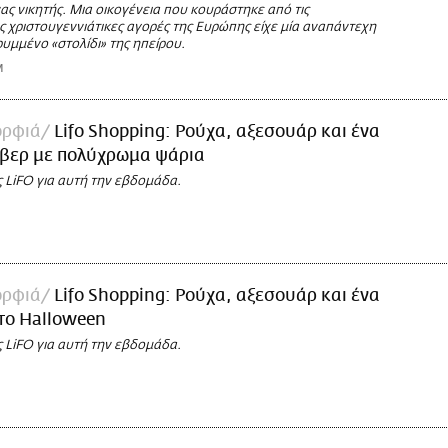
ας νικητής. Μια οικογένεια που κουράστηκε από τις
 χριστουγεννιάτικες αγορές της Ευρώπης είχε μία αναπάντεχη
ρυμμένο «στολίδι» της ηπείρου.
M
ορφιά
Lifo Shopping: Ρούχα, αξεσουάρ και ένα
όβερ με πολύχρωμα ψάρια
ς LiFO για αυτή την εβδομάδα.
ορφιά
Lifo Shopping: Ρούχα, αξεσουάρ και ένα
 το Halloween
ς LiFO για αυτή την εβδομάδα.