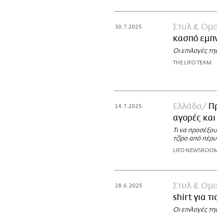
Στυλ & Ομ
30.7.2025
κασπό εμπ
Οι επιλογές τη
THE LIFO TEAM
Ελλάδα
Πρ
14.7.2025
αγορές και
Τι να προσέξου
τζίρο από πέρυ
LIFO NEWSROO
Στυλ & Ομ
28.6.2025
shirt για 
Οι επιλογές τη