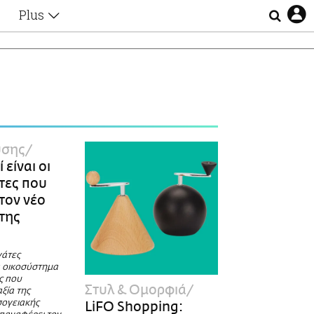
Plus
Θέματα
Συνεντεύξεις
Videos
τα
Αφιερώματα
Ζώδια
Εξομολογήσεις
Blogs
η
ύσης
Οι Αθηναίοι
 είναι οι
Απώλειες
τες που
Lgbtqi+
τον νέο
Επιλογές
της
γάτες
 οικοσύστημα
ς που
Στυλ & Ομορφιά
ξία της
σογειακής
LiFO Shopping: