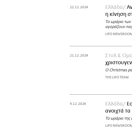
Ελλάδα
Α
22.12.2024
η κίνηση σ
Το ωράριο των
αγοράζουν παιχ
LIFO NEWSROO
Στυλ & Ομ
21.12.2024
χριστουγεν
Ο Christmas pe
THE LIFO TEAM
Ελλάδα
Εο
9.12.2024
ανοιχτά τ
Το ωράριο της
LIFO NEWSROO