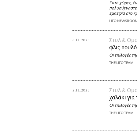
Επτά χώρες, έν
πολυσύχναστες
εμπειρία στο κ
LIFO NEWSROO
Στυλ & Ομ
8.11.2025
φλις πουλ
Οι επιλογές τη
THE LIFO TEAM
Στυλ & Ομ
2.11.2025
χαλάκι για
Οι επιλογές τη
THE LIFO TEAM