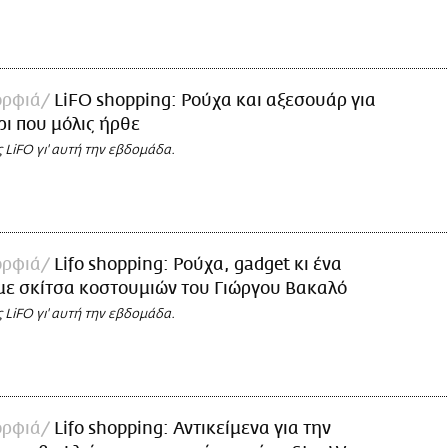
ορφιά
LiFO shopping: Ρούχα και αξεσουάρ για
ρι που μόλις ήρθε
ς LiFO γι' αυτή την εβδομάδα.
ορφιά
Lifo shopping: Ρούχα, gadget κι ένα
με σκίτσα κοστουμιών του Γιώργου Βακαλό
ς LiFO γι' αυτή την εβδομάδα.
ορφιά
Lifo shopping: Αντικείμενα για την