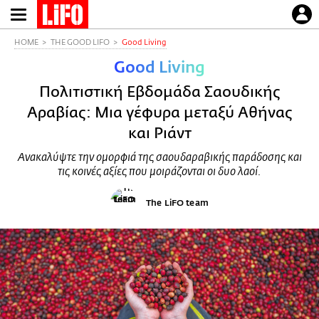
Παράκαμψη
προς
το
HOME
THE GOOD LIFO
Good Living
κυρίως
Good Living
περιεχόμενο
Πολιτιστική Εβδομάδα Σαουδικής
Αραβίας: Μια γέφυρα μεταξύ Αθήνας
και Ριάντ
Ανακαλύψτε την ομορφιά της σαουδαραβικής παράδοσης και
τις κοινές αξίες που μοιράζονται οι δυο λαοί.
The LiFO team