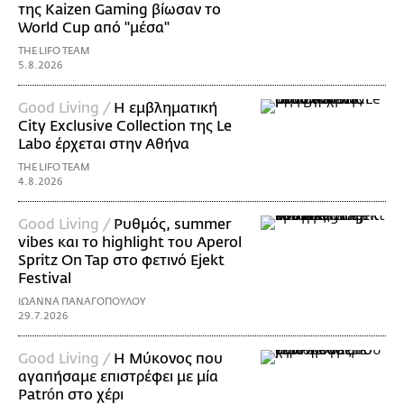
της Kaizen Gaming βίωσαν το
World Cup από "μέσα"
THE LIFO TEAM
5.8.2026
Good Living /
Η εμβληματική
City Exclusive Collection της Le
Labo έρχεται στην Αθήνα
THE LIFO TEAM
4.8.2026
Good Living /
Ρυθμός, summer
vibes και το highlight του Aperol
Spritz On Tap στο φετινό Ejekt
Festival
ΙΩΑΝΝΑ ΠΑΝΑΓΟΠΟΥΛΟΥ
29.7.2026
Good Living /
Η Μύκονος που
αγαπήσαμε επιστρέφει με μία
Patrón στο χέρι