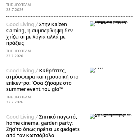
THE LIFO TEAM
28.7.2026
Good Living /
Στην Kaizen
Gaming, η συμπερίληψη δεν
χτίζεται με λόγια αλλά με
πράξεις
THE LIFO TEAM
27.7.2026
Good Living /
Καθρέπτες,
ατμόσφαιρα και η μουσική στο
επίκεντρο: Όσα ζήσαμε στο
summer event του glo™
THE LIFO TEAM
27.7.2026
Good Living /
Σπιτικό παγωτό,
home cinema, garden party:
Ζήσ’το όπως πρέπει με gadgets
από τον Κωτσόβολο