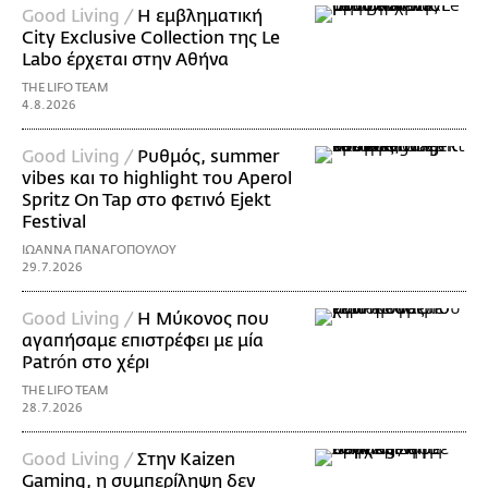
Good Living /
Η εμβληματική
City Exclusive Collection της Le
Labo έρχεται στην Αθήνα
THE LIFO TEAM
4.8.2026
Good Living /
Ρυθμός, summer
vibes και το highlight του Aperol
Spritz On Tap στο φετινό Ejekt
Festival
ΙΩΑΝΝΑ ΠΑΝΑΓΟΠΟΥΛΟΥ
29.7.2026
Good Living /
Η Μύκονος που
αγαπήσαμε επιστρέφει με μία
Patrón στο χέρι
THE LIFO TEAM
28.7.2026
Good Living /
Στην Kaizen
Gaming, η συμπερίληψη δεν