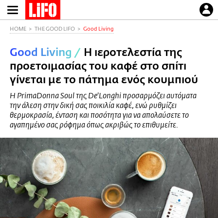
Παράκαμψη
προς
το
HOME
THE GOOD LIFO
Good Living
κυρίως
Good Living
/
Η ιεροτελεστία της
περιεχόμενο
προετοιμασίας του καφέ στο σπίτι
γίνεται με το πάτημα ενός κουμπιού
Η PrimaDonna Soul της De'Longhi προσαρμόζει αυτόματα
την άλεση στην δική σας ποικιλία καφέ, ενώ ρυθμίζει
θερμοκρασία, ένταση και ποσότητα για να απολαύσετε το
αγαπημένο σας ρόφημα όπως ακριβώς το επιθυμείτε.