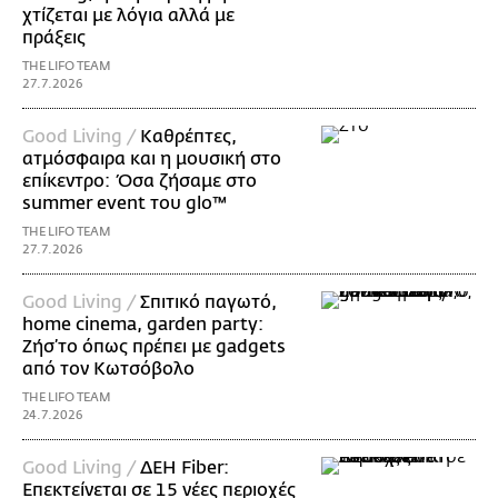
χτίζεται με λόγια αλλά με
πράξεις
THE LIFO TEAM
27.7.2026
Good Living /
Καθρέπτες,
ατμόσφαιρα και η μουσική στο
επίκεντρο: Όσα ζήσαμε στο
summer event του glo™
THE LIFO TEAM
27.7.2026
Good Living /
Σπιτικό παγωτό,
home cinema, garden party:
Ζήσ’το όπως πρέπει με gadgets
από τον Κωτσόβολο
THE LIFO TEAM
24.7.2026
Good Living /
ΔΕΗ Fiber:
Επεκτείνεται σε 15 νέες περιοχές