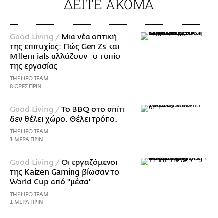
ΔΕΙΤΕ ΑΚΟΜΑ
Good Living /
Μια νέα οπτική
της επιτυχίας: Πώς Gen Zs και
Millennials αλλάζουν το τοπίο
της εργασίας
THE LIFO TEAM
8 ΩΡΕΣ ΠΡΙΝ
Good Living /
Το BBQ στο σπίτι
δεν θέλει χώρο. Θέλει τρόπο.
THE LIFO TEAM
1 ΜΕΡΑ ΠΡΙΝ
Good Living /
Οι εργαζόμενοι
της Kaizen Gaming βίωσαν το
World Cup από "μέσα"
THE LIFO TEAM
1 ΜΕΡΑ ΠΡΙΝ