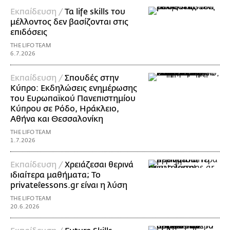
Εκπαίδευση /
Τα life skills του
μέλλοντος δεν βασίζονται στις
επιδόσεις
THE LIFO TEAM
6.7.2026
Εκπαίδευση /
Σπουδές στην
Κύπρο: Εκδηλώσεις ενημέρωσης
του Ευρωπαϊκού Πανεπιστημίου
Κύπρου σε Ρόδο, Ηράκλειο,
Αθήνα και Θεσσαλονίκη
THE LIFO TEAM
1.7.2026
Εκπαίδευση /
Χρειάζεσαι θερινά
ιδιαίτερα μαθήματα; Το
privateℓessons.gr είναι η λύση
THE LIFO TEAM
20.6.2026