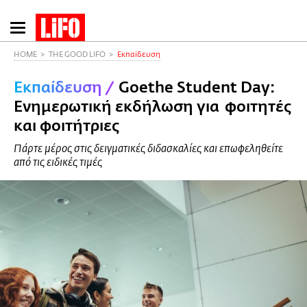
Παράκαμψη
προς
το
HOME
THE GOOD LIFO
Εκπαίδευση
κυρίως
Εκπαίδευση
/
Goethe Student Day:
περιεχόμενο
Ενημερωτική εκδήλωση για φοιτητές
και φοιτήτριες
Πάρτε μέρος στις δειγματικές διδασκαλίες και επωφεληθείτε
από τις ειδικές τιμές