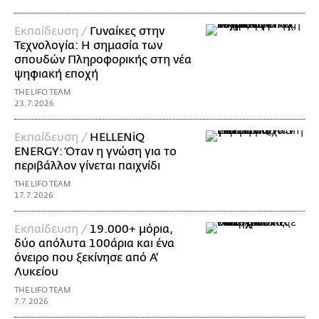
Εκπαίδευση /
Γυναίκες στην
Τεχνολογία: Η σημασία των
σπουδών Πληροφορικής στη νέα
ψηφιακή εποχή
THE LIFO TEAM
23.7.2026
Εκπαίδευση /
HELLENiQ
ENERGY: Όταν η γνώση για το
περιβάλλον γίνεται παιχνίδι
THE LIFO TEAM
17.7.2026
Εκπαίδευση /
19.000+ μόρια,
δύο απόλυτα 100άρια και ένα
όνειρο που ξεκίνησε από Α'
Λυκείου
THE LIFO TEAM
7.7.2026