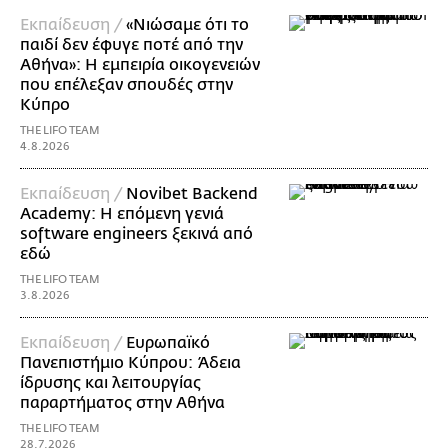
Εκπαίδευση /
«Νιώσαμε ότι το
παιδί δεν έφυγε ποτέ από την
Αθήνα»: Η εμπειρία οικογενειών
που επέλεξαν σπουδές στην
Κύπρο
THE LIFO TEAM
4.8.2026
Εκπαίδευση /
Novibet Backend
Academy: Η επόμενη γενιά
software engineers ξεκινά από
εδώ
THE LIFO TEAM
3.8.2026
Εκπαίδευση /
Ευρωπαϊκό
Πανεπιστήμιο Κύπρου: Άδεια
ίδρυσης και λειτουργίας
παραρτήματος στην Αθήνα
THE LIFO TEAM
28.7.2026