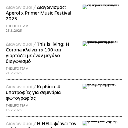
Διαγωνισμοί /
Διαγωνισμός:
Aperol x Primer Music Festival
2025
THE LIFO TEAM
25.8.2025
Διαγωνισμοί /
This is living: Η
Corona κλείνει τα 100 και
γιορτάζει με έναν μεγάλο
διαγωνισμό
THE LIFO TEAM
21.7.2025
Διαγωνισμοί /
Κερδίστε 4
υποτροφίες για σεμινάρια
φωτογραφίας
THE LIFO TEAM
15.7.2025
Διαγωνισμοί /
Η HELL φέρνει τον