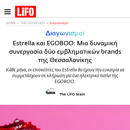
Παράκαμψη
προς
το
HOME
THE GOOD LIFO
Διαγωνισμοί
κυρίως
Διαγωνισμοί
περιεχόμενο
Estrella και EGOBOO: Μια δυναμική
συνεργασία δύο εμβληματικών brands
της Θεσσαλονίκης
Κάθε μήνα, οι επισκέπτες του Estrella θα έχουν την ευκαιρία να
συμμετάσχουν σε κλήρωση για ένα ηλεκτρικό πατίνι της
EGOBOO.
The LiFO team