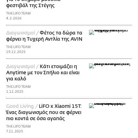
φεστιβάλ της Στέγης
THE LIFO TEAM
4.2.2026
Διαγωνισμοί /
Φέτος τα δώρα τα
φέρνει η Τυχερή Αντλία της AVIN
THE LIFO TEAM
19.12.2025
Διαγωνισμοί /
Κάτι ετοιμάζει η
Anytime με τον Σπήλιο και είναι
για καλό
THE LIFO TEAM
1.12.2025
Good Living /
LiFO x Xiaomi 15T:
Ένας διαγωνισμός που σε φέρνει
πιο κοντά σε όσα αγαπάς
THE LIFO TEAM
7.11.2025