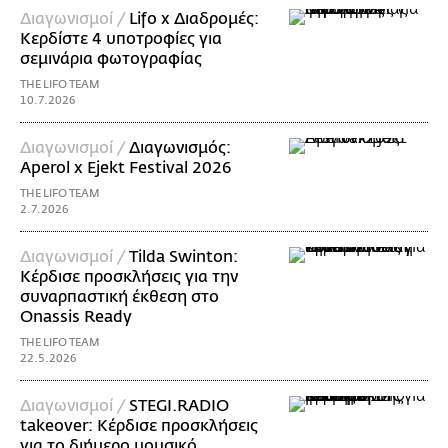
Διαγωνισμοί /
Lifo x Διαδρομές:
Κερδίστε 4 υποτροφίες για
σεμινάρια φωτογραφίας
THE LIFO TEAM
10.7.2026
Διαγωνισμοί /
Διαγωνισμός:
Aperol x Ejekt Festival 2026
THE LIFO TEAM
2.7.2026
Διαγωνισμοί /
Tilda Swinton:
Κέρδισε προσκλήσεις για την
συναρπαστική έκθεση στο
Onassis Ready
THE LIFO TEAM
22.5.2026
Διαγωνισμοί /
STEGI.RADIO
takeover: Κέρδισε προσκλήσεις
για το διήμερο μουσικό