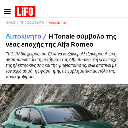
Παράκαμψη
προς
το
HOME
THE GOOD LIFO
Αυτοκίνητο
κυρίως
Αυτοκίνητο
/
Η Τοnale σύμβολο της
περιεχόμενο
νέας εποχής της Alfa Romeo
Το SUV δια χειρός του Έλληνα ντιζάινερ Αλέξανδρου Λιώκη
αντιπροσωπεύει τη μετάβαση της Alfa Romeo στη νέα εποχή
της ηλεκτροκίνησης και της ψηφιοποίησης, ενώ αποτίνει με
τον σχεδιασμό της φόρο τιμής σε εμβληματικά μοντέλα της
ιταλικής φίρμας.