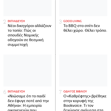
ΕΚΠΑΙΔΕΥΣΗ
GOOD LIVING
Νέοι δικηγόροι αλλάζουν
Το BBQ στο σπίτι δεν
το τοπίο: Πώς οι
θέλει χώρο. Θέλει τρόπο.
σπουδές Νομικής
οδηγούν σε θεσμική
συμμετοχή
ΕΚΠΑΙΔΕΥΣΗ
ΟΔΗΓΟΣ ΒΙΒΛΙΟΥ
«Νιώσαμε ότι το παιδί
Ο «Καθρέφτης» βρέθηκε
δεν έφυγε ποτέ από την
στην κορυφή της
Αθήνα»: Η εμπειρία
Bookvoice. Τι τον
οικογενειών που
ξεχώρισε ανάμεσα στα