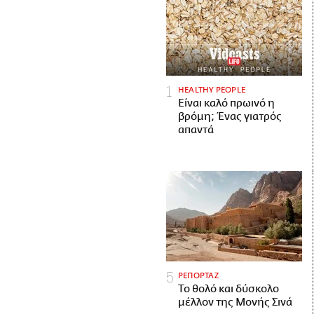
HEALTHY PEOPLE
Είναι καλό πρωινό η
βρόμη; Ένας γιατρός
απαντά
ΡΕΠΟΡΤΑΖ
Το θολό και δύσκολο
μέλλον της Μονής Σινά