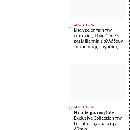
GOOD LIVING
Μια νέα οπτική της
επιτυχίας: Πώς Gen Zs
και Millennials αλλάζουν
το τοπίο της εργασίας
GOOD LIVING
Η εμβληματική City
Exclusive Collection της
Le Labo έρχεται στην
Αθήνα