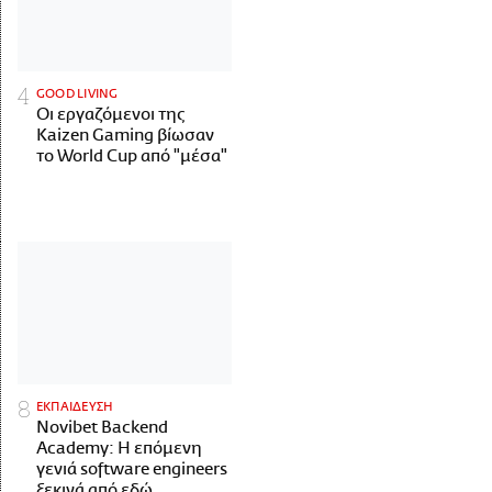
GOOD LIVING
Οι εργαζόμενοι της
Kaizen Gaming βίωσαν
το World Cup από "μέσα"
ΕΚΠΑΙΔΕΥΣΗ
Novibet Backend
Academy: Η επόμενη
γενιά software engineers
ξεκινά από εδώ