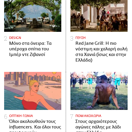
DESIGN
ΓΕΥΣΗ
Μόνο στα όνειρα: Τα
Red Jane Grill: Η πιο
υπέροχα σπίτια του
νόστιμη και χαλαρή αυλή
Ιμπέρ ντε Ζιβανσί
στα Χανιά (ίσως και στην
Ελλάδα)
ΟΠΤΙΚΗ ΓΩΝΙΑ
ΠΟΜΑΚΟΧΩΡΙΑ
Όλοι ακολουθούν τους
Στους αρχαιότερους
influencers. Και όλοι τους
αγώνες πάλης με λάδι