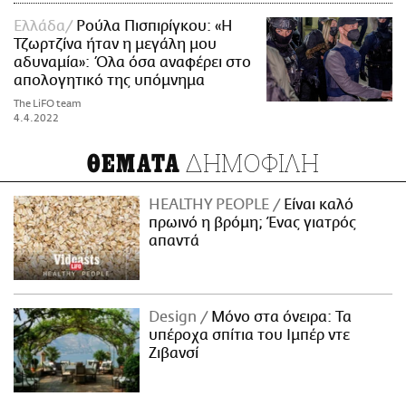
Ελλάδα
Ρούλα Πισπιρίγκου: «Η
Τζωρτζίνα ήταν η μεγάλη μου
αδυναμία»: Όλα όσα αναφέρει στο
απολογητικό της υπόμνημα
The LiFO team
4.4.2022
ΔΗΜΟΦΙΛΗ
ΘΕΜΑΤΑ
HEALTHY PEOPLE
Είναι καλό
πρωινό η βρόμη; Ένας γιατρός
απαντά
Design
Μόνο στα όνειρα: Τα
υπέροχα σπίτια του Ιμπέρ ντε
Ζιβανσί