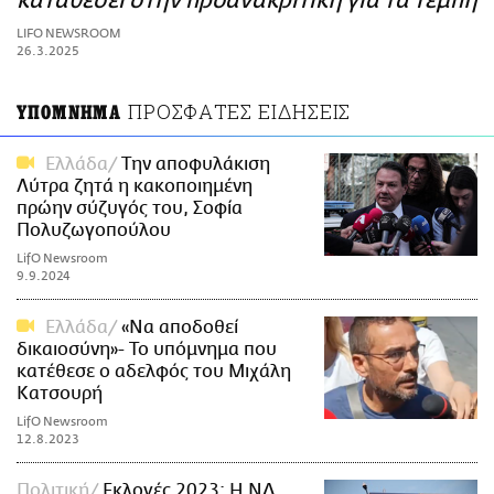
καταθέσει στην προανακριτική για τα Τέμπη
ΑΜΠΑ
LIFO NEWSROOM
PRINT
26.3.2025
ΠΡΟΣΦΑΤΕΣ ΕΙΔΗΣΕΙΣ
ΥΠΟΜΝΗΜΑ
Ελλάδα
Την αποφυλάκιση
Λύτρα ζητά η κακοποιημένη
πρώην σύζυγός του, Σοφία
Πολυζωγοπούλου
LifO Newsroom
9.9.2024
Ελλάδα
«Να αποδοθεί
δικαιοσύνη»- Το υπόμνημα που
κατέθεσε ο αδελφός του Μιχάλη
Κατσουρή
LifO Newsroom
12.8.2023
Πολιτική
Εκλογές 2023: Η ΝΔ