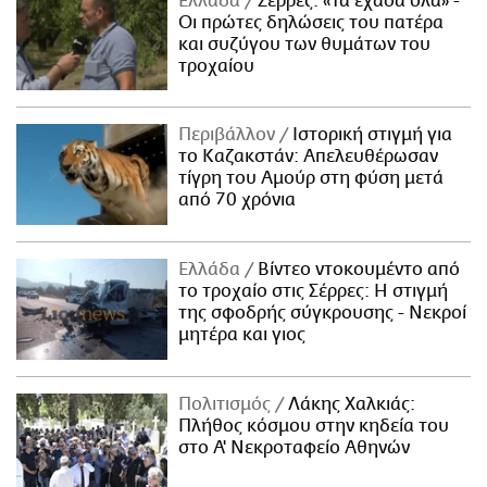
Ελλάδα
Σέρρες: «Τα έχασα όλα» -
Οι πρώτες δηλώσεις του πατέρα
και συζύγου των θυμάτων του
τροχαίου
Περιβάλλον
Ιστορική στιγμή για
το Καζακστάν: Απελευθέρωσαν
τίγρη του Αμούρ στη φύση μετά
από 70 χρόνια
Ελλάδα
Βίντεο ντοκουμέντο από
το τροχαίο στις Σέρρες: Η στιγμή
της σφοδρής σύγκρουσης - Νεκροί
μητέρα και γιος
Πολιτισμός
Λάκης Χαλκιάς:
Πλήθος κόσμου στην κηδεία του
στο Α' Νεκροταφείο Αθηνών