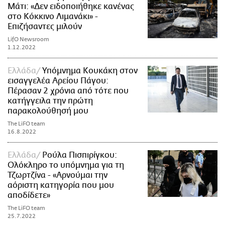
Μάτι: «Δεν ειδοποιήθηκε κανένας
στο Κόκκινο Λιμανάκι» -
Επιζήσαντες μιλούν
LifO Newsroom
1.12.2022
Ελλάδα
Υπόμνημα Κουκάκη στον
εισαγγελέα Αρείου Πάγου:
Πέρασαν 2 χρόνια από τότε που
κατήγγειλα την πρώτη
παρακολούθησή μου
The LiFO team
16.8.2022
Ελλάδα
Ρούλα Πισπιρίγκου:
Ολόκληρο το υπόμνημα για τη
Τζωρτζίνα - «Αρνούμαι την
αόριστη κατηγορία που μου
αποδίδετε»
The LiFO team
25.7.2022