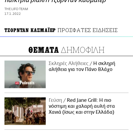
παίκτρια ριάλιτι Τζόρνταν Κασμάιερ
ΑΜΠΑ
THE LIFO TEAM
PRINT
17.1.2022
ΠΡΟΣΦΑΤΕΣ ΕΙΔΗΣΕΙΣ
ΤΖΟΡΝΤΑΝ ΚΑΣΜΑΪΕΡ
ΔΗΜΟΦΙΛΗ
ΘΕΜΑΤΑ
Σκληρές Αλήθειες
H σκληρή
αλήθεια για τον Πάνο Βλάχο
Γεύση
Red Jane Grill: Η πιο
νόστιμη και χαλαρή αυλή στα
Χανιά (ίσως και στην Ελλάδα)