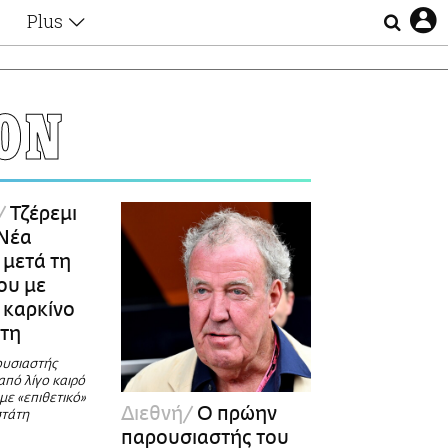
Plus
Θέματα
Συνεντεύξεις
Videos
ΟΝ
τα
Αφιερώματα
Ζώδια
Εξομολογήσεις
Blogs
η
Τζέρεμι
Οι Αθηναίοι
 Νέα
Απώλειες
μετά τη
Lgbtqi+
ου με
Επιλογές
 καρκίνο
άτη
ουσιαστής
πό λίγο καιρό
με «επιθετικό»
Διεθνή
O πρώην
στάτη
παρουσιαστής του