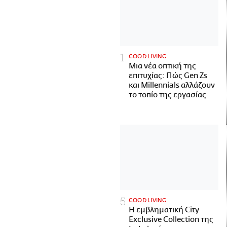
GOOD LIVING
Μια νέα οπτική της
επιτυχίας: Πώς Gen Zs
και Millennials αλλάζουν
το τοπίο της εργασίας
GOOD LIVING
Η εμβληματική City
Exclusive Collection της