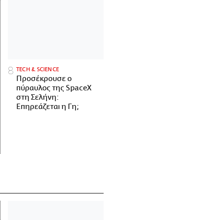
ΤECH & SCIENCE
Προσέκρουσε ο
πύραυλος της SpaceX
στη Σελήνη:
Επηρεάζεται η Γη;