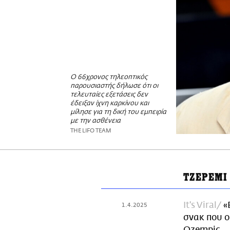
Ο 66χρονος τηλεοπτικός
παρουσιαστής δήλωσε ότι οι
τελευταίες εξετάσεις δεν
έδειξαν ίχνη καρκίνου και
μίλησε για τη δική του εμπειρία
με την ασθένεια
THE LIFO TEAM
ΤΖΕΡΕΜΙ
It's Viral
«
1.4.2025
σνακ που ο
Ozempic