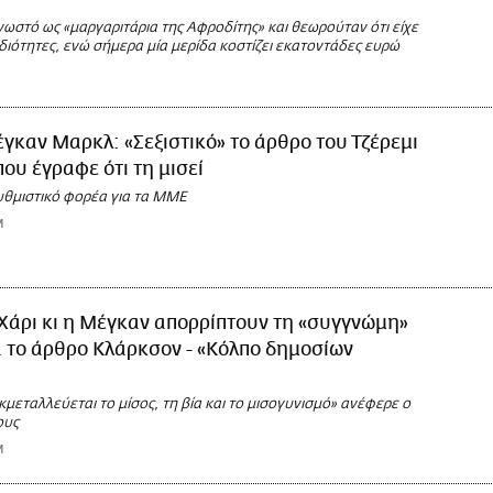
ωστό ως «μαργαριτάρια της Αφροδίτης» και θεωρούταν ότι είχε
διότητες, ενώ σήμερα μία μερίδα κοστίζει εκατοντάδες ευρώ
γκαν Μαρκλ: «Σεξιστικό» το άρθρο του Τζέρεμι
ου έγραφε ότι τη μισεί
θμιστικό φορέα για τα ΜΜΕ
M
Χάρι κι η Μέγκαν απορρίπτουν τη «συγγνώμη»
α το άρθρο Κλάρκσον - «Κόλπο δημοσίων
εκμεταλλεύεται το μίσος, τη βία και το μισογυνισμό» ανέφερε ο
ους
M