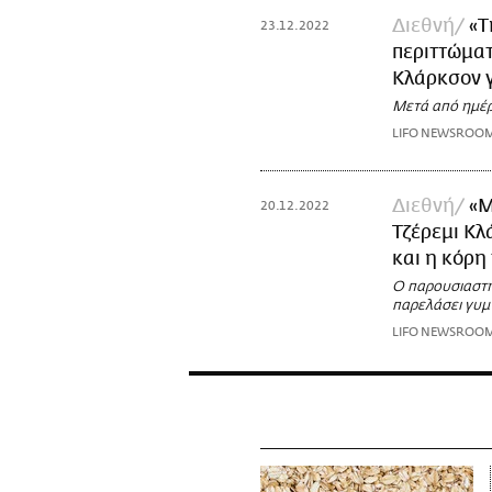
Διεθνή
«Τ
23.12.2022
περιττώματ
Κλάρκσον 
Μετά από ημέρ
LIFO NEWSROO
Διεθνή
«Μ
20.12.2022
Τζέρεμι Κλ
και η κόρη
Ο παρουσιαστή
παρελάσει γυμν
LIFO NEWSROO