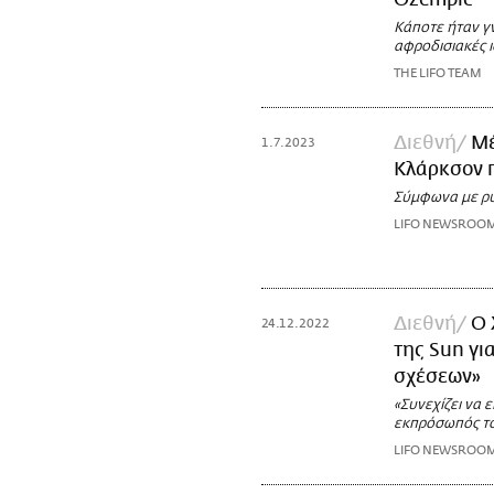
Κάποτε ήταν γν
αφροδισιακές ι
THE LIFO TEAM
Διεθνή
Μέ
1.7.2023
Κλάρκσον π
Σύμφωνα με ρυ
LIFO NEWSROO
Διεθνή
Ο 
24.12.2022
της Sun γι
σχέσεων»
«Συνεχίζει να 
εκπρόσωπός τ
LIFO NEWSROO