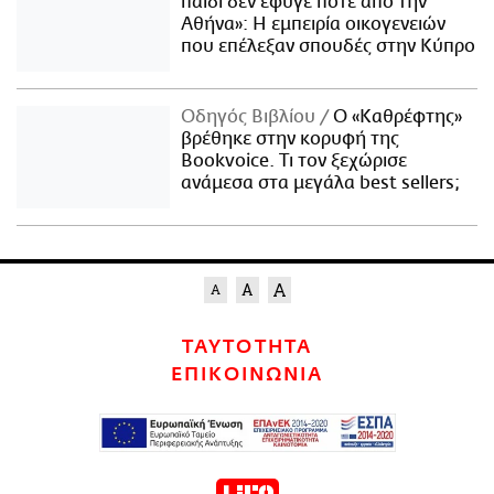
παιδί δεν έφυγε ποτέ από την
Αθήνα»: Η εμπειρία οικογενειών
που επέλεξαν σπουδές στην Κύπρο
Οδηγός Βιβλίου
Ο «Καθρέφτης»
βρέθηκε στην κορυφή της
Bookvoice. Τι τον ξεχώρισε
ανάμεσα στα μεγάλα best sellers;
ΤΑΥΤΟΤΗΤΑ
ΕΠΙΚΟΙΝΩΝΙΑ