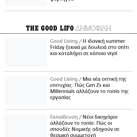
ΔΗΜΟΦΙΛΗ
THE GOOD LIFO
Good Living
Η ιδανική summer
Friday ξεκινά με δουλειά στο σπίτι
και καταλήγει σε κάποιο νησί
Good Living
Μια νέα οπτική της
επιτυχίας: Πώς Gen Zs και
Millennials αλλάζουν το τοπίο της
εργασίας
Εκπαίδευση
Νέοι δικηγόροι
αλλάζουν το τοπίο: Πώς οι
σπουδές Νομικής οδηγούν σε
θεσμική συμμετοχή