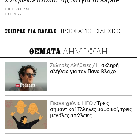
καπηλεία» το σποτ της ΝΔ για τα Rafale
ΑΜΠΑ
THE LIFO TEAM
PRINT
19.1.2022
ΠΡΟΣΦΑΤΕΣ ΕΙΔΗΣΕΙΣ
ΤΣΙΠΡΑΣ ΓΙΑ RAFALE
ΔΗΜΟΦΙΛΗ
ΘΕΜΑΤΑ
Σκληρές Αλήθειες
H σκληρή
αλήθεια για τον Πάνο Βλάχο
Είκοσι χρόνια LIFO
Tρεις
σημαντικοί Έλληνες μουσικοί, τρεις
μεγάλες απώλειες