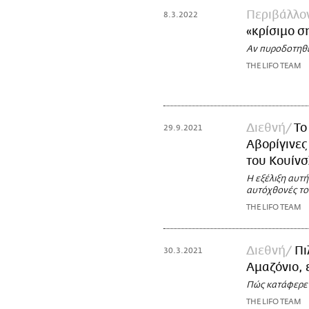
Περιβάλλο
8.3.2022
«κρίσιμο σ
Αν πυροδοτηθεί
THE LIFO TEAM
Διεθνή
Το
29.9.2021
Αβορίγινες
του Κουίνσ
Η εξέλιξη αυτή
αυτόχθονές το
THE LIFO TEAM
Διεθνή
Πι
30.3.2021
Αμαζόνιο, 
Πώς κατάφερε 
THE LIFO TEAM