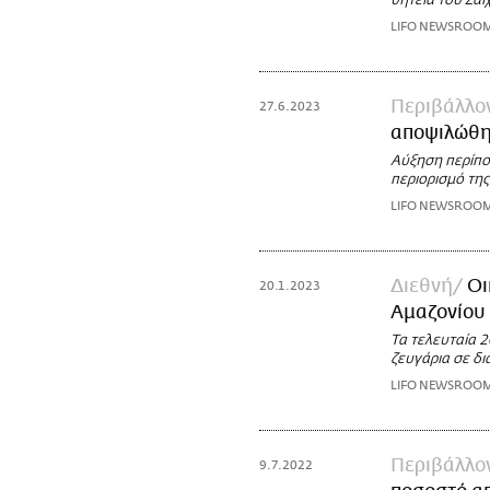
θητεία του Ζά
LIFO NEWSROO
Περιβάλλο
27.6.2023
αποψιλώθη
Αύξηση περίπο
περιορισμό τη
LIFO NEWSROO
Διεθνή
Οι
20.1.2023
Αμαζονίου 
Τα τελευταία 2
ζευγάρια σε δ
LIFO NEWSROO
Περιβάλλο
9.7.2022