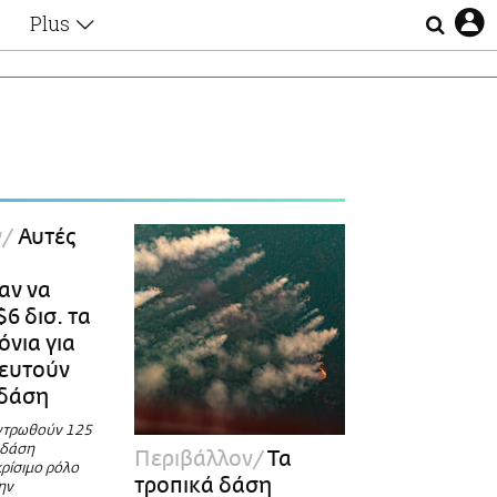
Plus
Θέματα
Συνεντεύξεις
Videos
τα
Αφιερώματα
Ζώδια
Εξομολογήσεις
Blogs
η
ν
Αυτές
Οι Αθηναίοι
Απώλειες
αν να
Lgbtqi+
6 δισ. τα
Επιλογές
όνια για
τευτούν
 δάση
ντρωθούν 125
α δάση
Περιβάλλον
Τα
ρίσιμο ρόλο
τροπικά δάση
ην