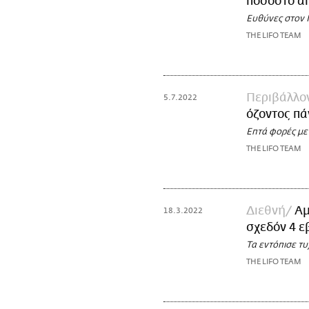
ποσοστό απ
Ευθύνες στον
THE LIFO TEAM
Περιβάλλο
5.7.2022
όζοντος πά
Επτά φορές με
THE LIFO TEAM
Διεθνή
Αμ
18.3.2022
σχεδόν 4 
Τα εντόπισε τ
THE LIFO TEAM