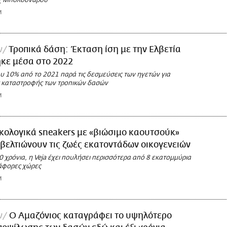
ϊχ Μπολσονάρου
M
ν
Τροπικά δάση: Έκταση ίση με την Ελβετία
κε μέσα στο 2022
υ 10% από το 2021 παρά τις δεσμεύσεις των ηγετών για
ς καταστροφής των τροπικών δασών
M
κολογικά sneakers με «βιώσιμο καουτσούκ»
βελτιώνουν τις ζωές εκατοντάδων οικογενειών
0 χρόνια, η Veja έχει πουλήσει περισσότερα από 8 εκατομμύρια
ιάφορες χώρες
M
ν
Ο Αμαζόνιος καταγράφει το υψηλότερο