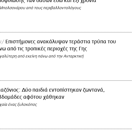
οψίλωσης των δασών εδώ και έξι χρόνια
 Μπολσονάρου από τους περιβαλλοντολόγους
ν
Επιστήμονες ανακάλυψαν τεράστια τρύπα του
νω από τις τροπικές περιοχές της Γης
γαλύτερη από εκείνη πάνω από την Ανταρκτική
αζόνιος: Δύο παιδιά εντοπίστηκαν ζωντανά,
εβδομάδες αφότου χάθηκαν
υχαία ένας ξυλοκόπος