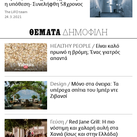
η υπόθεση- Συνελήφθη 58χρονος
The LiFO team
24.3.2021
ΔΗΜΟΦΙΛΗ
ΘΕΜΑΤΑ
HEALTHY PEOPLE
Είναι καλό
πρωινό η βρόμη; Ένας γιατρός
απαντά
Design
Μόνο στα όνειρα: Τα
υπέροχα σπίτια του Ιμπέρ ντε
Ζιβανσί
Γεύση
Red Jane Grill: Η πιο
νόστιμη και χαλαρή αυλή στα
Χανιά (ίσως και στην Ελλάδα)