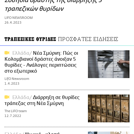
Σουηδία δράστης της διάρρηξης 5
ΑΜΠΑ
τραπεζικών θυρίδων
PRINT
LIFO NEWSROOM
26.4.2023
ΠΡΟΣΦΑΤΕΣ ΕΙΔΗΣΕΙΣ
ΤΡΑΠΕΖΙΚΕΣ ΘΥΡΙΔΕΣ
Ελλάδα
Νέα Σμύρνη: Πώς οι
Κολομβιανοί δράστες άνοιξαν 5
θυρίδες - Ανάλογες περιπτώσεις
στο εξωτερικό
LifO Newsroom
1.4.2023
Ελλάδα
Διάρρηξη σε θυρίδες
τράπεζας στη Νέα Σμύρνη
The LiFO team
12.7.2022