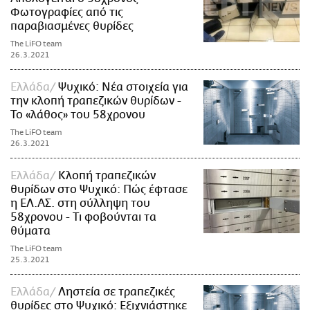
Φωτογραφίες από τις
παραβιασμένες θυρίδες
The LiFO team
26.3.2021
Ελλάδα
Ψυχικό: Νέα στοιχεία για
την κλοπή τραπεζικών θυρίδων -
Το «λάθος» του 58χρονου
The LiFO team
26.3.2021
Ελλάδα
Κλοπή τραπεζικών
θυρίδων στο Ψυχικό: Πώς έφτασε
η ΕΛ.ΑΣ. στη σύλληψη του
58χρονου - Τι φοβούνται τα
θύματα
The LiFO team
25.3.2021
Ελλάδα
Ληστεία σε τραπεζικές
θυρίδες στο Ψυχικό: Εξιχνιάστηκε