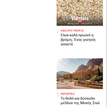
HEALTHY PEOPLE
Είναι καλό πρωινό η
βρόμη; Ένας γιατρός
απαντά
ΡΕΠΟΡΤΑΖ
Το θολό και δύσκολο
μέλλον της Μονής Σινά