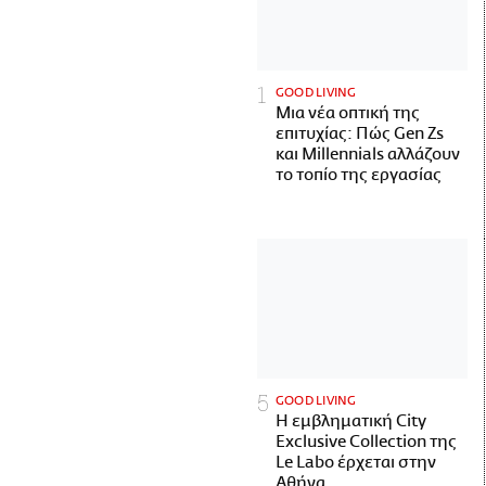
GOOD LIVING
Μια νέα οπτική της
επιτυχίας: Πώς Gen Zs
και Millennials αλλάζουν
το τοπίο της εργασίας
GOOD LIVING
Η εμβληματική City
Exclusive Collection της
Le Labo έρχεται στην
Αθήνα