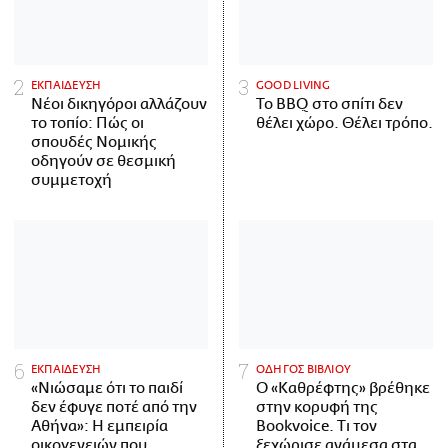
ΕΚΠΑΙΔΕΥΣΗ
GOOD LIVING
Νέοι δικηγόροι αλλάζουν
Το BBQ στο σπίτι δεν
το τοπίο: Πώς οι
θέλει χώρο. Θέλει τρόπο.
σπουδές Νομικής
οδηγούν σε θεσμική
συμμετοχή
ΕΚΠΑΙΔΕΥΣΗ
ΟΔΗΓΟΣ ΒΙΒΛΙΟΥ
«Νιώσαμε ότι το παιδί
Ο «Καθρέφτης» βρέθηκε
δεν έφυγε ποτέ από την
στην κορυφή της
Αθήνα»: Η εμπειρία
Bookvoice. Τι τον
οικογενειών που
ξεχώρισε ανάμεσα στα