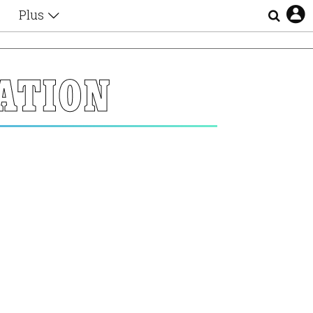
Plus
Θέματα
Συνεντεύξεις
Videos
ATION
τα
Αφιερώματα
Ζώδια
Εξομολογήσεις
Blogs
η
Οι Αθηναίοι
Απώλειες
Lgbtqi+
Επιλογές