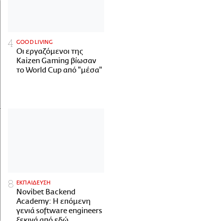
GOOD LIVING
Οι εργαζόμενοι της
Kaizen Gaming βίωσαν
το World Cup από "μέσα"
ΕΚΠΑΙΔΕΥΣΗ
Novibet Backend
Academy: Η επόμενη
γενιά software engineers
ξεκινά από εδώ