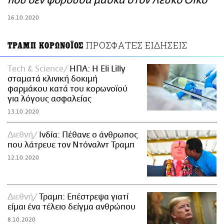
που δεν φορούσα μάσκα στον Λευκό Οίκο
ΑΜΠΑ
16.10.2020
PRINT
ΠΡΟΣΦΑΤΕΣ ΕΙΔΗΣΕΙΣ
ΤΡΑΜΠ ΚΟΡΩΝΟΪΟΣ
Τech & Science
ΗΠΑ: Η Eli Lilly
σταματά κλινική δοκιμή
φαρμάκου κατά του κορωνοϊού
για λόγους ασφαλείας
13.10.2020
Διεθνή
Ινδία: Πέθανε ο άνθρωπος
που λάτρευε τον Ντόναλντ Τραμπ
12.10.2020
Διεθνή
Τραμπ: Επέστρεψα γιατί
είμαι ένα τέλειο δείγμα ανθρώπου
8.10.2020