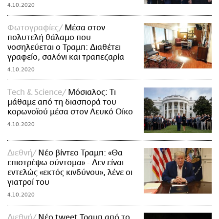
4.10.2020
Φωτογραφίες
Μέσα στον
πολυτελή θάλαμο που
νοσηλεύεται ο Τραμπ: Διαθέτει
γραφείο, σαλόνι και τραπεζαρία
4.10.2020
Τech & Science
Μόσιαλος: Τι
μάθαμε από τη διασπορά του
κορωνοϊού μέσα στον Λευκό Οίκο
4.10.2020
Διεθνή
Νέο βίντεο Τραμπ: «Θα
επιστρέψω σύντομα» - Δεν είναι
εντελώς «εκτός κινδύνου», λένε οι
γιατροί του
4.10.2020
Διεθνή
Νέο tweet Τραμπ από το