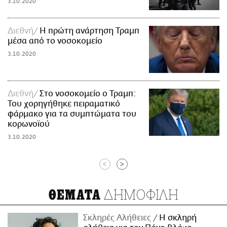
3.10.2020
Διεθνή
Η πρώτη ανάρτηση Τραμπ
μέσα από το νοσοκομείο
3.10.2020
Διεθνή
Στο νοσοκομείο ο Τραμπ:
Του χορηγήθηκε πειραματικό
φάρμακο για τα συμπτώματα του
κορωνοϊού
3.10.2020
<
>
ΔΗΜΟΦΙΛΗ
ΘΕΜΑΤΑ
Σκληρές Αλήθειες
H σκληρή