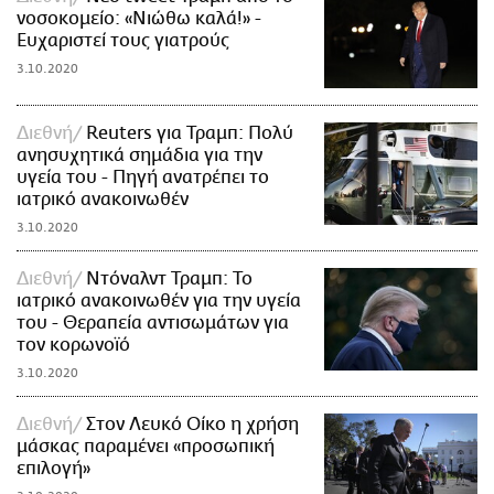
νοσοκομείο: «Νιώθω καλά!» -
Ευχαριστεί τους γιατρούς
3.10.2020
Διεθνή
Reuters για Τραμπ: Πολύ
ανησυχητικά σημάδια για την
υγεία του - Πηγή ανατρέπει το
ιατρικό ανακοινωθέν
3.10.2020
Διεθνή
Ντόναλντ Τραμπ: Το
ιατρικό ανακοινωθέν για την υγεία
του - Θεραπεία αντισωμάτων για
τον κορωνοϊό
3.10.2020
Διεθνή
Στον Λευκό Οίκο η χρήση
μάσκας παραμένει «προσωπική
επιλογή»