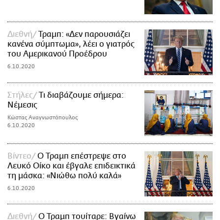
Διεθνή
Τραμπ: «Δεν παρουσιάζει
κανένα σύμπτωμα», λέει ο γιατρός
του Αμερικανού Προέδρου
6.10.2020
Στήλες
Τι διαβάζουμε σήμερα:
Νέμεσις
Κώστας Αναγνωστόπουλος
6.10.2020
Βίντεο
Ο Τραμπ επέστρεψε στο
Λευκό Οίκο και έβγαλε επιδεικτικά
τη μάσκα: «Νιώθω πολύ καλά»
6.10.2020
Διεθνή
O Τραμπ τουίταρε: Βγαίνω